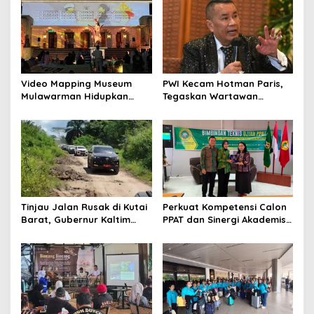
Video Mapping Museum
PWI Kecam Hotman Paris,
Mulawarman Hidupkan
Tegaskan Wartawan
Legenda Putri Karang
Dilindungi UU Pers
Melenu
Tinjau Jalan Rusak di Kutai
Perkuat Kompetensi Calon
Barat, Gubernur Kaltim
PPAT dan Sinergi Akademis,
Pastikan Bangun Akses 30
Pengwil Kaltim IPPAT Gelar
Kilometer
Bimtek Ujian PPAT 2026