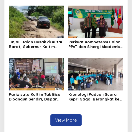
Melenu
Tinjau Jalan Rusak di Kutai
Perkuat Kompetensi Calon
Barat, Gubernur Kaltim
PPAT dan Sinergi Akademis,
Pastikan Bangun Akses 30
Pengwil Kaltim IPPAT Gelar
Kilometer
Bimtek Ujian PPAT 2026
Pariwisata Kaltim Tak Bisa
Kronologi Paduan Suara
Dibangun Sendiri, Dispar
Kepri Gagal Berangkat ke
Ajak Semua Pihak
Pesparawi Nasional
Berkolaborasi
View More