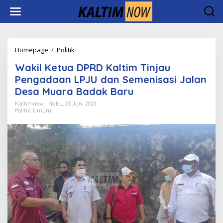
Lewati
ke
konten
Wakil
Homepage
/
Politik
Ketua
Wakil Ketua DPRD Kaltim Tinjau
DPRD
Kaltim
Pengadaan LPJU dan Semenisasi Jalan
Tinjau
Desa Muara Badak Baru
Pengadaan
LPJU
Kaltimnow
Rabu, 23 Juni 2021
Politik
,
Umum
dan
Semenisasi
Jalan
Desa
Muara
Badak
Baru