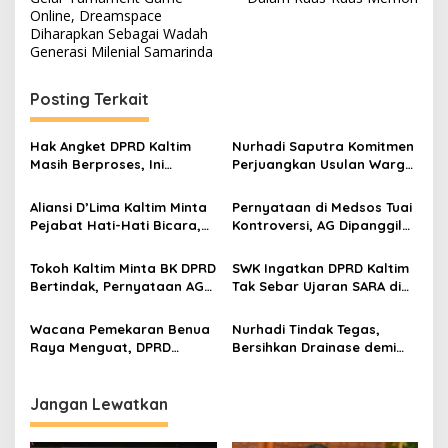
pos
Online, Dreamspace
Diharapkan Sebagai Wadah
Generasi Milenial Samarinda
Posting Terkait
Hak Angket DPRD Kaltim
Nurhadi Saputra Komitmen
Masih Berproses, Ini
Perjuangkan Usulan Warga
Tahapan dan Dinamika di
Gunung Samarinda Hasil
Baliknya
Dialog Bersempekat
Aliansi D’Lima Kaltim Minta
Pernyataan di Medsos Tuai
Pejabat Hati-Hati Bicara,
Kontroversi, AG Dipanggil
Persatuan Bumi Etam
BK DPRD Kaltim
Harga Mati
Tokoh Kaltim Minta BK DPRD
SWK Ingatkan DPRD Kaltim
Bertindak, Pernyataan AG
Tak Sebar Ujaran SARA di
Dinilai Langgar Etika dan
Media Sosial
SARA
Wacana Pemekaran Benua
Nurhadi Tindak Tegas,
Raya Menguat, DPRD
Bersihkan Drainase demi
Kaltim Janji Kawal Hingga
Kelancaran Aliran Air
Pusat
Jangan Lewatkan