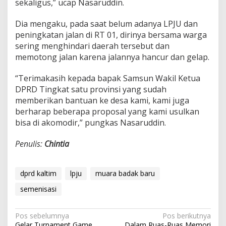
sekaligus,” ucap Nasaruddin.
Dia mengaku, pada saat belum adanya LPJU dan
peningkatan jalan di RT 01, dirinya bersama warga
sering menghindari daerah tersebut dan
memotong jalan karena jalannya hancur dan gelap.
“Terimakasih kepada bapak Samsun Wakil Ketua
DPRD Tingkat satu provinsi yang sudah
memberikan bantuan ke desa kami, kami juga
berharap beberapa proposal yang kami usulkan
bisa di akomodir,” pungkas Nasaruddin.
Penulis:
Chintia
dprd kaltim
lpju
muara badak baru
semenisasi
Navigasi
Pos sebelumnya
Pos berikutnya
Gelar Turnament Game
Dalam Ruas-Ruas Memori