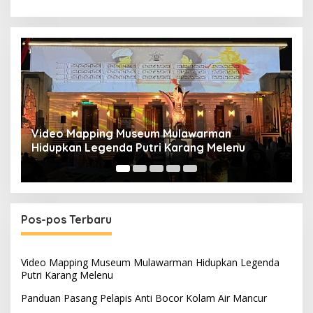
Panduan Pasang Pelapis Anti Bocor Kolam Air
B
Mancur
T
Pos-pos Terbaru
Video Mapping Museum Mulawarman Hidupkan Legenda
Putri Karang Melenu
Panduan Pasang Pelapis Anti Bocor Kolam Air Mancur