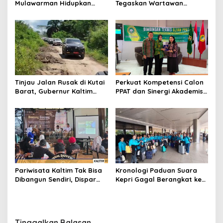
Mulawarman Hidupkan
Tegaskan Wartawan
Legenda Putri Karang
Dilindungi UU Pers
Melenu
Tinjau Jalan Rusak di Kutai
Perkuat Kompetensi Calon
Barat, Gubernur Kaltim
PPAT dan Sinergi Akademis,
Pastikan Bangun Akses 30
Pengwil Kaltim IPPAT Gelar
Kilometer
Bimtek Ujian PPAT 2026
Pariwisata Kaltim Tak Bisa
Kronologi Paduan Suara
Dibangun Sendiri, Dispar
Kepri Gagal Berangkat ke
Ajak Semua Pihak
Pesparawi Nasional
Berkolaborasi
Tinggalkan Balasan