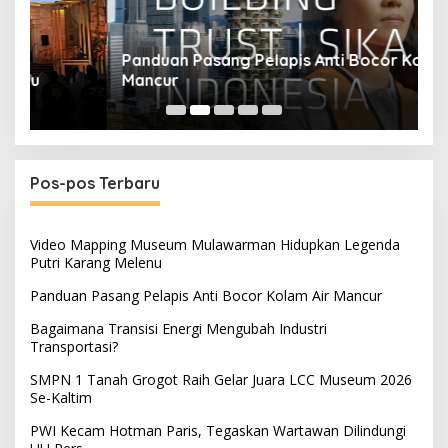
Panduan Pasang Pelapis Anti Bocor Kolam Air
B
Mancur
T
Pos-pos Terbaru
Video Mapping Museum Mulawarman Hidupkan Legenda
Putri Karang Melenu
Panduan Pasang Pelapis Anti Bocor Kolam Air Mancur
Bagaimana Transisi Energi Mengubah Industri
Transportasi?
SMPN 1 Tanah Grogot Raih Gelar Juara LCC Museum 2026
Se-Kaltim
PWI Kecam Hotman Paris, Tegaskan Wartawan Dilindungi