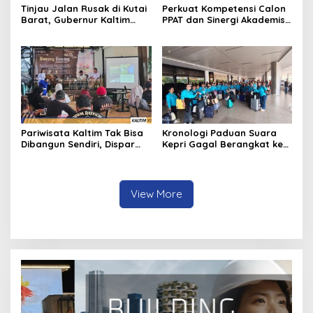
Tinjau Jalan Rusak di Kutai
Perkuat Kompetensi Calon
Barat, Gubernur Kaltim
PPAT dan Sinergi Akademis,
Pastikan Bangun Akses 30
Pengwil Kaltim IPPAT Gelar
Kilometer
Bimtek Ujian PPAT 2026
Pariwisata Kaltim Tak Bisa
Kronologi Paduan Suara
Dibangun Sendiri, Dispar
Kepri Gagal Berangkat ke
Ajak Semua Pihak
Pesparawi Nasional
Berkolaborasi
View More