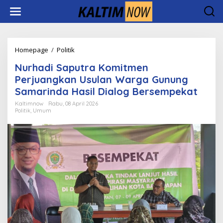
Lewati
ke
konten
Nurhadi
Homepage
/
Politik
Saputra
Nurhadi Saputra Komitmen
Komitmen
Perjuangkan
Perjuangkan Usulan Warga Gunung
Usulan
Samarinda Hasil Dialog Bersempekat
Warga
Gunung
Kaltimnow
Rabu, 08 April 2026
Politik
,
Umum
Samarinda
Hasil
Dialog
Bersempekat