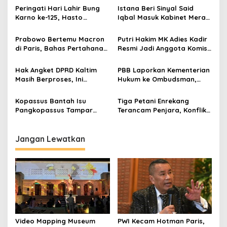
Peringati Hari Lahir Bung
Istana Beri Sinyal Said
Karno ke-125, Hasto
Iqbal Masuk Kabinet Merah
Kristiyanto Serukan
Putih, Posisi Terkait
Semangat Pembebasan
Ketenagakerjaan?
Prabowo Bertemu Macron
Putri Hakim MK Adies Kadir
di Paris, Bahas Pertahanan
Resmi Jadi Anggota Komisi
hingga Pendidikan
X DPR, Diperkenalkan di
Rapat Bersama
Hak Angket DPRD Kaltim
PBB Laporkan Kementerian
Mendikdasmen
Masih Berproses, Ini
Hukum ke Ombudsman,
Tahapan dan Dinamika di
Diduga Terjadi
Baliknya
Maladministrasi
Kopassus Bantah Isu
Tiga Petani Enrekang
Pengesahan Kepengurusan
Pangkopassus Tampar
Terancam Penjara, Konflik
Seskab di Istana, Tegaskan
Lahan dengan PTPN XIV
Hoaks
Kembali Memakan Korban
Jangan Lewatkan
Video Mapping Museum
PWI Kecam Hotman Paris,