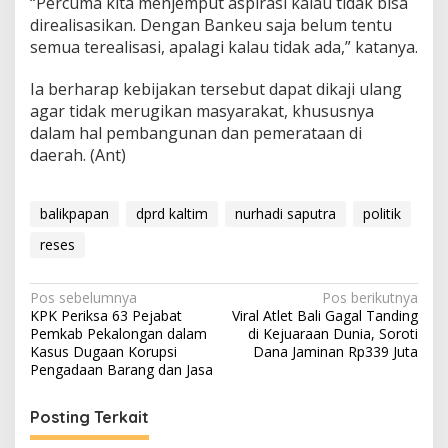
“Percuma kita menjemput aspirasi kalau tidak bisa
direalisasikan. Dengan Bankeu saja belum tentu
semua terealisasi, apalagi kalau tidak ada,” katanya.
Ia berharap kebijakan tersebut dapat dikaji ulang
agar tidak merugikan masyarakat, khususnya
dalam hal pembangunan dan pemerataan di
daerah. (Ant)
balikpapan
dprd kaltim
nurhadi saputra
politik
reses
Navigasi
Pos sebelumnya
Pos berikutnya
KPK Periksa 63 Pejabat
Viral Atlet Bali Gagal Tanding
pos
Pemkab Pekalongan dalam
di Kejuaraan Dunia, Soroti
Kasus Dugaan Korupsi
Dana Jaminan Rp339 Juta
Pengadaan Barang dan Jasa
Posting Terkait