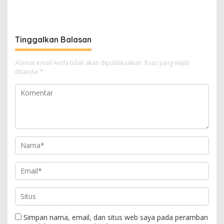
Ajak Semua Pihak
Pesparawi Nasional
Berkolaborasi
Tinggalkan Balasan
Alamat email Anda tidak akan dipublikasikan.
Ruas yang wajib
ditandai
*
Simpan nama, email, dan situs web saya pada peramban