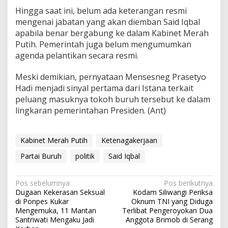
Hingga saat ini, belum ada keterangan resmi
mengenai jabatan yang akan diemban Said Iqbal
apabila benar bergabung ke dalam Kabinet Merah
Putih. Pemerintah juga belum mengumumkan
agenda pelantikan secara resmi.
Meski demikian, pernyataan Mensesneg Prasetyo
Hadi menjadi sinyal pertama dari Istana terkait
peluang masuknya tokoh buruh tersebut ke dalam
lingkaran pemerintahan Presiden. (Ant)
Kabinet Merah Putih
Ketenagakerjaan
Partai Buruh
politik
Said Iqbal
Navigasi
Pos sebelumnya
Pos berikutnya
Dugaan Kekerasan Seksual
Kodam Siliwangi Periksa
pos
di Ponpes Kukar
Oknum TNI yang Diduga
Mengemuka, 11 Mantan
Terlibat Pengeroyokan Dua
Santriwati Mengaku Jadi
Anggota Brimob di Serang