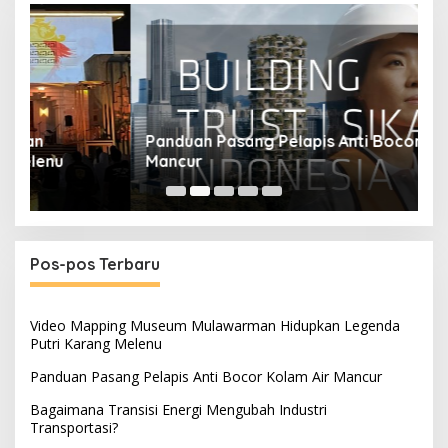
Panduan Pasang Pelapis Anti Bocor Kolam Air
B
Mancur
T
Pos-pos Terbaru
Video Mapping Museum Mulawarman Hidupkan Legenda
Putri Karang Melenu
Panduan Pasang Pelapis Anti Bocor Kolam Air Mancur
Bagaimana Transisi Energi Mengubah Industri
Transportasi?