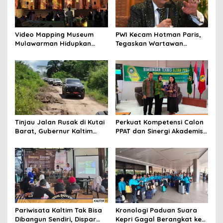
Video Mapping Museum
PWI Kecam Hotman Paris,
Mulawarman Hidupkan
Tegaskan Wartawan
Legenda Putri Karang
Dilindungi UU Pers
Melenu
Tinjau Jalan Rusak di Kutai
Perkuat Kompetensi Calon
Barat, Gubernur Kaltim
PPAT dan Sinergi Akademis,
Pastikan Bangun Akses 30
Pengwil Kaltim IPPAT Gelar
Kilometer
Bimtek Ujian PPAT 2026
Pariwisata Kaltim Tak Bisa
Kronologi Paduan Suara
Dibangun Sendiri, Dispar
Kepri Gagal Berangkat ke