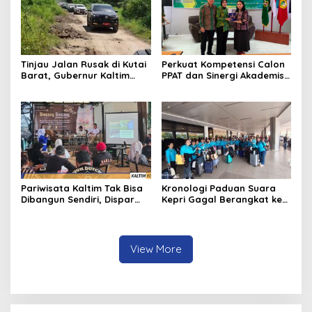
Tinjau Jalan Rusak di Kutai
Perkuat Kompetensi Calon
Barat, Gubernur Kaltim
PPAT dan Sinergi Akademis,
Pastikan Bangun Akses 30
Pengwil Kaltim IPPAT Gelar
Kilometer
Bimtek Ujian PPAT 2026
Pariwisata Kaltim Tak Bisa
Kronologi Paduan Suara
Dibangun Sendiri, Dispar
Kepri Gagal Berangkat ke
Ajak Semua Pihak
Pesparawi Nasional
Berkolaborasi
View More