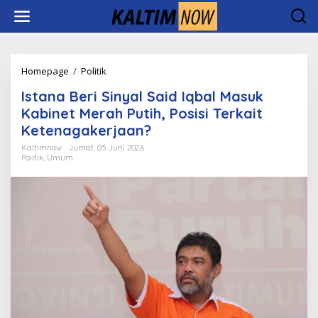
Lewati
ke
konten
Istana
Homepage
/
Politik
Beri
Istana Beri Sinyal Said Iqbal Masuk
Sinyal
Said
Kabinet Merah Putih, Posisi Terkait
Iqbal
Ketenagakerjaan?
Masuk
Kabinet
Kaltimnow
Jumat, 05 Juni 2026
Politik
,
Umum
Merah
Putih,
Posisi
Terkait
Ketenagakerjaan?