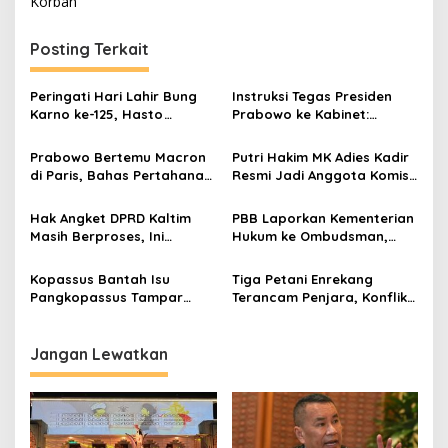
Korban
Posting Terkait
Peringati Hari Lahir Bung
Instruksi Tegas Presiden
Karno ke-125, Hasto
Prabowo ke Kabinet:
Kristiyanto Serukan
Hentikan Praktik Korupsi
Semangat Pembebasan
Prabowo Bertemu Macron
Putri Hakim MK Adies Kadir
di Paris, Bahas Pertahanan
Resmi Jadi Anggota Komisi
hingga Pendidikan
X DPR, Diperkenalkan di
Rapat Bersama
Hak Angket DPRD Kaltim
PBB Laporkan Kementerian
Mendikdasmen
Masih Berproses, Ini
Hukum ke Ombudsman,
Tahapan dan Dinamika di
Diduga Terjadi
Baliknya
Maladministrasi
Kopassus Bantah Isu
Tiga Petani Enrekang
Pengesahan Kepengurusan
Pangkopassus Tampar
Terancam Penjara, Konflik
Seskab di Istana, Tegaskan
Lahan dengan PTPN XIV
Hoaks
Kembali Memakan Korban
Jangan Lewatkan