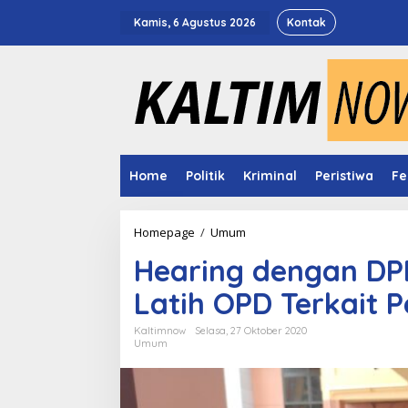
Lewati
ke
Kamis, 6 Agustus 2026
Kontak
konten
Home
Politik
Kriminal
Peristiwa
Fe
Hearing
Homepage
/
Umum
dengan
Hearing dengan DP
DPRD,
Bappeda
Latih OPD Terkait P
Kaltim
akan
Latih
Kaltimnow
Selasa, 27 Oktober 2020
Umum
OPD
Terkait
Pengisian
SIPPD