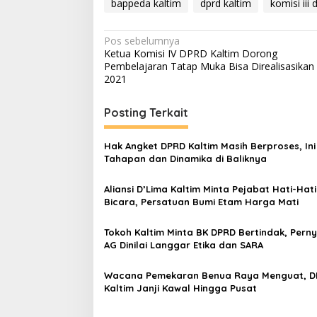
bappeda kaltim
dprd kaltim
komisi iii 
Navigasi
Pos sebelumnya
Ketua Komisi IV DPRD Kaltim Dorong
pos
Pembelajaran Tatap Muka Bisa Direalisasikan
2021
Posting Terkait
Hak Angket DPRD Kaltim Masih Berproses, Ini
Tahapan dan Dinamika di Baliknya
Aliansi D’Lima Kaltim Minta Pejabat Hati-Hati
Bicara, Persatuan Bumi Etam Harga Mati
Tokoh Kaltim Minta BK DPRD Bertindak, Pern
AG Dinilai Langgar Etika dan SARA
Wacana Pemekaran Benua Raya Menguat, 
Kaltim Janji Kawal Hingga Pusat