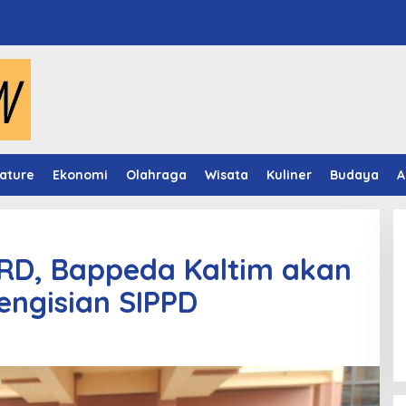
ature
Ekonomi
Olahraga
Wisata
Kuliner
Budaya
A
RD, Bappeda Kaltim akan
engisian SIPPD
Panduan Pasang Pelapis Anti
Bocor Kolam Air Mancur