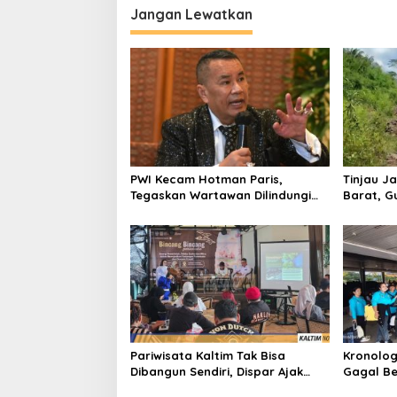
Jangan Lewatkan
PWI Kecam Hotman Paris,
Tinjau Ja
Tegaskan Wartawan Dilindungi
Barat, G
UU Pers
Bangun A
Pariwisata Kaltim Tak Bisa
Kronolog
Dibangun Sendiri, Dispar Ajak
Gagal Be
Semua Pihak Berkolaborasi
Nasional