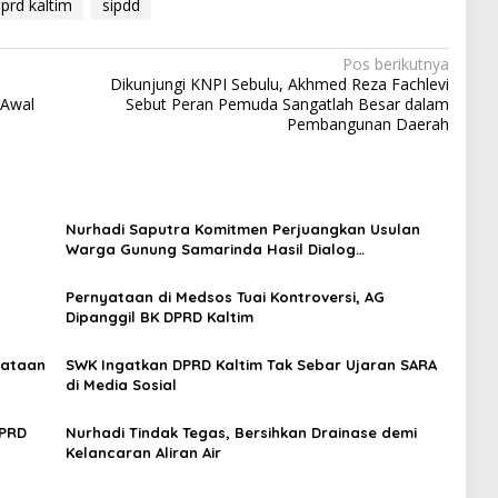
dprd kaltim
sipdd
Pos berikutnya
Dikunjungi KNPI Sebulu, Akhmed Reza Fachlevi
 Awal
Sebut Peran Pemuda Sangatlah Besar dalam
Pembangunan Daerah
Nurhadi Saputra Komitmen Perjuangkan Usulan
Warga Gunung Samarinda Hasil Dialog
Bersempekat
Pernyataan di Medsos Tuai Kontroversi, AG
Dipanggil BK DPRD Kaltim
yataan
SWK Ingatkan DPRD Kaltim Tak Sebar Ujaran SARA
di Media Sosial
DPRD
Nurhadi Tindak Tegas, Bersihkan Drainase demi
Kelancaran Aliran Air