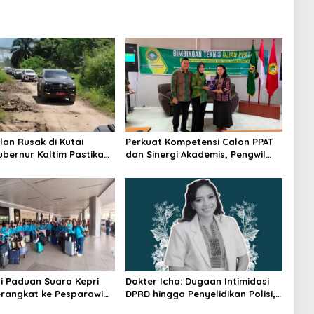
lan Rusak di Kutai
Perkuat Kompetensi Calon PPAT
ubernur Kaltim Pastikan
dan Sinergi Akademis, Pengwil
kses 30 Kilometer
Kaltim IPPAT Gelar Bimtek Ujian
PPAT 2026
i Paduan Suara Kepri
Dokter Icha: Dugaan Intimidasi
rangkat ke Pesparawi
DPRD hingga Penyelidikan Polisi,
Ini Rangkaian Perkembangannya