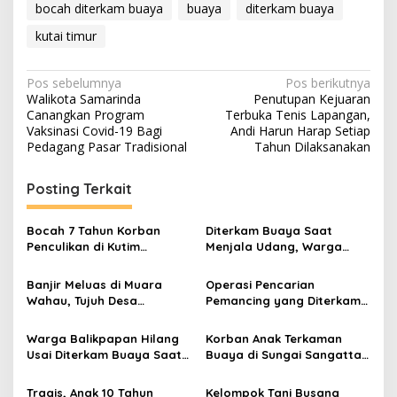
bocah diterkam buaya
buaya
diterkam buaya
kutai timur
Navigasi
Pos sebelumnya
Pos berikutnya
Walikota Samarinda
Penutupan Kejuaran
pos
Canangkan Program
Terbuka Tenis Lapangan,
Vaksinasi Covid-19 Bagi
Andi Harun Harap Setiap
Pedagang Pasar Tradisional
Tahun Dilaksanakan
Posting Terkait
Bocah 7 Tahun Korban
Diterkam Buaya Saat
Penculikan di Kutim
Menjala Udang, Warga
Ditemukan Tewas, Pelaku
Paser Hilang di Sungai
Ditangkap Polisi
Sangkuranai
Banjir Meluas di Muara
Operasi Pencarian
Wahau, Tujuh Desa
Pemancing yang Diterkam
Terendam dan Ketinggian
Buaya di Balikpapan Resmi
Air Terus Naik
Dihentikan
Warga Balikpapan Hilang
Korban Anak Terkaman
Usai Diterkam Buaya Saat
Buaya di Sungai Sangatta
Memancing di Sungai
Berhasil Ditemukan
Kariangau
Tragis, Anak 10 Tahun
Kelompok Tani Busang