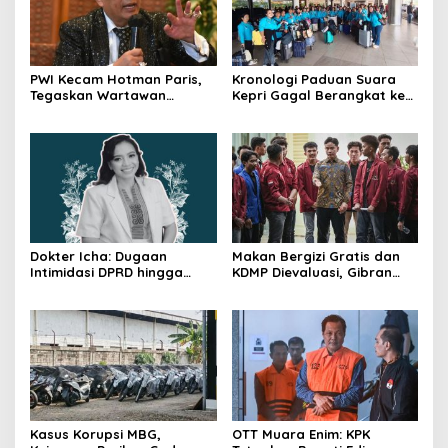
PWI Kecam Hotman Paris,
Kronologi Paduan Suara
Tegaskan Wartawan
Kepri Gagal Berangkat ke
Dilindungi UU Pers
Pesparawi Nasional
Dokter Icha: Dugaan
Makan Bergizi Gratis dan
Intimidasi DPRD hingga
KDMP Dievaluasi, Gibran
Penyelidikan Polisi, Ini
Pastikan Tata Kelola
Rangkaian
Diperbaiki
Perkembangannya
Kasus Korupsi MBG,
OTT Muara Enim: KPK