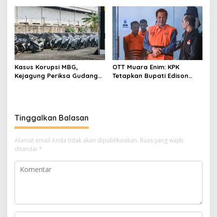
Rangkaian
Diperbaiki
Perkembangannya
Kasus Korupsi MBG,
OTT Muara Enim: KPK
Kejagung Periksa Gudang
Tetapkan Bupati Edison
Motor Listrik Pengadaan
Tersangka Kasus Suap dan
BGN
Gratifikasi
Tinggalkan Balasan
Alamat email Anda tidak akan dipublikasikan.
Ruas yang wajib
ditandai
*