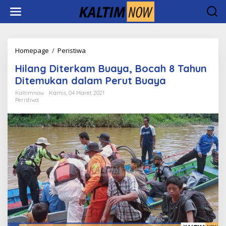
Lewati
ke
konten
Hilang
Homepage
/
Peristiwa
Diterkam
Hilang Diterkam Buaya, Bocah 8 Tahun
Buaya,
Bocah
Ditemukan dalam Perut Buaya
8
Kaltimnow
Kamis, 04 Maret 2021
Tahun
Peristiwa
Ditemukan
dalam
Perut
Buaya