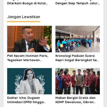
Diterkam Buaya di Kutai
Dengen Siap Tempuh Jalur
Timur
Banding untuk Tegakkan
Keadilan
Jangan Lewatkan
PWI Kecam Hotman Paris,
Kronologi Paduan Suara
Tegaskan Wartawan
Kepri Gagal Berangkat ke
Dilindungi UU Pers
Pesparawi Nasional
Dokter Icha: Dugaan
Makan Bergizi Gratis dan
Intimidasi DPRD hingga
KDMP Dievaluasi, Gibran
Penyelidikan Polisi, Ini
Pastikan Tata Kelola