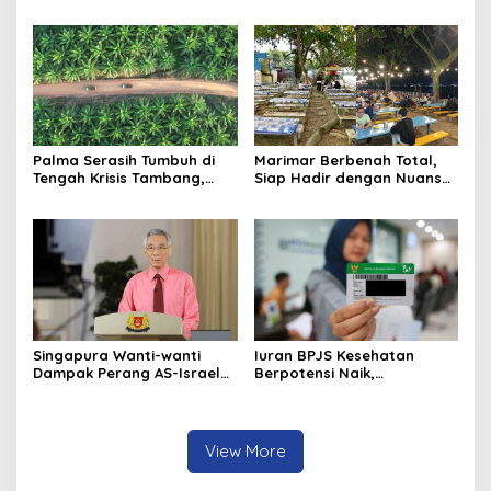
Umrah RI Pastikan
Baru, Bidik Kerja Sama
Kelancaran Penerbangan
dengan AirAsia
Haji di Balikpapan
Palma Serasih Tumbuh di
Marimar Berbenah Total,
Tengah Krisis Tambang,
Siap Hadir dengan Nuansa
Pendapatan Tembus Rp2,55
Fresh
Triliun
Singapura Wanti-wanti
Iuran BPJS Kesehatan
Dampak Perang AS-Israel
Berpotensi Naik,
vs Iran ke Harga Energi dan
Pemerintah Pertimbangkan
Ekonomi Global
Kemampuan Masyarakat
dan Defisit Rp20 Triliun
View More