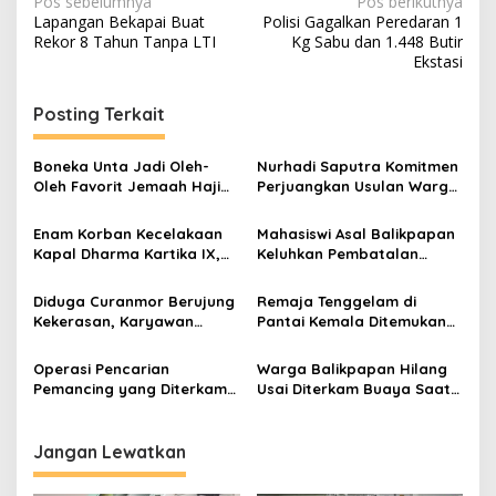
Navigasi
Pos sebelumnya
Pos berikutnya
Lapangan Bekapai Buat
Polisi Gagalkan Peredaran 1
pos
Rekor 8 Tahun Tanpa LTI
Kg Sabu dan 1.448 Butir
Ekstasi
Posting Terkait
Boneka Unta Jadi Oleh-
Nurhadi Saputra Komitmen
Oleh Favorit Jemaah Haji
Perjuangkan Usulan Warga
Indonesia dari Tanah Suci
Gunung Samarinda Hasil
Dialog Bersempekat
Enam Korban Kecelakaan
Mahasiswi Asal Balikpapan
Kapal Dharma Kartika IX,
Keluhkan Pembatalan
Tiga Meninggal Dunia
Sepihak Beasiswa Gratispol
Diduga Curanmor Berujung
Remaja Tenggelam di
Kekerasan, Karyawan
Pantai Kemala Ditemukan
Kantor Pos Sepinggan Jadi
Tewas Setelah Empat Hari
Korban
Pencarian
Operasi Pencarian
Warga Balikpapan Hilang
Pemancing yang Diterkam
Usai Diterkam Buaya Saat
Buaya di Balikpapan Resmi
Memancing di Sungai
Dihentikan
Kariangau
Jangan Lewatkan