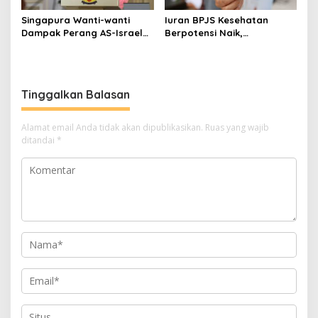
Singapura Wanti-wanti
Iuran BPJS Kesehatan
Dampak Perang AS-Israel
Berpotensi Naik,
vs Iran ke Harga Energi dan
Pemerintah Pertimbangkan
Ekonomi Global
Kemampuan Masyarakat
dan Defisit Rp20 Triliun
Tinggalkan Balasan
Alamat email Anda tidak akan dipublikasikan.
Ruas yang wajib
ditandai
*