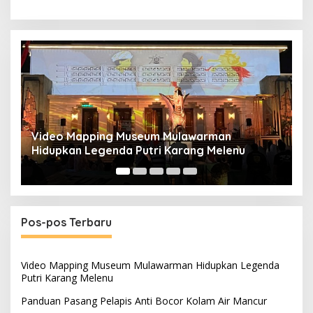
Panduan Pasang Pelapis Anti Bocor Kolam Air
B
Mancur
T
Pos-pos Terbaru
Video Mapping Museum Mulawarman Hidupkan Legenda
Putri Karang Melenu
Panduan Pasang Pelapis Anti Bocor Kolam Air Mancur