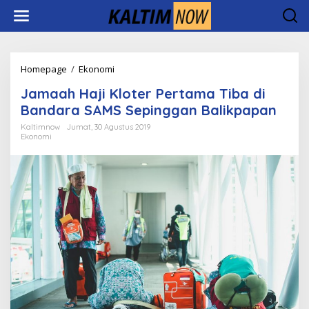
Lewati
ke
konten
Jamaah
Homepage
/
Ekonomi
Haji
Jamaah Haji Kloter Pertama Tiba di
Kloter
Pertama
Bandara SAMS Sepinggan Balikpapan
Tiba
Kaltimnow
Jumat, 30 Agustus 2019
di
Ekonomi
Bandara
SAMS
Sepinggan
Balikpapan