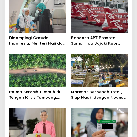
Didampingi Garuda
Bandara APT Pranoto
Indonesia, Menteri Haji dan
Samarinda Jajaki Rute
Umrah RI Pastikan
Baru, Bidik Kerja Sama
Kelancaran Penerbangan
dengan AirAsia
Haji di Balikpapan
Palma Serasih Tumbuh di
Marimar Berbenah Total,
Tengah Krisis Tambang,
Siap Hadir dengan Nuansa
Pendapatan Tembus Rp2,55
Fresh
Triliun