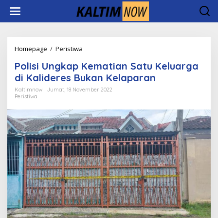
Lewati
ke
konten
Polisi
Homepage
/
Peristiwa
Ungkap
Polisi Ungkap Kematian Satu Keluarga
Kematian
Satu
di Kalideres Bukan Kelaparan
Keluarga
Kaltimnow
Jumat, 18 November 2022
di
Peristiwa
Kalideres
Bukan
Kelaparan