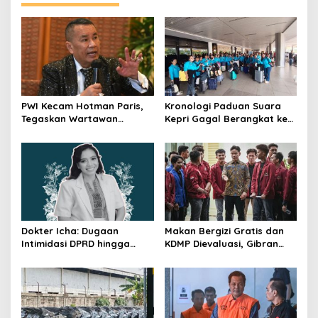
PWI Kecam Hotman Paris,
Kronologi Paduan Suara
Tegaskan Wartawan
Kepri Gagal Berangkat ke
Dilindungi UU Pers
Pesparawi Nasional
Dokter Icha: Dugaan
Makan Bergizi Gratis dan
Intimidasi DPRD hingga
KDMP Dievaluasi, Gibran
Penyelidikan Polisi, Ini
Pastikan Tata Kelola
Rangkaian
Diperbaiki
Perkembangannya