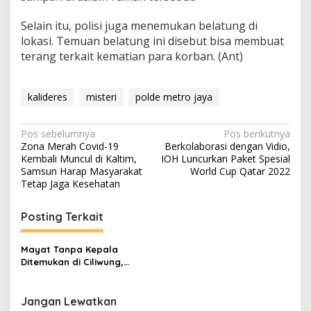
Selain itu, polisi juga menemukan belatung di
lokasi. Temuan belatung ini disebut bisa membuat
terang terkait kematian para korban. (Ant)
kalideres
misteri
polde metro jaya
Navigasi
Pos sebelumnya
Pos berikutnya
Zona Merah Covid-19
Berkolaborasi dengan Vidio,
pos
Kembali Muncul di Kaltim,
IOH Luncurkan Paket Spesial
Samsun Harap Masyarakat
World Cup Qatar 2022
Tetap Jaga Kesehatan
Posting Terkait
Mayat Tanpa Kepala
Ditemukan di Ciliwung,
Diduga Staf Kemendagri
Jangan Lewatkan