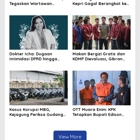
Tegaskan Wartawan
Kepri Gagal Berangkat ke
Dilindungi UU Pers
Pesparawi Nasional
Dokter Icha: Dugaan
Makan Bergizi Gratis dan
Intimidasi DPRD hingga
KDMP Dievaluasi, Gibran
Penyelidikan Polisi, Ini
Pastikan Tata Kelola
Rangkaian
Diperbaiki
Perkembangannya
Kasus Korupsi MBG,
OTT Muara Enim: KPK
Kejagung Periksa Gudang
Tetapkan Bupati Edison
Motor Listrik Pengadaan
Tersangka Kasus Suap dan
BGN
Gratifikasi
View More