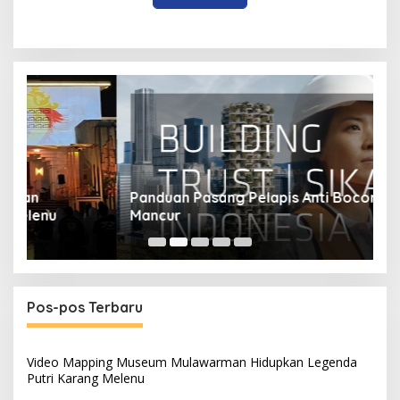
Panduan Pasang Pelapis Anti Bocor Kolam Air
B
Mancur
T
Pos-pos Terbaru
Video Mapping Museum Mulawarman Hidupkan Legenda
Putri Karang Melenu