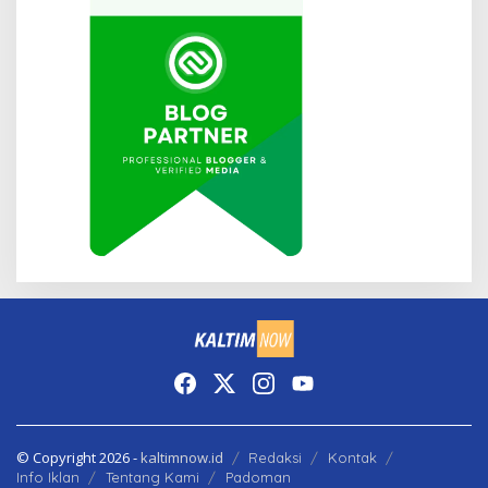
© Copyright 2026 -
kaltimnow.id
Redaksi
Kontak
Info Iklan
Tentang Kami
Padoman