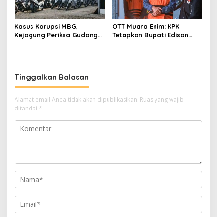
Kasus Korupsi MBG,
OTT Muara Enim: KPK
Kejagung Periksa Gudang
Tetapkan Bupati Edison
Motor Listrik Pengadaan
Tersangka Kasus Suap dan
BGN
Gratifikasi
Tinggalkan Balasan
Alamat email Anda tidak akan dipublikasikan.
Ruas yang wajib
ditandai
*