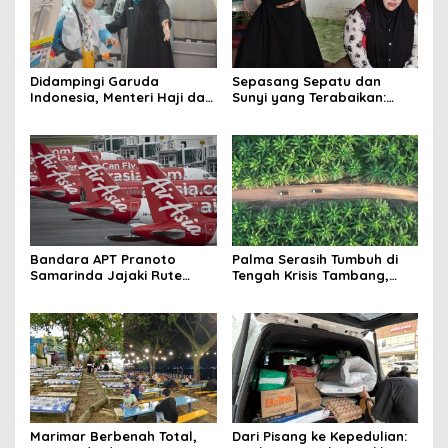
Didampingi Garuda
Sepasang Sepatu dan
Indonesia, Menteri Haji dan
Sunyi yang Terabaikan:
Umrah RI Pastikan
Kisah Mandala dan Celah
Kelancaran Penerbangan
dalam Sistem yang Terlalu
Haji di Balikpapan
Lama Dibiarkan
Bandara APT Pranoto
Palma Serasih Tumbuh di
Samarinda Jajaki Rute
Tengah Krisis Tambang,
Baru, Bidik Kerja Sama
Pendapatan Tembus Rp2,55
dengan AirAsia
Triliun
Marimar Berbenah Total,
Dari Pisang ke Kepedulian: