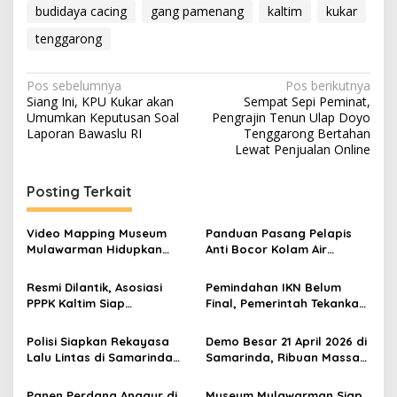
budidaya cacing
gang pamenang
kaltim
kukar
tenggarong
Navigasi
Pos sebelumnya
Pos berikutnya
Siang Ini, KPU Kukar akan
Sempat Sepi Peminat,
pos
Umumkan Keputusan Soal
Pengrajin Tenun Ulap Doyo
Laporan Bawaslu RI
Tenggarong Bertahan
Lewat Penjualan Online
Posting Terkait
Video Mapping Museum
Panduan Pasang Pelapis
Mulawarman Hidupkan
Anti Bocor Kolam Air
Legenda Putri Karang
Mancur
Melenu
Resmi Dilantik, Asosiasi
Pemindahan IKN Belum
PPPK Kaltim Siap
Final, Pemerintah Tekankan
Perjuangkan Kesetaraan
Kesiapan Infrastruktur dan
Karier Hingga Kawal Isu
Layanan Publik
Polisi Siapkan Rekayasa
Demo Besar 21 April 2026 di
Kontrak ke Pusat
Lalu Lintas di Samarinda
Samarinda, Ribuan Massa
Saat Aksi 21 April, 100
Soroti Kebijakan Pemprov
Personel Diterjunkan
Kaltim
Panen Perdana Anggur di
Museum Mulawarman Siap