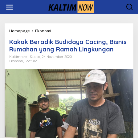
Lewati
ke
konten
Kakak
Homepage
/
Ekonomi
Beradik
Kakak Beradik Budidaya Cacing, Bisnis
Budidaya
Cacing,
Rumahan yang Ramah Lingkungan
Bisnis
Kaltimnow
Selasa, 24 November 2020
Rumahan
Ekonomi
,
Feature
yang
Ramah
Lingkungan