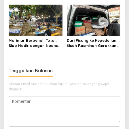
dengan AirAsia
Triliun
Marimar Berbenah Total,
Dari Pisang ke Kepedulian:
Siap Hadir dengan Nuansa
Kisah Rasminah Gerakkan
Fresh
Hati Warga Samarinda
Tinggalkan Balasan
Alamat email Anda tidak akan dipublikasikan.
Ruas yang wajib
ditandai
*