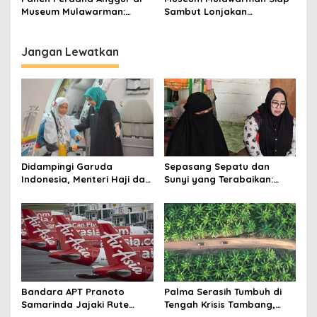
Museum Mulawarman:
Sambut Lonjakan
Wahana Edukasi Hijau dan
Pengunjung Saat Libur
Potensi Pendapatan
Lebaran
Daerah Baru
Jangan Lewatkan
Didampingi Garuda
Sepasang Sepatu dan
Indonesia, Menteri Haji dan
Sunyi yang Terabaikan:
Umrah RI Pastikan
Kisah Mandala dan Celah
Kelancaran Penerbangan
dalam Sistem yang Terlalu
Haji di Balikpapan
Lama Dibiarkan
Bandara APT Pranoto
Palma Serasih Tumbuh di
Samarinda Jajaki Rute
Tengah Krisis Tambang,
Baru, Bidik Kerja Sama
Pendapatan Tembus Rp2,55