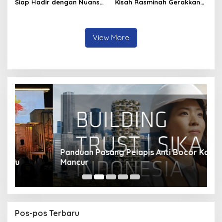
Siap Hadir dengan Nuansa
Kisah Rasminah Gerakkan
Fresh
Hati Warga Samarinda
View More
Panduan Pasang Pelapis Anti Bocor Kolam Air
B
Mancur
T
Pos-pos Terbaru