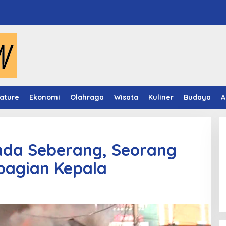
ature
Ekonomi
Olahraga
Wisata
Kuliner
Budaya
A
da Seberang, Seorang
bagian Kepala
Video Mapping Museum
Mulawarman Hidupkan Legenda
Putri Karang Melenu