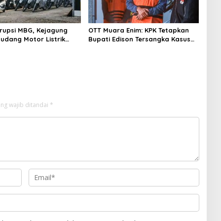
rupsi MBG, Kejagung
OTT Muara Enim: KPK Tetapkan
Gudang Motor Listrik
Bupati Edison Tersangka Kasus
an BGN
Suap dan Gratifikasi
ng wajib ditandai
*