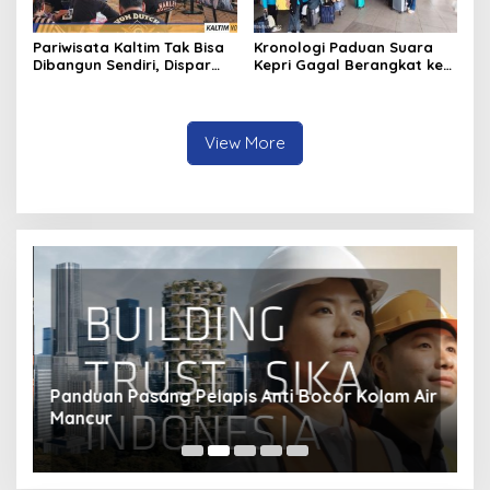
Pariwisata Kaltim Tak Bisa
Kronologi Paduan Suara
Dibangun Sendiri, Dispar
Kepri Gagal Berangkat ke
Ajak Semua Pihak
Pesparawi Nasional
Berkolaborasi
View More
Panduan Pasang Pelapis Anti Bocor Kolam Air
B
Mancur
T