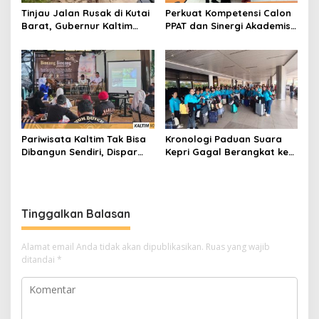
Tinjau Jalan Rusak di Kutai
Perkuat Kompetensi Calon
Barat, Gubernur Kaltim
PPAT dan Sinergi Akademis,
Pastikan Bangun Akses 30
Pengwil Kaltim IPPAT Gelar
Kilometer
Bimtek Ujian PPAT 2026
Pariwisata Kaltim Tak Bisa
Kronologi Paduan Suara
Dibangun Sendiri, Dispar
Kepri Gagal Berangkat ke
Ajak Semua Pihak
Pesparawi Nasional
Berkolaborasi
Tinggalkan Balasan
Alamat email Anda tidak akan dipublikasikan.
Ruas yang wajib
ditandai
*