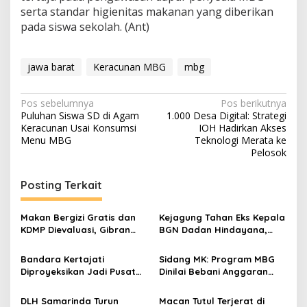
serta standar higienitas makanan yang diberikan
pada siswa sekolah. (Ant)
jawa barat
Keracunan MBG
mbg
Navigasi
Pos sebelumnya
Pos berikutnya
Puluhan Siswa SD di Agam
1.000 Desa Digital: Strategi
pos
Keracunan Usai Konsumsi
IOH Hadirkan Akses
Menu MBG
Teknologi Merata ke
Pelosok
Posting Terkait
Makan Bergizi Gratis dan
Kejagung Tahan Eks Kepala
KDMP Dievaluasi, Gibran
BGN Dadan Hindayana,
Pastikan Tata Kelola
Diduga Korupsi Program
Diperbaiki
MBG
Bandara Kertajati
Sidang MK: Program MBG
Diproyeksikan Jadi Pusat
Dinilai Bebani Anggaran
Bengkel Pesawat Hercules
Pendidikan 20 Persen
se-Asia
DLH Samarinda Turun
Macan Tutul Terjerat di