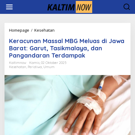
Lewati
ke
konten
Keracunan
Homepage
/
Kesehatan
Massal
Keracunan Massal MBG Meluas di Jawa
MBG
Meluas
Barat: Garut, Tasikmalaya, dan
di
Pangandaran Terdampak
Jawa
Barat:
Kaltimnow
Kamis, 02 Oktober 2025
Kesehatan
,
Peristiwa
,
Umum
Garut,
Tasikmalaya,
dan
Pangandaran
Terdampak