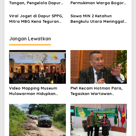
Tangan, Pengelola Dapur
Permukiman Warga Bogor,
MBG Diminta Benahi IPAL
Tim Gabungan Lakukan
Evakuasi
Viral Joget di Dapur SPPG,
Siswa MIN 2 Ketahun
Mitra MBG Kena Teguran
Bengkulu Utara Meninggal,
Keras hingga Disuspensi
Dugaan Keracunan MBG
Diselidiki Polisi
Jangan Lewatkan
Video Mapping Museum
PWI Kecam Hotman Paris,
Mulawarman Hidupkan
Tegaskan Wartawan
Legenda Putri Karang
Dilindungi UU Pers
Melenu