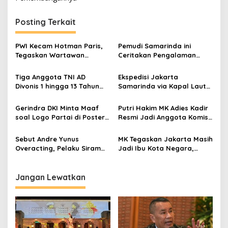
Posting Terkait
PWI Kecam Hotman Paris,
Pemudi Samarinda ini
Tegaskan Wartawan
Ceritakan Pengalaman
Dilindungi UU Pers
Beradu Akting dengan Arya
Saloka dan Asha
Tiga Anggota TNI AD
Ekspedisi Jakarta
Divonis 1 hingga 13 Tahun
Samarinda via Kapal Laut
Penjara dalam Kasus
untuk Pengiriman Barang
Pembunuhan Kacab Bank
Lebih Efisien
Gerindra DKI Minta Maaf
Putri Hakim MK Adies Kadir
soal Logo Partai di Poster
Resmi Jadi Anggota Komisi
Acara BYD Tech-Culture
X DPR, Diperkenalkan di
Fest
Rapat Bersama
Sebut Andre Yunus
MK Tegaskan Jakarta Masih
Mendikdasmen
Overacting, Pelaku Siram
Jadi Ibu Kota Negara,
Air Keras
Tolak Gugatan UU IKN
Jangan Lewatkan