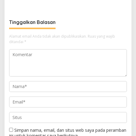
Ajak Semua Pihak
Penyelidikan Polisi, Ini
Berkolaborasi
Rangkaian
Perkembangannya
Tinggalkan Balasan
Alamat email Anda tidak akan dipublikasikan.
Ruas yang wajib
ditandai
*
Simpan nama, email, dan situs web saya pada peramban
ini untuk komentar saya berikutnya.