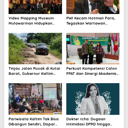
Video Mapping Museum
PWI Kecam Hotman Paris,
Mulawarman Hidupkan
Tegaskan Wartawan
Legenda Putri Karang
Dilindungi UU Pers
Melenu
Tinjau Jalan Rusak di Kutai
Perkuat Kompetensi Calon
Barat, Gubernur Kaltim
PPAT dan Sinergi Akademis,
Pastikan Bangun Akses 30
Pengwil Kaltim IPPAT Gelar
Kilometer
Bimtek Ujian PPAT 2026
Pariwisata Kaltim Tak Bisa
Dokter Icha: Dugaan
Dibangun Sendiri, Dispar
Intimidasi DPRD hingga