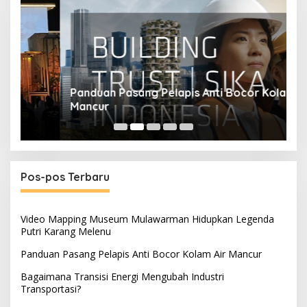
Panduan Pasang Pelapis Anti Bocor Kolam Air
B
Mancur
T
Pos-pos Terbaru
Video Mapping Museum Mulawarman Hidupkan Legenda
Putri Karang Melenu
Panduan Pasang Pelapis Anti Bocor Kolam Air Mancur
Bagaimana Transisi Energi Mengubah Industri
Transportasi?