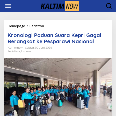
Lewati
ke
konten
Kronologi
Homepage
/
Peristiwa
Paduan
Kronologi Paduan Suara Kepri Gagal
Suara
Kepri
Berangkat ke Pesparawi Nasional
Gagal
Kaltimnow
Selasa, 30 Juni 2026
Berangkat
Peristiwa
,
Umum
ke
Pesparawi
Nasional