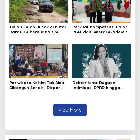
Tinjau Jalan Rusak di Kutai
Perkuat Kompetensi Calon
Barat, Gubernur Kaltim
PPAT dan Sinergi Akademis,
Pastikan Bangun Akses 30
Pengwil Kaltim IPPAT Gelar
Kilometer
Bimtek Ujian PPAT 2026
Pariwisata Kaltim Tak Bisa
Dokter Icha: Dugaan
Dibangun Sendiri, Dispar
Intimidasi DPRD hingga
Ajak Semua Pihak
Penyelidikan Polisi, Ini
Berkolaborasi
Rangkaian
Perkembangannya
View More