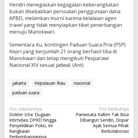
Hendri menegaskan kegagalan keberangkatan
bukan disebabkan persoalan penggunaan dana
APBD, melainkan murni karena kelalaian agen
travel yang tidak menyiapkan tiket penerbangan
menuju Manokwari.
Sementara itu, kontingen Paduan Suara Pria (PSP)
Kepri yang berjumlah 21 orang berhasil tiba di
Manokwari dan tetap mengikuti Pesparawi
Nasional XIV sesuai jadwal. (Ant)
jakarta
Kepulauan Riau
nasional
paduan suara
Navigasi
Pos sebelumnya
Pos berikutnya
Dokter Icha: Dugaan
Pariwisata Kaltim Tak Bisa
pos
Intimidasi DPRD hingga
Dibangun Sendiri, Dispar
Penyelidikan Polisi, Ini
Ajak Semua Pihak
Rangkaian
Berkolaborasi
Perkembangannya