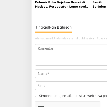
Polemik Buku Bajakan Ramai di
Pemiliha
Medsos, Perdebatan Lama soal
Berjalan
Akses Pengetahuan Kembali
Tegaskan
Mengemuka
Tinggalkan Balasan
Alamat email Anda tidak akan dipublikasikan.
Ruas ya
Simpan nama, email, dan situs web saya pa