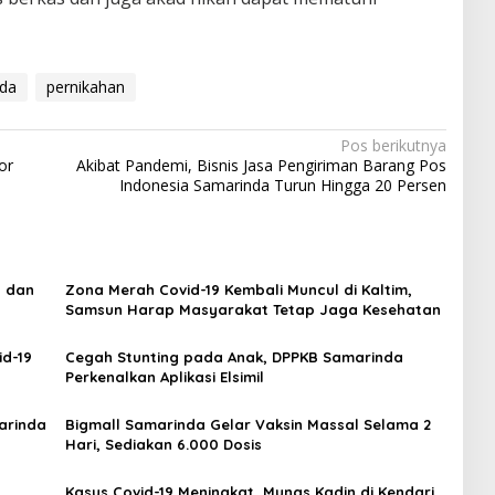
nda
pernikahan
Pos berikutnya
or
Akibat Pandemi, Bisnis Jasa Pengiriman Barang Pos
Indonesia Samarinda Turun Hingga 20 Persen
n dan
Zona Merah Covid-19 Kembali Muncul di Kaltim,
Samsun Harap Masyarakat Tetap Jaga Kesehatan
id-19
Cegah Stunting pada Anak, DPPKB Samarinda
Perkenalkan Aplikasi Elsimil
arinda
Bigmall Samarinda Gelar Vaksin Massal Selama 2
Hari, Sediakan 6.000 Dosis
Kasus Covid-19 Meningkat, Munas Kadin di Kendari