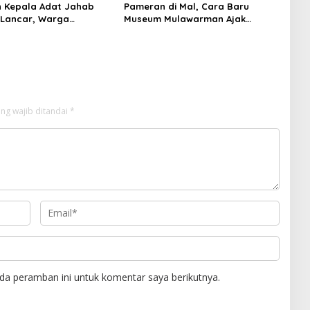
n Kepala Adat Jahab
Pameran di Mal, Cara Baru
 Lancar, Warga
Museum Mulawarman Ajak
 Komitmen Jaga Tradisi
Warga Cintai Sejarah
ng wajib ditandai
*
da peramban ini untuk komentar saya berikutnya.