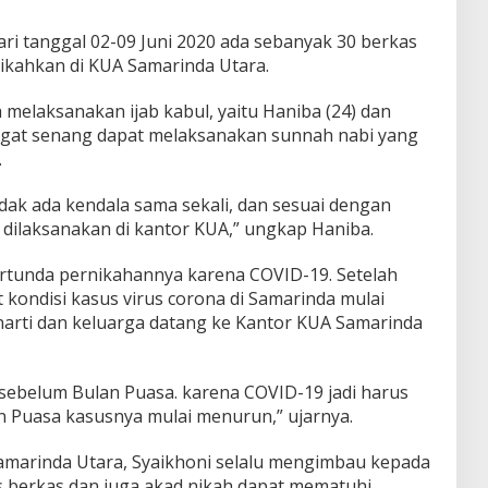
ari tanggal 02-09 Juni 2020 ada sebanyak 30 berkas
ikahkan di KUA Samarinda Utara.
 melaksanakan ijab kabul, yaitu Haniba (24) dan
angat senang dapat melaksanakan sunnah nabi yang
.
tidak ada kendala sama sekali, dan sesuai dengan
 dilaksanakan di kantor KUA,” ungkap Haniba.
rtunda pernikahannya karena COVID-19. Setelah
 kondisi kasus virus corona di Samarinda mulai
arti dan keluarga datang ke Kantor KUA Samarinda
 sebelum Bulan Puasa. karena COVID-19 jadi harus
an Puasa kasusnya mulai menurun,” ujarnya.
marinda Utara, Syaikhoni selalu mengimbau kepada
 berkas dan juga akad nikah dapat mematuhi