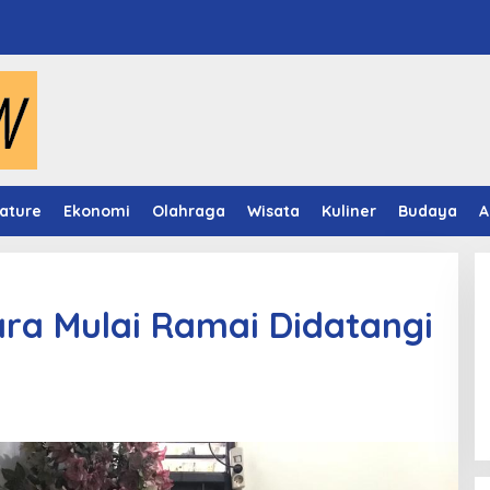
ature
Ekonomi
Olahraga
Wisata
Kuliner
Budaya
A
ra Mulai Ramai Didatangi
Video Mapping Museum
Mulawarman Hidupkan Legenda
Putri Karang Melenu