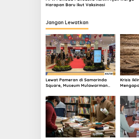
Harapan Baru Ikut Vaksinasi
Jangan Lewatkan
Lewat Pameran di Samarinda
Krisis Ik
Square, Museum Mulawarman
Mengapa
Kenalkan Jejak Peradaban
Narasi 
Kaltim
Pribadi”?