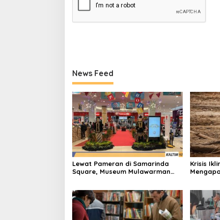
News Feed
Lewat Pameran di Samarinda
Krisis Ik
Square, Museum Mulawarman
Mengapa
Kenalkan Jejak Peradaban
Narasi 
Kaltim
Pribadi”?