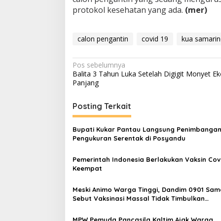
protokol kesehatan yang ada.
(mer)
calon pengantin
covid 19
kua samari
Navigasi
Pos sebelumnya
Balita 3 Tahun Luka Setelah Digigit Monyet Ek
pos
Panjang
Posting Terkait
Bupati Kukar Pantau Langsung Penimbanga
Pengukuran Serentak di Posyandu
Pemerintah Indonesia Berlakukan Vaksin Cov
Keempat
Meski Animo Warga Tinggi, Dandim 0901 Sam
Sebut Vaksinasi Massal Tidak Timbulkan
Kerumunan
MPW Pemuda Pancasila Kaltim Ajak Warga