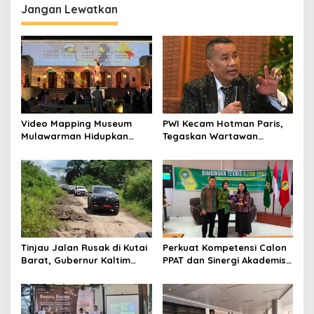
Jangan Lewatkan
Video Mapping Museum
PWI Kecam Hotman Paris,
Mulawarman Hidupkan
Tegaskan Wartawan
Legenda Putri Karang
Dilindungi UU Pers
Melenu
Tinjau Jalan Rusak di Kutai
Perkuat Kompetensi Calon
Barat, Gubernur Kaltim
PPAT dan Sinergi Akademis,
Pastikan Bangun Akses 30
Pengwil Kaltim IPPAT Gelar
Kilometer
Bimtek Ujian PPAT 2026