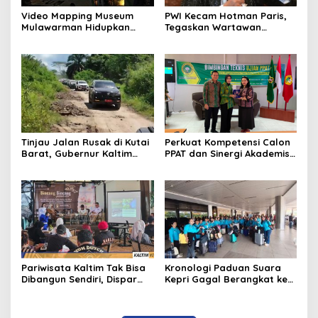
Video Mapping Museum
PWI Kecam Hotman Paris,
Mulawarman Hidupkan
Tegaskan Wartawan
Legenda Putri Karang
Dilindungi UU Pers
Melenu
Tinjau Jalan Rusak di Kutai
Perkuat Kompetensi Calon
Barat, Gubernur Kaltim
PPAT dan Sinergi Akademis,
Pastikan Bangun Akses 30
Pengwil Kaltim IPPAT Gelar
Kilometer
Bimtek Ujian PPAT 2026
Pariwisata Kaltim Tak Bisa
Kronologi Paduan Suara
Dibangun Sendiri, Dispar
Kepri Gagal Berangkat ke
Ajak Semua Pihak
Pesparawi Nasional
Berkolaborasi