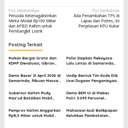
Navigasi
Pos sebelumnya
Pos berikutnya
Perusda Ketenagalistrikan
Ada Penambahan TPS di
pos
Minta Modal Rp100 Miliar
Lapas dan Polres, Ini
dari APBD Kaltim untuk
Penjelasan KPU Kukar
Pembangkit Listrik
Posting Terkait
Makan Bergizi Gratis dan
Polisi Siapkan Rekayasa
KDMP Dievaluasi, Gibran
Lalu Lintas di Samarinda
Pastikan Tata Kelola
Saat Aksi 21 April, 100
Diperbaiki
Personel Diterjunkan
Demo Besar 21 April 2026 di
Undip Bentuk Tim Kode Etik
Samarinda, Ribuan Massa
Usai Dugaan Penganiayaan
Soroti Kebijakan Pemprov
Mahasiswa Antropologi
Kaltim
Sosial
Gubernur Kaltim Rudy
Demo BEM UI di Mabes
Mas’ud Batalkan Mobil
Polri: 3.093 Personel
Dinas Rp8,5 Miliar Usai
Dikerahkan, Mahasiswa
Banjir Kritik
Tuntut Copot Kapolri
Pemprov Kaltim Anggarkan
Mahasiswi Asal Balikpapan
Rp8,5 Miliar untuk Mobil
Keluhkan Pembatalan
Dinas Gubernur, Ini
Sepihak Beasiswa Gratispol
Penjelasannya