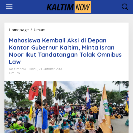
Lewati
ke
konten
Mahasiswa
Homepage
/
Umum
Kembali
Mahasiswa Kembali Aksi di Depan
Aksi
di
Kantor Gubernur Kaltim, Minta Isran
Depan
Noor Ikut Tandatangan Tolak Omnibus
Kantor
Law
Gubernur
Kaltim,
Kaltimnow
Rabu, 21 Oktober 2020
Minta
Umum
Isran
Noor
Ikut
Tandatangan
Tolak
Omnibus
Law