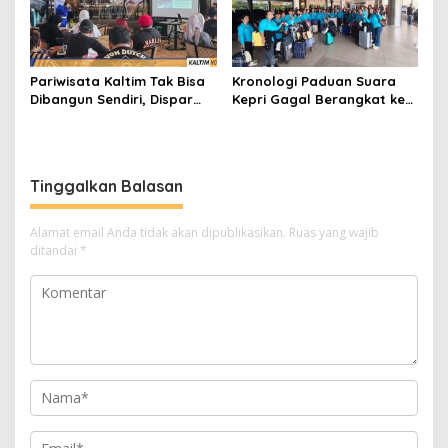
Pariwisata Kaltim Tak Bisa
Kronologi Paduan Suara
Dibangun Sendiri, Dispar
Kepri Gagal Berangkat ke
Ajak Semua Pihak
Pesparawi Nasional
Berkolaborasi
Tinggalkan Balasan
Alamat email Anda tidak akan dipublikasikan.
Ruas yang wajib
ditandai
*