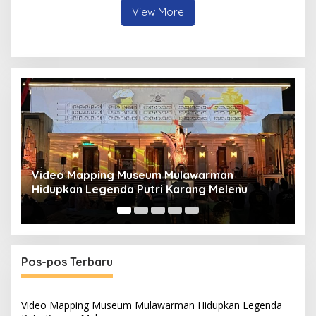
View More
Panduan Pasang Pelapis Anti Bocor Kolam Air
B
Mancur
T
Pos-pos Terbaru
Video Mapping Museum Mulawarman Hidupkan Legenda