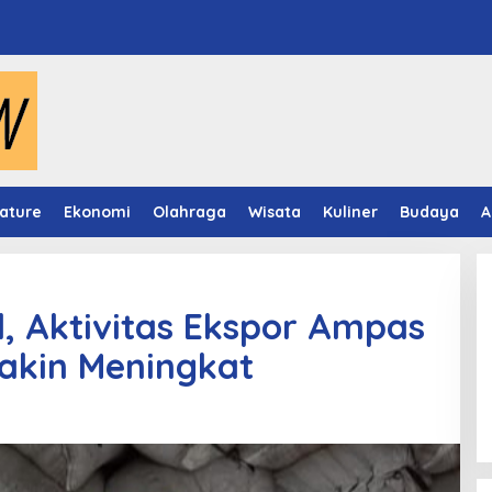
ature
Ekonomi
Olahraga
Wisata
Kuliner
Budaya
A
, Aktivitas Ekspor Ampas
akin Meningkat
Panduan Pasang Pelapis Anti
Bocor Kolam Air Mancur