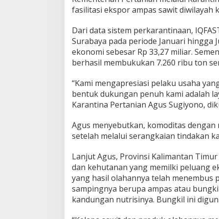
fasilitasi ekspor ampas sawit diwilayah 
Dari data sistem perkarantinaan, IQFAS
Surabaya pada periode Januari hingga J
ekonomi sebesar Rp 33,27 miliar. Semen
berhasil membukukan 7.260 ribu ton senil
“Kami mengapresiasi pelaku usaha yang
bentuk dukungan penuh kami adalah lay
Karantina Pertanian Agus Sugiyono, diku
Agus menyebutkan, komoditas dengan nil
setelah melalui serangkaian tindakan k
Lanjut Agus, Provinsi Kalimantan Timur 
dan kehutanan yang memilki peluang eks
yang hasil olahannya telah menembus pa
sampingnya berupa ampas atau bungkil s
kandungan nutrisinya. Bungkil ini digu