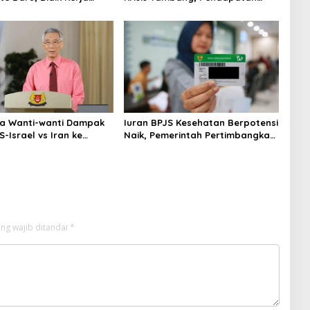
gan AirAsia
Tembus Rp2,55 Triliun
a Wanti-wanti Dampak
Iuran BPJS Kesehatan Berpotensi
-Israel vs Iran ke
Naik, Pemerintah Pertimbangkan
ergi dan Ekonomi
Kemampuan Masyarakat dan
Defisit Rp20 Triliun
ng wajib ditandai
*