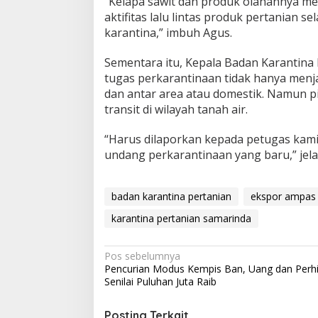
“Kelapa sawit dan produk olahannya m
aktifitas lalu lintas produk pertanian 
karantina,” imbuh Agus.
Sementara itu, Kepala Badan Karantina 
tugas perkarantinaan tidak hanya menja
dan antar area atau domestik. Namun 
transit di wilayah tanah air.
“Harus dilaporkan kepada petugas kami,
undang perkarantinaan yang baru,” jela
badan karantina pertanian
ekspor ampas 
karantina pertanian samarinda
Navigasi
Pos sebelumnya
Pencurian Modus Kempis Ban, Uang dan Perh
pos
Senilai Puluhan Juta Raib
Posting Terkait