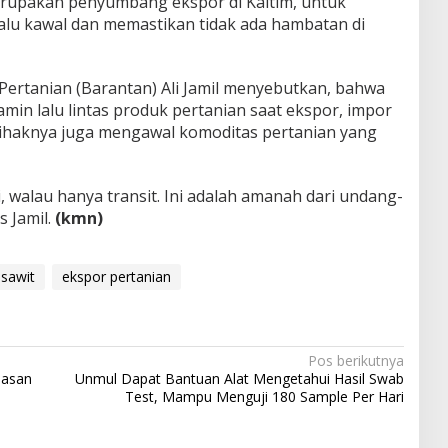
erupakan penyumbang ekspor di Kaltim, untuk
selalu kawal dan memastikan tidak ada hambatan di
Pertanian (Barantan) Ali Jamil menyebutkan, bahwa
min lalu lintas produk pertanian saat ekspor, impor
pihaknya juga mengawal komoditas pertanian yang
 walau hanya transit. Ini adalah amanah dari undang-
s Jamil.
(kmn)
sawit
ekspor pertanian
Pos berikutnya
iasan
Unmul Dapat Bantuan Alat Mengetahui Hasil Swab
Test, Mampu Menguji 180 Sample Per Hari