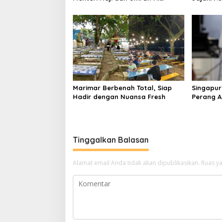
Pastikan Kelancaran
Sama den
Penerbangan Haji di Balikpapan
Marimar Berbenah Total, Siap
Singapur
Hadir dengan Nuansa Fresh
Perang AS
Harga En
Global
Tinggalkan Balasan
Alamat email Anda tidak akan dipublikasikan.
Ruas ya