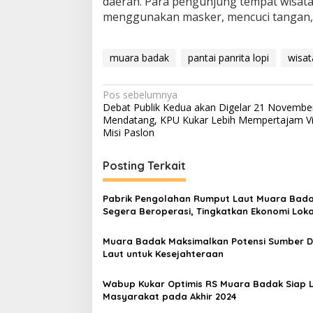
daerah. Para pengunjung tempat wisata
menggunakan masker, mencuci tangan, 
muara badak
pantai panrita lopi
wisat
Navigasi
Pos sebelumnya
Debat Publik Kedua akan Digelar 21 Novembe
pos
Mendatang, KPU Kukar Lebih Mempertajam Vi
Misi Paslon
Posting Terkait
Pabrik Pengolahan Rumput Laut Muara Bad
Segera Beroperasi, Tingkatkan Ekonomi Loka
Muara Badak Maksimalkan Potensi Sumber 
Laut untuk Kesejahteraan
Wabup Kukar Optimis RS Muara Badak Siap 
Masyarakat pada Akhir 2024