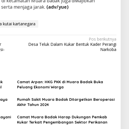
 di kecamatan Muara badak juga diwajibkan
serta menjaga jarak.
(adv/yue)
a kutai kartanegara
Pos berikutnya
r
Desa Teluk Dalam Kukar Bentuk Kader Perangi
si-
Narkoba
ak
Camat Arpan: HKG PKK di Muara Badak Buka
l
Peluang Ekonomi Warga
Daya
Rumah Sakit Muara Badak Ditargetkan Beroperasi
Akhir Tahun 2024
Layani
Camat Muara Badak Harap Dukungan Pemkab
Kukar Terkait Pengembangan Sektor Perikanan