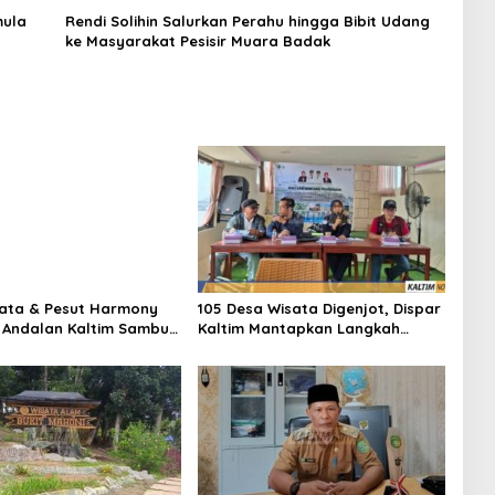
mula
Rendi Solihin Salurkan Perahu hingga Bibit Udang
ke Masyarakat Pesisir Muara Badak
ata & Pesut Harmony
105 Desa Wisata Digenjot, Dispar
 Andalan Kaltim Sambut
Kaltim Mantapkan Langkah
026
Besar Pariwisata Berbasis
Jospol