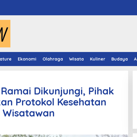
ature
Ekonomi
Olahraga
Wisata
Kuliner
Budaya
A
 Ramai Dikunjungi, Pihak
an Protokol Kesehatan
Panduan Pasang Pelapis Anti
Bocor Kolam Air Mancur
 Wisatawan