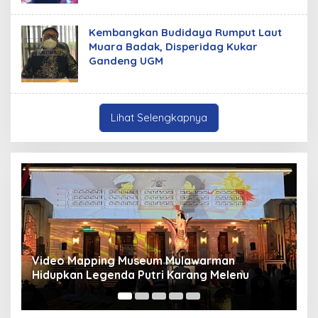
Kembangkan Budidaya Rumput Laut
Muara Badak, Disperidag Kukar
Gandeng UGM
Lihat Selengkapnya
arman
Panduan Pasang Pelapis Anti Bocor Ko
g Melenu
Mancur