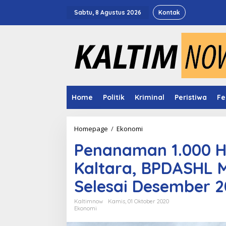
Lewati
ke
Sabtu, 8 Agustus 2026
Kontak
konten
Home
Politik
Kriminal
Peristiwa
Fe
Penanaman
Homepage
/
Ekonomi
1.000
Penanaman 1.000 H
Hektar
Mangrove
Kaltara, BPDASHL 
di
Kaltim-
Selesai Desember 
Kaltara,
BPDASHL
Mahakam
Kaltimnow
Kamis, 01 Oktober 2020
Ekonomi
Berau
Targetkan