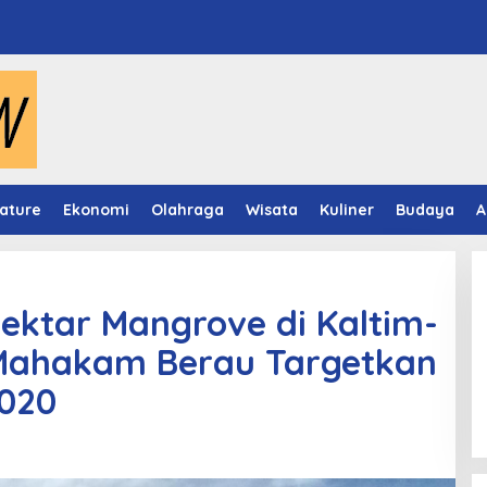
ature
Ekonomi
Olahraga
Wisata
Kuliner
Budaya
A
ektar Mangrove di Kaltim-
Mahakam Berau Targetkan
Video Mapping Museum
Mulawarman Hidupkan Legenda
2020
Putri Karang Melenu