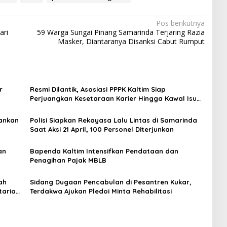
Pos berikutnya
ari
59 Warga Sungai Pinang Samarinda Terjaring Razia
Masker, Diantaranya Disanksi Cabut Rumput
r
Resmi Dilantik, Asosiasi PPPK Kaltim Siap
Perjuangkan Kesetaraan Karier Hingga Kawal Isu
Kontrak ke Pusat
kankan
Polisi Siapkan Rekayasa Lalu Lintas di Samarinda
Saat Aksi 21 April, 100 Personel Diterjunkan
an
Bapenda Kaltim Intensifkan Pendataan dan
Penagihan Pajak MBLB
ah
Sidang Dugaan Pencabulan di Pesantren Kukar,
tarian
Terdakwa Ajukan Pledoi Minta Rehabilitasi