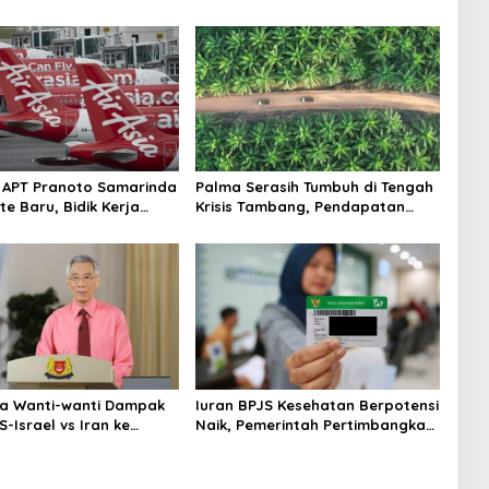
 APT Pranoto Samarinda
Palma Serasih Tumbuh di Tengah
te Baru, Bidik Kerja
Krisis Tambang, Pendapatan
gan AirAsia
Tembus Rp2,55 Triliun
a Wanti-wanti Dampak
Iuran BPJS Kesehatan Berpotensi
-Israel vs Iran ke
Naik, Pemerintah Pertimbangkan
ergi dan Ekonomi
Kemampuan Masyarakat dan
Defisit Rp20 Triliun