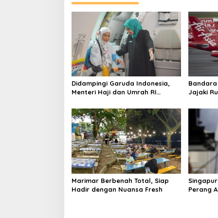
Didampingi Garuda Indonesia,
Bandara
Menteri Haji dan Umrah RI
Jajaki Ru
Pastikan Kelancaran
Sama den
Penerbangan Haji di Balikpapan
Marimar Berbenah Total, Siap
Singapur
Hadir dengan Nuansa Fresh
Perang AS
Harga En
Global