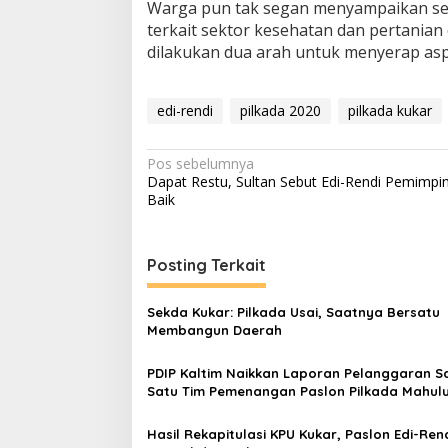
Warga pun tak segan menyampaikan sej
terkait sektor kesehatan dan pertanian 
dilakukan dua arah untuk menyerap aspi
edi-rendi
pilkada 2020
pilkada kukar
Navigasi
Pos sebelumnya
Dapat Restu, Sultan Sebut Edi-Rendi Pemimpi
pos
Baik
Posting Terkait
Sekda Kukar: Pilkada Usai, Saatnya Bersatu
Membangun Daerah
PDIP Kaltim Naikkan Laporan Pelanggaran S
Satu Tim Pemenangan Paslon Pilkada Mahul
Hasil Rekapitulasi KPU Kukar, Paslon Edi-Ren