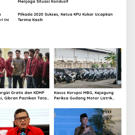
Menjaga Situasi Kondusif
n
Pilkada 2020 Sukses, Ketua KPU Kukar Ucapkan
i Ini
Terima Kasih
rgizi Gratis dan KDMP
Kasus Korupsi MBG, Kejagung
i, Gibran Pastikan Tata
Periksa Gudang Motor Listrik
perbaiki
Pengadaan BGN