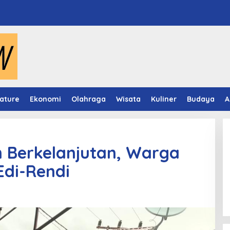
ature
Ekonomi
Olahraga
Wisata
Kuliner
Budaya
A
 Berkelanjutan, Warga
Edi-Rendi
Video Mapping Museum
Mulawarman Hidupkan Legenda
Putri Karang Melenu