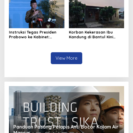
Instruksi Tegas Presiden
Korban Kekerasan Ibu
Prabowo ke Kabinet:
Kandung di Bantul Kini
Hentikan Praktik Korupsi
Aman di Gunungkidul,
Begini Kondisinya
View More
ir
Bagaimana Transisi Energi Mengubah Industri
S
Transportasi?
M