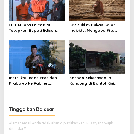
OTT Muara Enim: KPK
Krisis Iklim Bukan Salah
Tetapkan Bupati Edison
Individu: Mengapa Kita
Tersangka Kasus Suap dan
Harus Melawan Narasi
Gratifikasi
“Tanggung Jawab
Pribadi”?
Instruksi Tegas Presiden
Korban Kekerasan Ibu
Prabowo ke Kabinet:
Kandung di Bantul Kini
Hentikan Praktik Korupsi
Aman di Gunungkidul,
Begini Kondisinya
Tinggalkan Balasan
Alamat email Anda tidak akan dipublikasikan.
Ruas yang wajib
ditandai
*