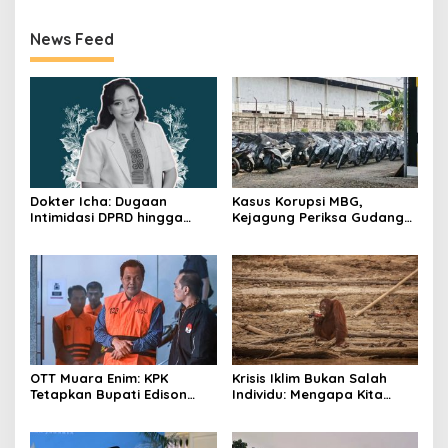
News Feed
Dokter Icha: Dugaan
Kasus Korupsi MBG,
Intimidasi DPRD hingga
Kejagung Periksa Gudang
Penyelidikan Polisi, Ini
Motor Listrik Pengadaan
Rangkaian
BGN
Perkembangannya
OTT Muara Enim: KPK
Krisis Iklim Bukan Salah
Tetapkan Bupati Edison
Individu: Mengapa Kita
Tersangka Kasus Suap dan
Harus Melawan Narasi
Gratifikasi
“Tanggung Jawab
Pribadi”?