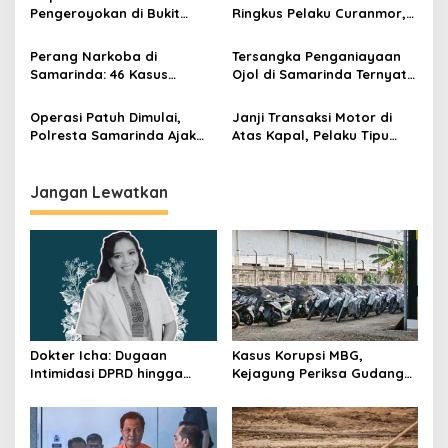
Baru
Pengeroyokan di Bukit
Ringkus Pelaku Curanmor,
Pinang Ditangkap Polresta
Motor Raib Saat Pemilik
Samarinda
Belanja di Minimarket
Perang Narkoba di
Tersangka Penganiayaan
Samarinda: 46 Kasus
Ojol di Samarinda Ternyata
Terungkap, 66 Pelaku
ASN
Dibekuk
Operasi Patuh Dimulai,
Janji Transaksi Motor di
Polresta Samarinda Ajak
Atas Kapal, Pelaku Tipu
Masyarakat Bangun
Korban dan Kabur
Budaya Tertib Berlalu
Lintas
Jangan Lewatkan
Dokter Icha: Dugaan
Kasus Korupsi MBG,
Intimidasi DPRD hingga
Kejagung Periksa Gudang
Penyelidikan Polisi, Ini
Motor Listrik Pengadaan
Rangkaian
BGN
Perkembangannya