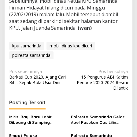
Sebelumnya, mobil dinas Ketua KPU Samarinda
Firman Hidayat hilang dicuri pada Minggu
(22/02/2019) malam lalu. Mobil tersebut diambil
saat sedang di parkir di sekitar halaman kantor
KPU, Jalan Juanda Samarinda.
(wan)
kpu samarinda
mobil dinas kpu dicuri
polresta samarinda
Navigasi
Pos sebelumnya
Pos berikutnya
Barkati Cup 2020, Ajang Cari
15 Pengurus ABI Kaltim
pos
Bibit Sepak Bola Usia Dini
Periode 2020-2024 Resmi
Dilantik
Posting Terkait
Miris! Bayi Baru Lahir
Polresta Samarinda Gelar
Dibuang di Samping
Apel Pasukan Ops Lilin
Rumah, Wanita 18 Tahun
Mahakam 2025, Siap
Diamankan Polisi
Amankan Natal dan Tahun
Empat Pelaku
Polresta Samarinda