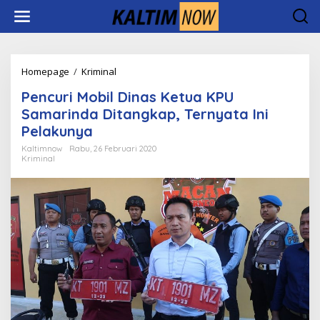
Lewati
ke
konten
Pencuri
Homepage
/
Kriminal
Mobil
Pencuri Mobil Dinas Ketua KPU
Dinas
Ketua
Samarinda Ditangkap, Ternyata Ini
KPU
Pelakunya
Samarinda
Ditangkap,
Kaltimnow
Rabu, 26 Februari 2020
Kriminal
Ternyata
Ini
Pelakunya