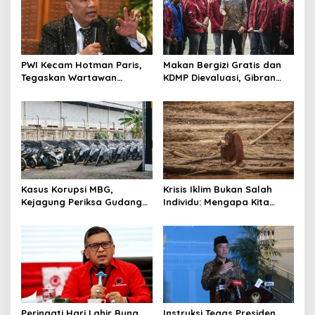
PWI Kecam Hotman Paris,
Makan Bergizi Gratis dan
Tegaskan Wartawan
KDMP Dievaluasi, Gibran
Dilindungi UU Pers
Pastikan Tata Kelola
Diperbaiki
Kasus Korupsi MBG,
Krisis Iklim Bukan Salah
Kejagung Periksa Gudang
Individu: Mengapa Kita
Motor Listrik Pengadaan
Harus Melawan Narasi
BGN
“Tanggung Jawab
Pribadi”?
Peringati Hari Lahir Bung
Instruksi Tegas Presiden