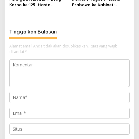
Karno ke-125, Hasto
Prabowo ke Kabinet:
Kristiyanto Serukan
Hentikan Praktik Korupsi
Semangat Pembebasan
Tinggalkan Balasan
Alamat email Anda tidak akan dipublikasikan.
Ruas yang wajib
ditandai
*