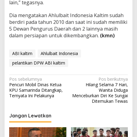
lain,” tegasnya.
Dia mengatakan Ahlulbait Indonesia Kaltim sudah
berdiri pada tahun 2010 dan saat ini sudah memiliki
5 Dewan Pengurus Daerah dan 2 lainnya masih
dalam persiapan untuk dikembangkan.
(kmn)
ABI kaltim
Ahlulbait Indonesia
pelantikan DPW ABI kaltim
Navigasi
Pos sebelumnya
Pos berikutnya
Pencuri Mobil Dinas Ketua
Hilang Selama 7 Hari,
pos
KPU Samarinda Ditangkap,
Wanita Diduga
Ternyata Ini Pelakunya
Menceburkan Diri Ke Sungai
Ditemukan Tewas
Jangan Lewatkan