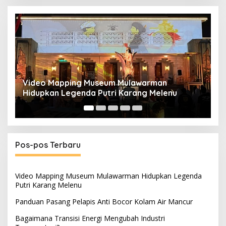
Panduan Pasang Pelapis Anti Bocor Kolam Air
B
Mancur
T
Pos-pos Terbaru
Video Mapping Museum Mulawarman Hidupkan Legenda
Putri Karang Melenu
Panduan Pasang Pelapis Anti Bocor Kolam Air Mancur
Bagaimana Transisi Energi Mengubah Industri