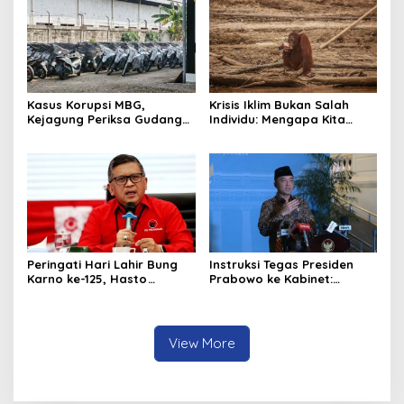
Kasus Korupsi MBG,
Krisis Iklim Bukan Salah
Kejagung Periksa Gudang
Individu: Mengapa Kita
Motor Listrik Pengadaan
Harus Melawan Narasi
BGN
“Tanggung Jawab
Pribadi”?
Peringati Hari Lahir Bung
Instruksi Tegas Presiden
Karno ke-125, Hasto
Prabowo ke Kabinet:
Kristiyanto Serukan
Hentikan Praktik Korupsi
Semangat Pembebasan
View More