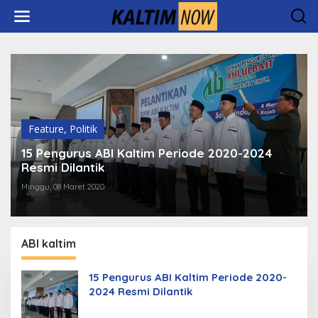
Lewati
ke
konten
Feature
,
Politik
15 Pengurus ABI Kaltim Periode 2020-2024
Resmi Dilantik
Minggu, 08 Maret 2020
ABI kaltim
15 Pengurus ABI Kaltim Periode 2020-
2024 Resmi Dilantik