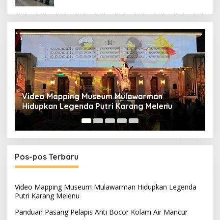
Video Mapping Museum Mulawarman
P
Hidupkan Legenda Putri Karang Melenu
M
Pos-pos Terbaru
Video Mapping Museum Mulawarman Hidupkan Legenda
Putri Karang Melenu
Panduan Pasang Pelapis Anti Bocor Kolam Air Mancur