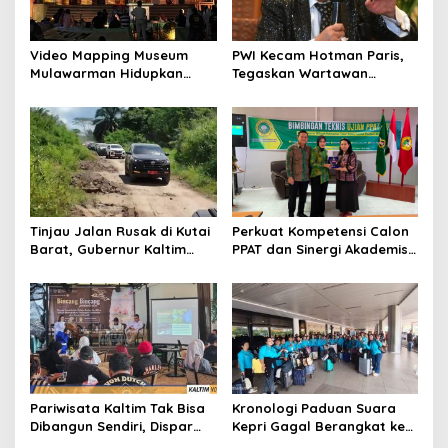
Video Mapping Museum
PWI Kecam Hotman Paris,
Mulawarman Hidupkan
Tegaskan Wartawan
Legenda Putri Karang
Dilindungi UU Pers
Melenu
Tinjau Jalan Rusak di Kutai
Perkuat Kompetensi Calon
Barat, Gubernur Kaltim
PPAT dan Sinergi Akademis,
Pastikan Bangun Akses 30
Pengwil Kaltim IPPAT Gelar
Kilometer
Bimtek Ujian PPAT 2026
Pariwisata Kaltim Tak Bisa
Kronologi Paduan Suara
Dibangun Sendiri, Dispar
Kepri Gagal Berangkat ke
Ajak Semua Pihak
Pesparawi Nasional