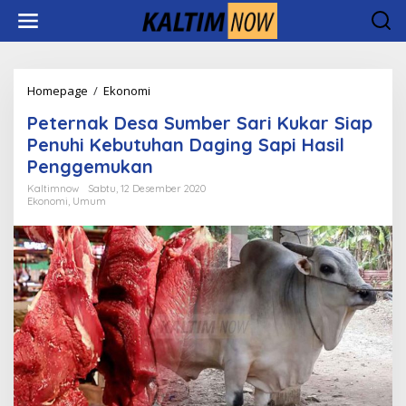
Lewati
ke
konten
Peternak
Homepage
/
Ekonomi
Desa
Peternak Desa Sumber Sari Kukar Siap
Sumber
Sari
Penuhi Kebutuhan Daging Sapi Hasil
Kukar
Penggemukan
Siap
Penuhi
Kaltimnow
Sabtu, 12 Desember 2020
Ekonomi
,
Umum
Kebutuhan
Daging
Sapi
Hasil
Penggemukan