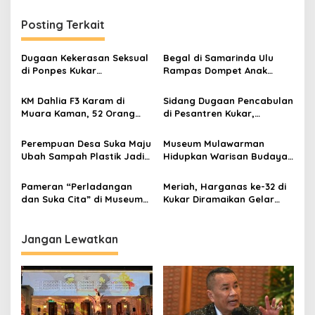
Posting Terkait
Dugaan Kekerasan Seksual
Begal di Samarinda Ulu
di Ponpes Kukar
Rampas Dompet Anak
Mengemuka, 11 Mantan
Perempuan, Pelaku
Santriwati Mengaku Jadi
Ditangkap di Samboja
KM Dahlia F3 Karam di
Sidang Dugaan Pencabulan
Korban
Muara Kaman, 52 Orang
di Pesantren Kukar,
Berhasil Selamat
Terdakwa Ajukan Pledoi
Minta Rehabilitasi
Perempuan Desa Suka Maju
Museum Mulawarman
Ubah Sampah Plastik Jadi
Hidupkan Warisan Budaya
Sumber Ekonomi Pasca
Lewat Lomba Olahraga
Tambang
Tradisional
Pameran “Perladangan
Meriah, Harganas ke-32 di
dan Suka Cita” di Museum
Kukar Diramaikan Gelar
Mulawarman: Menggali
Dagang UPPKA
Kearifan Lokal Lewat
Budaya dan Permainan
Jangan Lewatkan
Tradisional