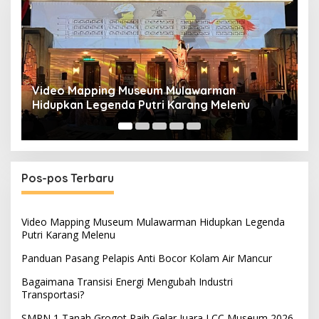
Panduan Pasang Pelapis Anti Bocor Kolam Air
B
Mancur
T
Pos-pos Terbaru
Video Mapping Museum Mulawarman Hidupkan Legenda
Putri Karang Melenu
Panduan Pasang Pelapis Anti Bocor Kolam Air Mancur
Bagaimana Transisi Energi Mengubah Industri
Transportasi?
SMPN 1 Tanah Grogot Raih Gelar Juara LCC Museum 2026