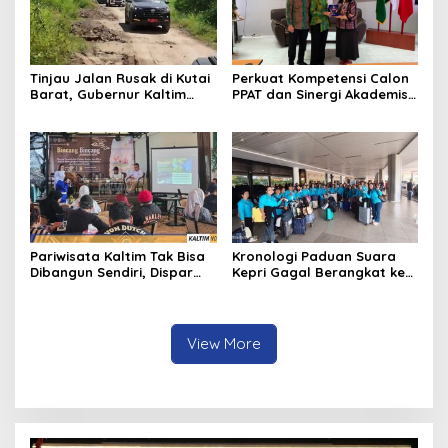
Tinjau Jalan Rusak di Kutai
Perkuat Kompetensi Calon
Barat, Gubernur Kaltim
PPAT dan Sinergi Akademis,
Pastikan Bangun Akses 30
Pengwil Kaltim IPPAT Gelar
Kilometer
Bimtek Ujian PPAT 2026
Pariwisata Kaltim Tak Bisa
Kronologi Paduan Suara
Dibangun Sendiri, Dispar
Kepri Gagal Berangkat ke
Ajak Semua Pihak
Pesparawi Nasional
Berkolaborasi
View More