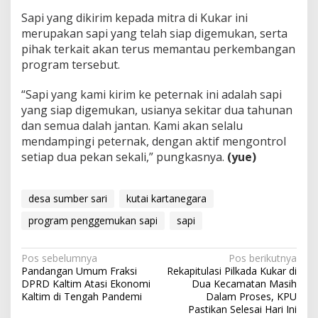
Sapi yang dikirim kepada mitra di Kukar ini
merupakan sapi yang telah siap digemukan, serta
pihak terkait akan terus memantau perkembangan
program tersebut.
“Sapi yang kami kirim ke peternak ini adalah sapi
yang siap digemukan, usianya sekitar dua tahunan
dan semua dalah jantan. Kami akan selalu
mendampingi peternak, dengan aktif mengontrol
setiap dua pekan sekali,” pungkasnya.
(yue)
desa sumber sari
kutai kartanegara
program penggemukan sapi
sapi
Navigasi
Pos sebelumnya
Pos berikutnya
Pandangan Umum Fraksi
Rekapitulasi Pilkada Kukar di
pos
DPRD Kaltim Atasi Ekonomi
Dua Kecamatan Masih
Kaltim di Tengah Pandemi
Dalam Proses, KPU
Pastikan Selesai Hari Ini