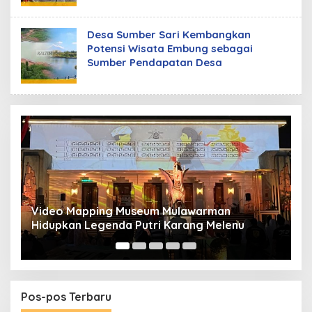
Desa Sumber Sari Kembangkan
Potensi Wisata Embung sebagai
Sumber Pendapatan Desa
Video Mapping Museum Mulawarman
P
Hidupkan Legenda Putri Karang Melenu
M
Pos-pos Terbaru