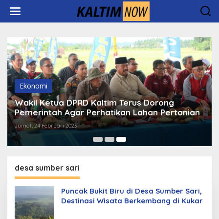
Lewati
ke
konten
Ekonomi
Wakil Ketua DPRD Kaltim Terus Dorong
Pemerintah Agar Perhatikan Lahan Pertanian
Jumat, 24 Februari 2023
desa sumber sari
Puncak Bukit Biru di Desa Sumber Sari,
Destinasi Wisata Berkembang di Kukar