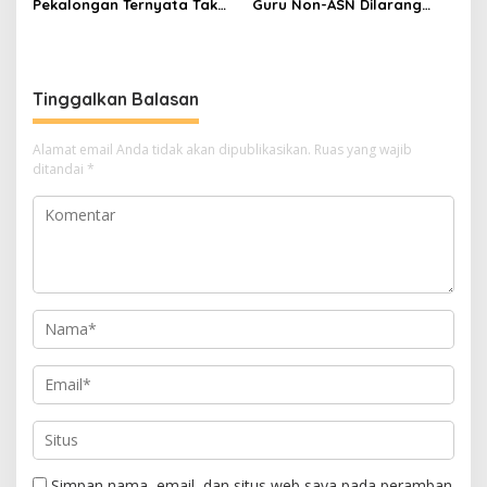
Pekalongan Ternyata Tak
Guru Non-ASN Dilarang
Berizin, Pengasuh Jadi
Mengajar Mulai 2027
Tersangka Pelecehan 6
Santriwati
Tinggalkan Balasan
Alamat email Anda tidak akan dipublikasikan.
Ruas yang wajib
ditandai
*
Simpan nama, email, dan situs web saya pada peramban