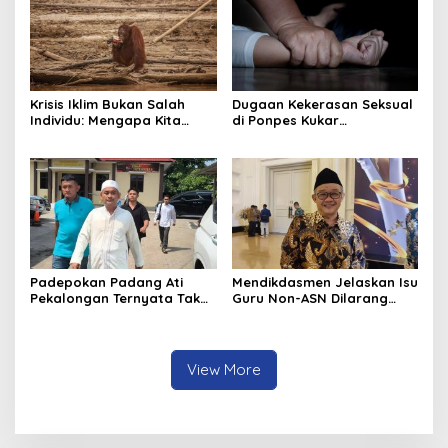
Krisis Iklim Bukan Salah
Dugaan Kekerasan Seksual
Individu: Mengapa Kita
di Ponpes Kukar
Harus Melawan Narasi
Mengemuka, 11 Mantan
“Tanggung Jawab
Santriwati Mengaku Jadi
Pribadi”?
Korban
Padepokan Padang Ati
Mendikdasmen Jelaskan Isu
Pekalongan Ternyata Tak
Guru Non-ASN Dilarang
Berizin, Pengasuh Jadi
Mengajar Mulai 2027
Tersangka Pelecehan 6
Santriwati
View More