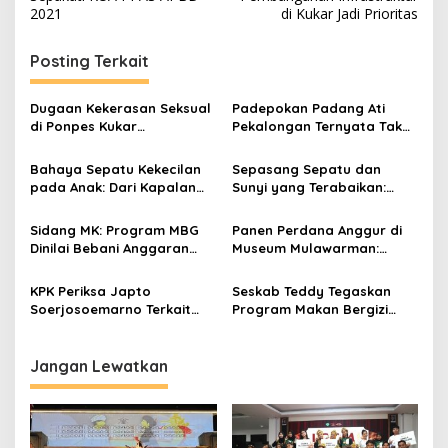
2021
di Kukar Jadi Prioritas
Posting Terkait
Dugaan Kekerasan Seksual
Padepokan Padang Ati
di Ponpes Kukar
Pekalongan Ternyata Tak
Mengemuka, 11 Mantan
Berizin, Pengasuh Jadi
Santriwati Mengaku Jadi
Tersangka Pelecehan 6
Bahaya Sepatu Kekecilan
Sepasang Sepatu dan
Korban
Santriwati
pada Anak: Dari Kapalan
Sunyi yang Terabaikan:
hingga Kelainan Bentuk
Kisah Mandala dan Celah
Kaki
dalam Sistem yang Terlalu
Sidang MK: Program MBG
Panen Perdana Anggur di
Lama Dibiarkan
Dinilai Bebani Anggaran
Museum Mulawarman:
Pendidikan 20 Persen
Wahana Edukasi Hijau dan
Potensi Pendapatan
KPK Periksa Japto
Seskab Teddy Tegaskan
Daerah Baru
Soerjosoemarno Terkait
Program Makan Bergizi
Kasus Gratifikasi Rita
Gratis Tak Pangkas
Widyasari di Kutai
Anggaran Pendidikan
Kartanegara
Jangan Lewatkan