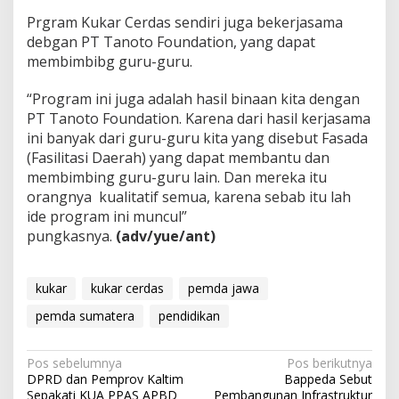
Prgram Kukar Cerdas sendiri juga bekerjasama
debgan PT Tanoto Foundation, yang dapat
membimbibg guru-guru.
“Program ini juga adalah hasil binaan kita dengan
PT Tanoto Foundation. Karena dari hasil kerjasama
ini banyak dari guru-guru kita yang disebut Fasada
(Fasilitasi Daerah) yang dapat membantu dan
membimbing guru-guru lain. Dan mereka itu
orangnya
kualitatif semua, karena sebab itu lah
ide program ini muncul”
pungkasnya.
(adv/yue/ant)
kukar
kukar cerdas
pemda jawa
pemda sumatera
pendidikan
Navigasi
Pos sebelumnya
Pos berikutnya
DPRD dan Pemprov Kaltim
Bappeda Sebut
pos
Sepakati KUA PPAS APBD
Pembangunan Infrastruktur