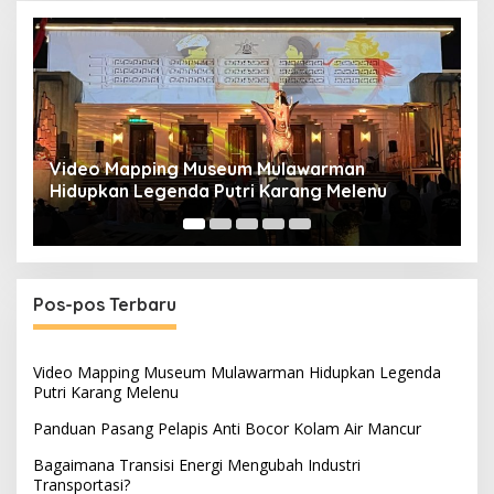
Panduan Pasang Pelapis Anti Bocor Kolam Air
B
Mancur
T
Pos-pos Terbaru
Video Mapping Museum Mulawarman Hidupkan Legenda
Putri Karang Melenu
Panduan Pasang Pelapis Anti Bocor Kolam Air Mancur
Bagaimana Transisi Energi Mengubah Industri
Transportasi?