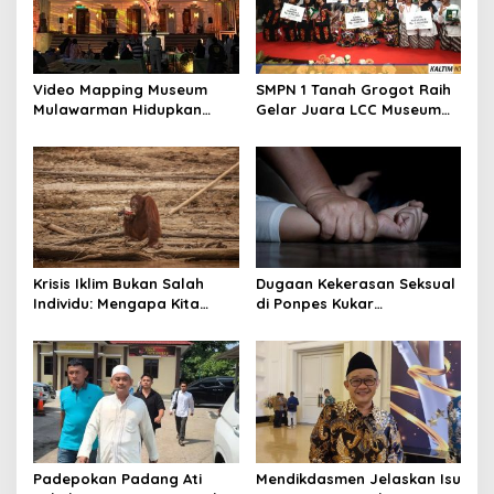
Video Mapping Museum
SMPN 1 Tanah Grogot Raih
Mulawarman Hidupkan
Gelar Juara LCC Museum
Legenda Putri Karang
2026 Se-Kaltim
Melenu
Krisis Iklim Bukan Salah
Dugaan Kekerasan Seksual
Individu: Mengapa Kita
di Ponpes Kukar
Harus Melawan Narasi
Mengemuka, 11 Mantan
“Tanggung Jawab
Santriwati Mengaku Jadi
Pribadi”?
Korban
Padepokan Padang Ati
Mendikdasmen Jelaskan Isu