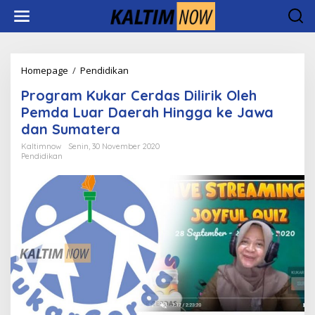
Lewati
ke
konten
Program
Homepage
/
Pendidikan
Kukar
Program Kukar Cerdas Dilirik Oleh
Cerdas
Dilirik
Pemda Luar Daerah Hingga ke Jawa
Oleh
dan Sumatera
Pemda
Luar
Kaltimnow
Senin, 30 November 2020
Pendidikan
Daerah
Hingga
ke
Jawa
dan
Sumatera