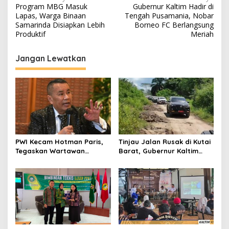
Program MBG Masuk
Gubernur Kaltim Hadir di
pos
Lapas, Warga Binaan
Tengah Pusamania, Nobar
Samarinda Disiapkan Lebih
Borneo FC Berlangsung
Produktif
Meriah
Jangan Lewatkan
PWI Kecam Hotman Paris,
Tinjau Jalan Rusak di Kutai
Tegaskan Wartawan
Barat, Gubernur Kaltim
Dilindungi UU Pers
Pastikan Bangun Akses 30
Kilometer