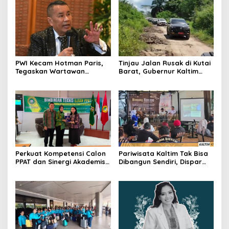
PWI Kecam Hotman Paris,
Tinjau Jalan Rusak di Kutai
Tegaskan Wartawan
Barat, Gubernur Kaltim
Dilindungi UU Pers
Pastikan Bangun Akses 30
Kilometer
Perkuat Kompetensi Calon
Pariwisata Kaltim Tak Bisa
PPAT dan Sinergi Akademis,
Dibangun Sendiri, Dispar
Pengwil Kaltim IPPAT Gelar
Ajak Semua Pihak
Bimtek Ujian PPAT 2026
Berkolaborasi