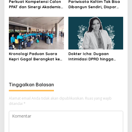
Perkuat Kompetensi Calon
Pariwisata Kaltim Tak Bisa
PPAT dan Sinergi Akademis,
Dibangun Sendiri, Dispar
Pengwil Kaltim IPPAT Gelar
Ajak Semua Pihak
Bimtek Ujian PPAT 2026
Berkolaborasi
Kronologi Paduan Suara
Dokter Icha: Dugaan
Kepri Gagal Berangkat ke
Intimidasi DPRD hingga
Pesparawi Nasional
Penyelidikan Polisi, Ini
Rangkaian
Perkembangannya
Tinggalkan Balasan
Alamat email Anda tidak akan dipublikasikan.
Ruas yang wajib
ditandai
*