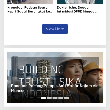
Kronologi Paduan Suara
Dokter Icha: Dugaan
Kepri Gagal Berangkat ke
Intimidasi DPRD hingga
Pesparawi Nasional
Penyelidikan Polisi, Ini
Rangkaian
Perkembangannya
View More
ir
Bagaimana Transisi Energi Mengubah Industri
S
Transportasi?
M