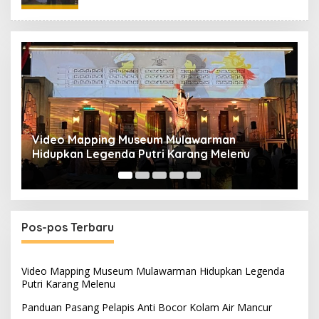
Video Mapping Museum Mulawarman
P
Hidupkan Legenda Putri Karang Melenu
M
Pos-pos Terbaru
Video Mapping Museum Mulawarman Hidupkan Legenda
Putri Karang Melenu
Panduan Pasang Pelapis Anti Bocor Kolam Air Mancur