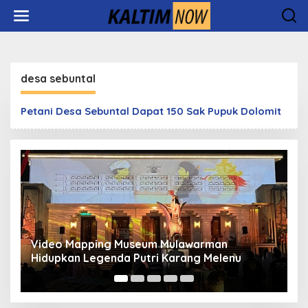
Lewati
ke
konten
desa sebuntal
Petani Desa Sebuntal Dapat 150 Sak Pupuk Dolomit
Video Mapping Museum Mulawarman
P
Hidupkan Legenda Putri Karang Melenu
M