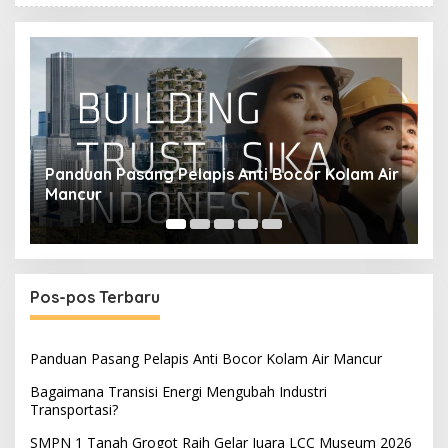
Panduan Pasang Pelapis Anti Bocor Kolam Air
B
Mancur
T
Pos-pos Terbaru
Panduan Pasang Pelapis Anti Bocor Kolam Air Mancur
Bagaimana Transisi Energi Mengubah Industri
Transportasi?
SMPN 1 Tanah Grogot Raih Gelar Juara LCC Museum 2026