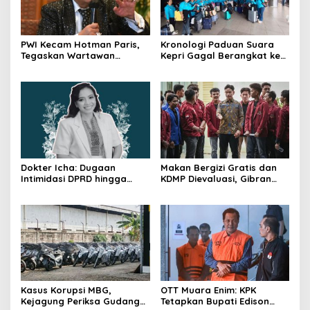
PWI Kecam Hotman Paris,
Kronologi Paduan Suara
Tegaskan Wartawan
Kepri Gagal Berangkat ke
Dilindungi UU Pers
Pesparawi Nasional
Dokter Icha: Dugaan
Makan Bergizi Gratis dan
Intimidasi DPRD hingga
KDMP Dievaluasi, Gibran
Penyelidikan Polisi, Ini
Pastikan Tata Kelola
Rangkaian
Diperbaiki
Perkembangannya
Kasus Korupsi MBG,
OTT Muara Enim: KPK
Kejagung Periksa Gudang
Tetapkan Bupati Edison