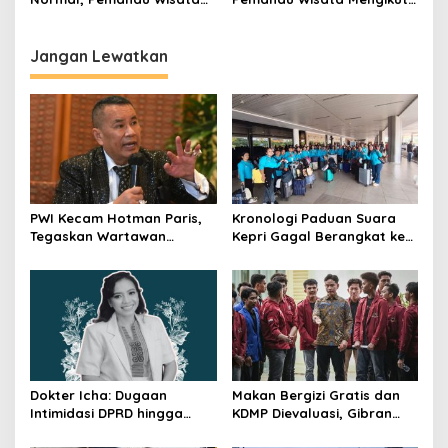
Berau Latihan Selam
Pelatihan Diving di Pulau
Kaniungan yang Digelar
Dispar Kaltim
Jangan Lewatkan
PWI Kecam Hotman Paris,
Kronologi Paduan Suara
Tegaskan Wartawan
Kepri Gagal Berangkat ke
Dilindungi UU Pers
Pesparawi Nasional
Dokter Icha: Dugaan
Makan Bergizi Gratis dan
Intimidasi DPRD hingga
KDMP Dievaluasi, Gibran
Penyelidikan Polisi, Ini
Pastikan Tata Kelola