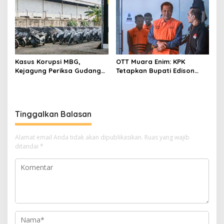
Rangkaian
Diperbaiki
Perkembangannya
Kasus Korupsi MBG,
OTT Muara Enim: KPK
Kejagung Periksa Gudang
Tetapkan Bupati Edison
Motor Listrik Pengadaan
Tersangka Kasus Suap dan
BGN
Gratifikasi
Tinggalkan Balasan
Alamat email Anda tidak akan dipublikasikan.
Ruas yang wajib
ditandai
*