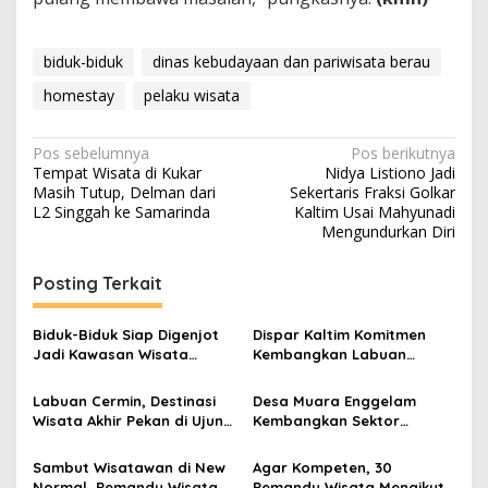
biduk-biduk
dinas kebudayaan dan pariwisata berau
homestay
pelaku wisata
Navigasi
Pos sebelumnya
Pos berikutnya
Tempat Wisata di Kukar
Nidya Listiono Jadi
pos
Masih Tutup, Delman dari
Sekertaris Fraksi Golkar
L2 Singgah ke Samarinda
Kaltim Usai Mahyunadi
Mengundurkan Diri
Posting Terkait
Biduk-Biduk Siap Digenjot
Dispar Kaltim Komitmen
Jadi Kawasan Wisata
Kembangkan Labuan
Strategis Berau
Cermin Jadi Destinasi
Wisata Berkelanjutan
Labuan Cermin, Destinasi
Desa Muara Enggelam
Wisata Akhir Pekan di Ujung
Kembangkan Sektor
Timur Kalimantan
Pariwisata dengan Konsep
Homestay dan Penginapan
Sambut Wisatawan di New
Agar Kompeten, 30
Terapung
Normal, Pemandu Wisata
Pemandu Wisata Mengikuti