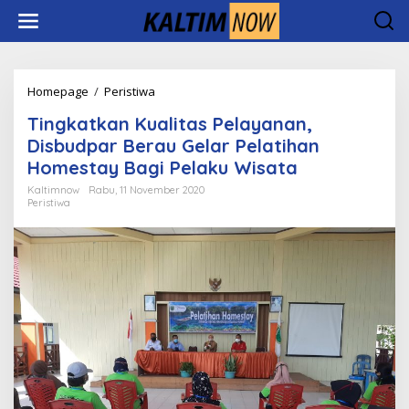
Lewati
ke
konten
Tingkatkan
Homepage
/
Peristiwa
Kualitas
Tingkatkan Kualitas Pelayanan,
Pelayanan,
Disbudpar
Disbudpar Berau Gelar Pelatihan
Berau
Homestay Bagi Pelaku Wisata
Gelar
Pelatihan
Kaltimnow
Rabu, 11 November 2020
Peristiwa
Homestay
Bagi
Pelaku
Wisata