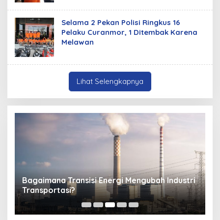
Selama 2 Pekan Polisi Ringkus 16
Pelaku Curanmor, 1 Ditembak Karena
Melawan
Lihat Selengkapnya
ir
Bagaimana Transisi Energi Mengubah Industri
S
Transportasi?
M