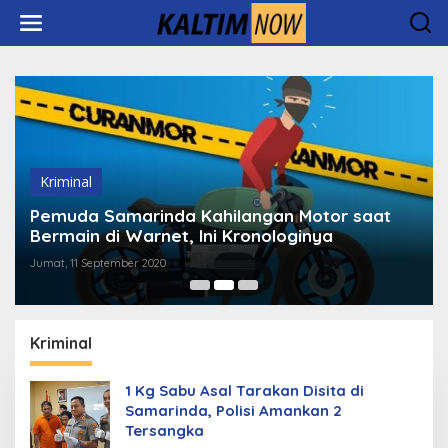
Lewati
ke
konten
Kriminal
Pemuda Samarinda Kahilangan Motor saat
Bermain di Warnet, Ini Kronologinya
Jumat, 11 September 2020
Kriminal
1 Kg Sabu Asal Tarakan Disita di
Samarinda, Polisi Amankan 2
Tersangka