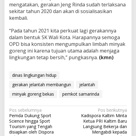
mengatakan, gerakan Jeng Rinda sudah terlaksana
sekitar tahun 2020 dan akan di sosialisasikan
kembali.
“Pada tahun 2021 kita perkuat lagi gerakannya
dalam bentuk SK Wali Kota. Harapannya semoga
OPD bisa konsisten mengumpulkan limbah minyak
goreng ini karena tujuan utama adalah menjaga
lingkungan tetap bersih,” pungkasnya.
(kmn)
dinas lingkungan hidup
gerakan jelantah membangun
jelantah
minyak goreng bekas
pemkot samarinda
Navigasi
Pos sebelumnya
Pos berikutnya
Pemda Dukung Sport
Kadispora Kaltim Minta
pos
Science hingga Sport
Ketua PRI Kaltim Baru
Tourism yang Tengah
Langsung Bekerja dan
disiapkan oleh Dispora
Mengabdi kepada