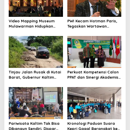
Video Mapping Museum
PWI Kecam Hotman Paris,
Mulawarman Hidupkan
Tegaskan Wartawan
Legenda Putri Karang
Dilindungi UU Pers
Melenu
Tinjau Jalan Rusak di Kutai
Perkuat Kompetensi Calon
Barat, Gubernur Kaltim
PPAT dan Sinergi Akademis,
Pastikan Bangun Akses 30
Pengwil Kaltim IPPAT Gelar
Kilometer
Bimtek Ujian PPAT 2026
Pariwisata Kaltim Tak Bisa
Kronologi Paduan Suara
Dibangun Sendiri, Dispar
Kepri Gagal Berangkat ke