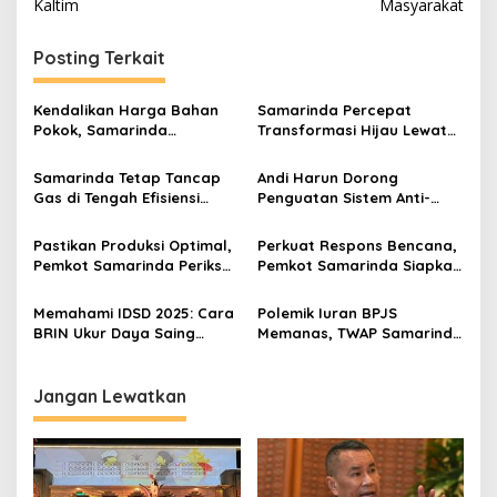
Kaltim
Masyarakat
Posting Terkait
Kendalikan Harga Bahan
Samarinda Percepat
Pokok, Samarinda
Transformasi Hijau Lewat
Optimalkan Toko Inflasi di
Kendaraan Listrik dan Tata
Pasar Tradisional
Sampah
Samarinda Tetap Tancap
Andi Harun Dorong
Gas di Tengah Efisiensi
Penguatan Sistem Anti-
Anggaran, Andi Harun
Korupsi di Internal Pemkot
Usung Creative Financing
Samarinda
Pastikan Produksi Optimal,
Perkuat Respons Bencana,
Pemkot Samarinda Periksa
Pemkot Samarinda Siapkan
Kualitas Air dan Ikan di Gio
Dukungan untuk Relawan
Farm
Memahami IDSD 2025: Cara
Polemik Iuran BPJS
BRIN Ukur Daya Saing
Memanas, TWAP Samarinda
Daerah Tanpa Survei
Desak Forum Bersama Se-
Lapangan
Kaltim
Jangan Lewatkan