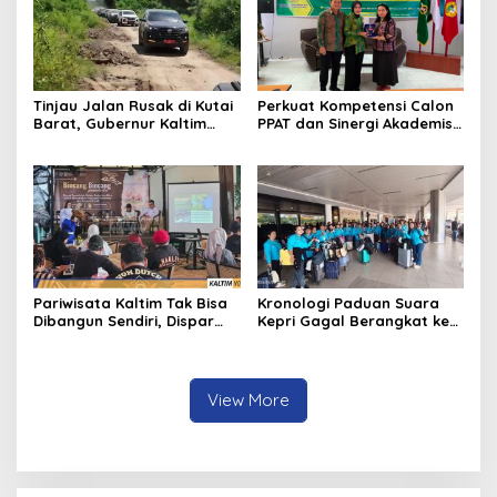
Tinjau Jalan Rusak di Kutai
Perkuat Kompetensi Calon
Barat, Gubernur Kaltim
PPAT dan Sinergi Akademis,
Pastikan Bangun Akses 30
Pengwil Kaltim IPPAT Gelar
Kilometer
Bimtek Ujian PPAT 2026
Pariwisata Kaltim Tak Bisa
Kronologi Paduan Suara
Dibangun Sendiri, Dispar
Kepri Gagal Berangkat ke
Ajak Semua Pihak
Pesparawi Nasional
Berkolaborasi
View More