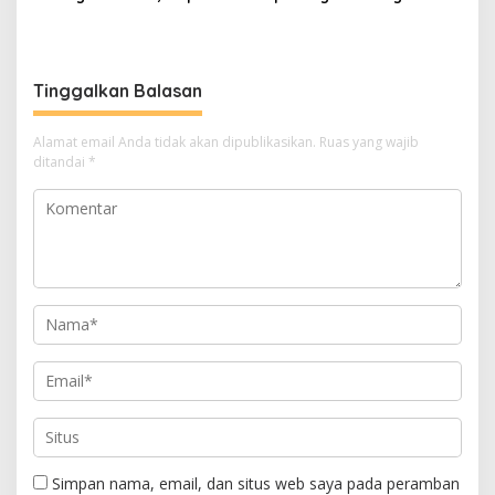
Ajak Semua Pihak
Pesparawi Nasional
Berkolaborasi
Tinggalkan Balasan
Alamat email Anda tidak akan dipublikasikan.
Ruas yang wajib
ditandai
*
Simpan nama, email, dan situs web saya pada peramban