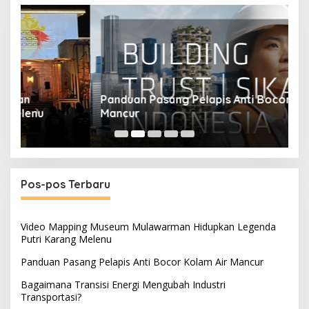
Panduan Pasang Pelapis Anti Bocor Kolam Air
B
Mancur
T
Pos-pos Terbaru
Video Mapping Museum Mulawarman Hidupkan Legenda
Putri Karang Melenu
Panduan Pasang Pelapis Anti Bocor Kolam Air Mancur
Bagaimana Transisi Energi Mengubah Industri
Transportasi?