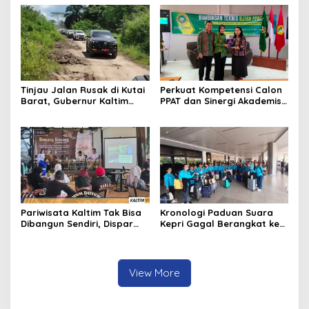
Melenu
Tinjau Jalan Rusak di Kutai
Perkuat Kompetensi Calon
Barat, Gubernur Kaltim
PPAT dan Sinergi Akademis,
Pastikan Bangun Akses 30
Pengwil Kaltim IPPAT Gelar
Kilometer
Bimtek Ujian PPAT 2026
Pariwisata Kaltim Tak Bisa
Kronologi Paduan Suara
Dibangun Sendiri, Dispar
Kepri Gagal Berangkat ke
Ajak Semua Pihak
Pesparawi Nasional
Berkolaborasi
View More