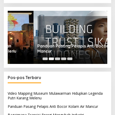
Panduan Pasang Pelapis Anti Bocor Kolam Air
B
Mancur
T
Pos-pos Terbaru
Video Mapping Museum Mulawarman Hidupkan Legenda
Putri Karang Melenu
Panduan Pasang Pelapis Anti Bocor Kolam Air Mancur
Bagaimana Transisi Energi Mengubah Industri