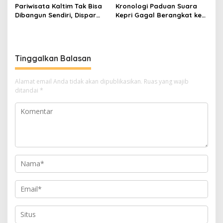
Pariwisata Kaltim Tak Bisa
Kronologi Paduan Suara
Dibangun Sendiri, Dispar
Kepri Gagal Berangkat ke
Ajak Semua Pihak
Pesparawi Nasional
Berkolaborasi
Tinggalkan Balasan
Alamat email Anda tidak akan dipublikasikan.
Ruas yang wajib
ditandai
*