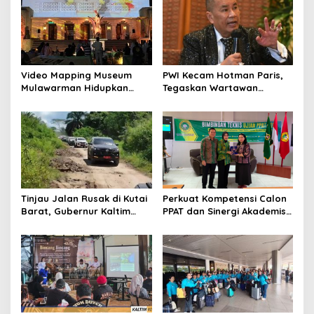
Video Mapping Museum
PWI Kecam Hotman Paris,
Mulawarman Hidupkan
Tegaskan Wartawan
Legenda Putri Karang
Dilindungi UU Pers
Melenu
Tinjau Jalan Rusak di Kutai
Perkuat Kompetensi Calon
Barat, Gubernur Kaltim
PPAT dan Sinergi Akademis,
Pastikan Bangun Akses 30
Pengwil Kaltim IPPAT Gelar
Kilometer
Bimtek Ujian PPAT 2026