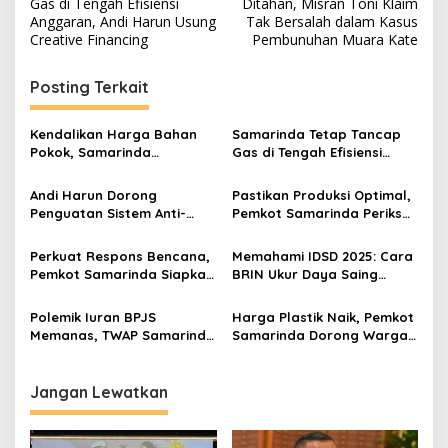
Gas di Tengah Efisiensi
Ditahan, Misran Toni Klaim
Anggaran, Andi Harun Usung
Tak Bersalah dalam Kasus
Creative Financing
Pembunuhan Muara Kate
Posting Terkait
Kendalikan Harga Bahan
Samarinda Tetap Tancap
Pokok, Samarinda
Gas di Tengah Efisiensi
Optimalkan Toko Inflasi di
Anggaran, Andi Harun
Pasar Tradisional
Usung Creative Financing
Andi Harun Dorong
Pastikan Produksi Optimal,
Penguatan Sistem Anti-
Pemkot Samarinda Periksa
Korupsi di Internal Pemkot
Kualitas Air dan Ikan di Gio
Samarinda
Farm
Perkuat Respons Bencana,
Memahami IDSD 2025: Cara
Pemkot Samarinda Siapkan
BRIN Ukur Daya Saing
Dukungan untuk Relawan
Daerah Tanpa Survei
Lapangan
Polemik Iuran BPJS
Harga Plastik Naik, Pemkot
Memanas, TWAP Samarinda
Samarinda Dorong Warga
Desak Forum Bersama Se-
Beralih ke Tas Ramah
Kaltim
Lingkungan
Jangan Lewatkan