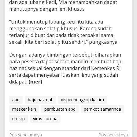
dan ada lubang kecil, Mia menambahkan dapat
menutupnya dengan lem khusus.
“Untuk menutup lubang kecil itu kita ada
menggunakan solatip khusus. Karena sudah
terlanjur dibuat daripada tidak terpakai sama
sekali, kita beri solatip itu sendiri,” pungkasnya.
Dengan adanya bimbingan tersebut, diharapkan
para peserta dapat secara mandiri membuat baju
hazmat sesuai dengan standar dari Kemenkes RI
serta dapat menyebar luaskan ilmu yang sudah
didapat.
(mer)
apd
baju hazmat
disperindagkop kaltim
masker kain
pembuatan apd
pemkot samarinda
umkm
virus corona
Navigasi
Pos sebelumnya
Pos berikutnya