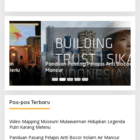
Panduan Pasang Pelapis Anti Bocor Kolam Air
B
Mancur
T
Pos-pos Terbaru
Video Mapping Museum Mulawarman Hidupkan Legenda
Putri Karang Melenu
Panduan Pasang Pelapis Anti Bocor Kolam Air Mancur