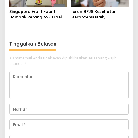
Singapura Wanti-wanti
Iuran BPJS Kesehatan
Dampak Perang AS-Israel
Berpotensi Naik,
vs Iran ke Harga Energi dan
Pemerintah Pertimbangkan
Ekonomi Global
Kemampuan Masyarakat
dan Defisit Rp20 Triliun
Tinggalkan Balasan
Alamat email Anda tidak akan dipublikasikan.
Ruas yang wajib
ditandai
*