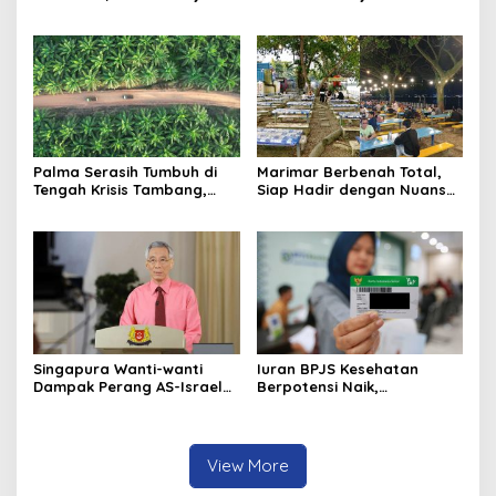
Umrah RI Pastikan
Baru, Bidik Kerja Sama
Kelancaran Penerbangan
dengan AirAsia
Haji di Balikpapan
Palma Serasih Tumbuh di
Marimar Berbenah Total,
Tengah Krisis Tambang,
Siap Hadir dengan Nuansa
Pendapatan Tembus Rp2,55
Fresh
Triliun
Singapura Wanti-wanti
Iuran BPJS Kesehatan
Dampak Perang AS-Israel
Berpotensi Naik,
vs Iran ke Harga Energi dan
Pemerintah Pertimbangkan
Ekonomi Global
Kemampuan Masyarakat
dan Defisit Rp20 Triliun
View More