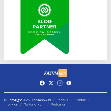
© Copyright 2026 -
kaltimnow.id
Redaksi
Kontak
Info Iklan
Tentang Kami
Padoman