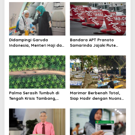
Didampingi Garuda
Bandara APT Pranoto
Indonesia, Menteri Haji dan
Samarinda Jajaki Rute
Umrah RI Pastikan
Baru, Bidik Kerja Sama
Kelancaran Penerbangan
dengan AirAsia
Haji di Balikpapan
Palma Serasih Tumbuh di
Marimar Berbenah Total,
Tengah Krisis Tambang,
Siap Hadir dengan Nuansa
Pendapatan Tembus Rp2,55
Fresh
Triliun