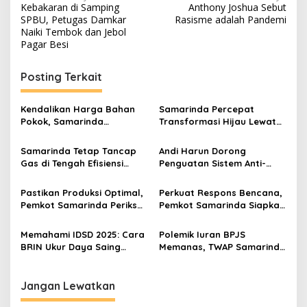
Kebakaran di Samping
Anthony Joshua Sebut
pos
SPBU, Petugas Damkar
Rasisme adalah Pandemi
Naiki Tembok dan Jebol
Pagar Besi
Posting Terkait
Kendalikan Harga Bahan
Samarinda Percepat
Pokok, Samarinda
Transformasi Hijau Lewat
Optimalkan Toko Inflasi di
Kendaraan Listrik dan Tata
Pasar Tradisional
Sampah
Samarinda Tetap Tancap
Andi Harun Dorong
Gas di Tengah Efisiensi
Penguatan Sistem Anti-
Anggaran, Andi Harun
Korupsi di Internal Pemkot
Usung Creative Financing
Samarinda
Pastikan Produksi Optimal,
Perkuat Respons Bencana,
Pemkot Samarinda Periksa
Pemkot Samarinda Siapkan
Kualitas Air dan Ikan di Gio
Dukungan untuk Relawan
Farm
Memahami IDSD 2025: Cara
Polemik Iuran BPJS
BRIN Ukur Daya Saing
Memanas, TWAP Samarinda
Daerah Tanpa Survei
Desak Forum Bersama Se-
Lapangan
Kaltim
Jangan Lewatkan