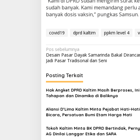
“Kami di DPRD sudah mengirim surat ke
sudah banyak. Kami memandang perlu ag
banyak dosis vaksin,” pungkas Samsun. 
covid19
dprd kaltim
ppkm level 4
v
Navigasi
Pos sebelumnya
Desain Pasar Dayak Samarinda Bakal Diranca
pos
Jadi Pasar Tradisonal dan Seni
Posting Terkait
Hak Angket DPRD Kaltim Masih Berproses, Ini
Tahapan dan Dinamika di Baliknya
Aliansi D’Lima Kaltim Minta Pejabat Hati-Hati
Bicara, Persatuan Bumi Etam Harga Mati
Tokoh Kaltim Minta BK DPRD Bertindak, Pern
AG Dinilai Langgar Etika dan SARA