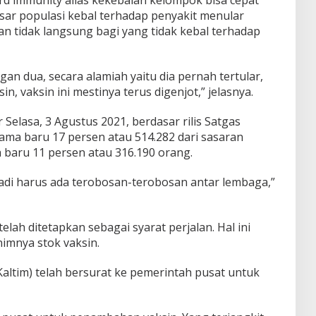
rd immunity alias kekebalan kelompok bisa cepat
besar populasi kebal terhadap penyakit menular
n tidak langsung bagi yang tidak kebal terhadap
an dua, secara alamiah yaitu dia pernah tertular,
, vaksin ini mestinya terus digenjot,” jelasnya.
r Selasa, 3 Agustus 2021, berdasar rilis Satgas
ama baru 17 persen atau 514.282 dari sasaran
 baru 11 persen atau 316.190 orang.
 Jadi harus ada terobosan-terobosan antar lembaga,”
telah ditetapkan sebagai syarat perjalan. Hal ini
imnya stok vaksin.
ltim) telah bersurat ke pemerintah pusat untuk