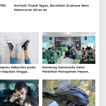
DPRD
Nurhadi Tindak Tegas, Bersihkan Drainase demi
Kelancaran Aliran Air
epatu Kekecilan pada
Kemenag Samarinda Gelar
ri Kapalan hingga
Pelatihan Manajemen Hewan
 Bentuk Kaki
Kurban dan Unggas Jelang
Iduladha