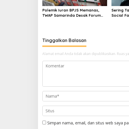
Polemik Iuran BPJS Memanas,
Sering Ta
TWAP Samarinda Desak Forum
Social F
Bersama Se-Kaltim
Tinggalkan Balasan
Alamat email Anda tidak akan dipublikasikan.
Ruas ya
Simpan nama, email, dan situs web saya pa