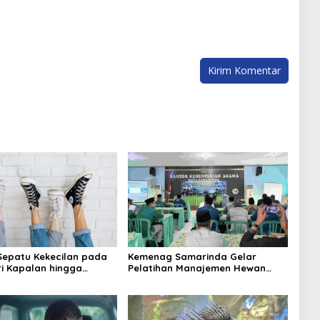
epatu Kekecilan pada
Kemenag Samarinda Gelar
ri Kapalan hingga
Pelatihan Manajemen Hewan
 Bentuk Kaki
Kurban dan Unggas Jelang
Iduladha