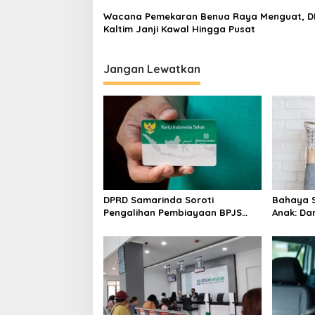
Wacana Pemekaran Benua Raya Menguat, 
Kaltim Janji Kawal Hingga Pusat
Jangan Lewatkan
DPRD Samarinda Soroti
Bahaya S
Pengalihan Pembiayaan BPJS
Anak: Da
PBI, Minta Solusi Segera
Kelainan