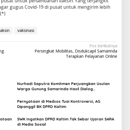
 pusat untuk penambahan vaksin. Yang terjangkit
ar gugus Covid-19 di pusat untuk mengirim lebih
(*)
aksin
vaksinasi
Pos berikutnya
ng
Persingkat Mobilitas, Disdukcapil Samarinda
Terapkan Pelayanan Online
Nurhadi Saputra Komitmen Perjuangkan Usulan
Warga Gunung Samarinda Hasil Dialog
Bersempekat
Pernyataan di Medsos Tuai Kontroversi, AG
Dipanggil BK DPRD Kaltim
yataan
SWK Ingatkan DPRD Kaltim Tak Sebar Ujaran SARA
di Media Sosial