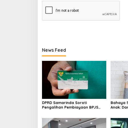
News Feed
DPRD Samarinda Soroti
Bahaya S
Pengalihan Pembiayaan BPJS
Anak: Da
PBI, Minta Solusi Segera
Kelainan