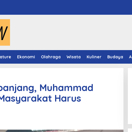
ature
Ekonomi
Olahraga
Wisata
Kuliner
Budaya
A
rpanjang, Muhammad
 Masyarakat Harus
Video Mapping Museum
Mulawarman Hidupkan Legenda
Putri Karang Melenu