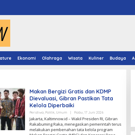
ature
Ekonomi
Olahraga
Wisata
Kuliner
Budaya
A
Makan Bergizi Gratis dan KDMP
Dievaluasi, Gibran Pastikan Tata
Video Mapping Museum
Kelola Diperbaiki
Mulawarman Hidupkan Legenda
Oleh
Peristiwa
,
Politik
,
Umum
|
Rabu, 17 Juni 2026
Putri Karang Melenu
Kaltimnow
Jakarta, Kaltimnow.id – Wakil Presiden RI, Gibran
Rakabuming Raka, menegaskan pemerintah terus
melakukan pembenahan tata kelola program