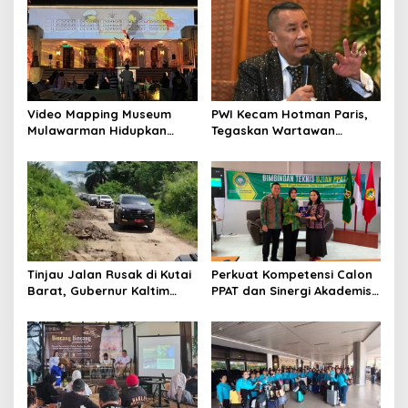
Video Mapping Museum
PWI Kecam Hotman Paris,
Mulawarman Hidupkan
Tegaskan Wartawan
Legenda Putri Karang
Dilindungi UU Pers
Melenu
Tinjau Jalan Rusak di Kutai
Perkuat Kompetensi Calon
Barat, Gubernur Kaltim
PPAT dan Sinergi Akademis,
Pastikan Bangun Akses 30
Pengwil Kaltim IPPAT Gelar
Kilometer
Bimtek Ujian PPAT 2026