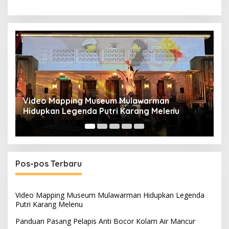
Panduan Pasang Pelapis Anti Bocor Kolam Air
B
Mancur
T
Pos-pos Terbaru
Video Mapping Museum Mulawarman Hidupkan Legenda
Putri Karang Melenu
Panduan Pasang Pelapis Anti Bocor Kolam Air Mancur