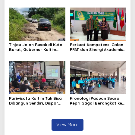
Legenda Putri Karang
Dilindungi UU Pers
Melenu
Tinjau Jalan Rusak di Kutai
Perkuat Kompetensi Calon
Barat, Gubernur Kaltim
PPAT dan Sinergi Akademis,
Pastikan Bangun Akses 30
Pengwil Kaltim IPPAT Gelar
Kilometer
Bimtek Ujian PPAT 2026
Pariwisata Kaltim Tak Bisa
Kronologi Paduan Suara
Dibangun Sendiri, Dispar
Kepri Gagal Berangkat ke
Ajak Semua Pihak
Pesparawi Nasional
Berkolaborasi
View More