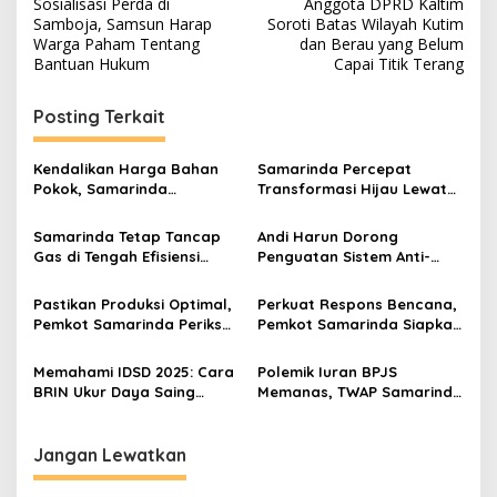
Sosialisasi Perda di
Anggota DPRD Kaltim
pos
Samboja, Samsun Harap
Soroti Batas Wilayah Kutim
Warga Paham Tentang
dan Berau yang Belum
Bantuan Hukum
Capai Titik Terang
Posting Terkait
Kendalikan Harga Bahan
Samarinda Percepat
Pokok, Samarinda
Transformasi Hijau Lewat
Optimalkan Toko Inflasi di
Kendaraan Listrik dan Tata
Pasar Tradisional
Sampah
Samarinda Tetap Tancap
Andi Harun Dorong
Gas di Tengah Efisiensi
Penguatan Sistem Anti-
Anggaran, Andi Harun
Korupsi di Internal Pemkot
Usung Creative Financing
Samarinda
Pastikan Produksi Optimal,
Perkuat Respons Bencana,
Pemkot Samarinda Periksa
Pemkot Samarinda Siapkan
Kualitas Air dan Ikan di Gio
Dukungan untuk Relawan
Farm
Memahami IDSD 2025: Cara
Polemik Iuran BPJS
BRIN Ukur Daya Saing
Memanas, TWAP Samarinda
Daerah Tanpa Survei
Desak Forum Bersama Se-
Lapangan
Kaltim
Jangan Lewatkan