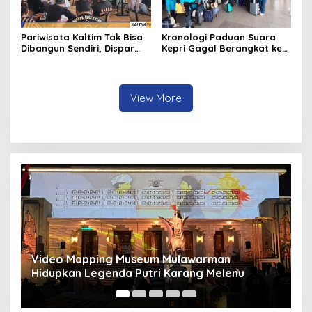
Pariwisata Kaltim Tak Bisa
Kronologi Paduan Suara
Dibangun Sendiri, Dispar
Kepri Gagal Berangkat ke
Ajak Semua Pihak
Pesparawi Nasional
Berkolaborasi
View More
Panduan Pasang Pelapis Anti Bocor Kolam Air
B
Mancur
T