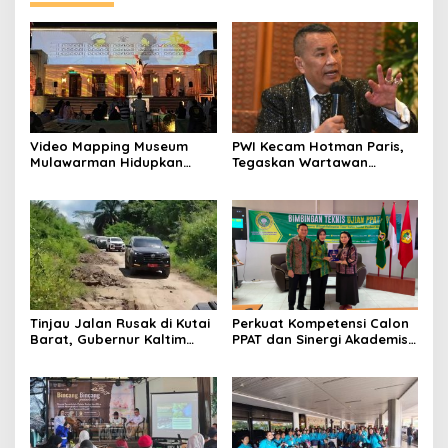
Video Mapping Museum
PWI Kecam Hotman Paris,
Mulawarman Hidupkan
Tegaskan Wartawan
Legenda Putri Karang
Dilindungi UU Pers
Melenu
Tinjau Jalan Rusak di Kutai
Perkuat Kompetensi Calon
Barat, Gubernur Kaltim
PPAT dan Sinergi Akademis,
Pastikan Bangun Akses 30
Pengwil Kaltim IPPAT Gelar
Kilometer
Bimtek Ujian PPAT 2026