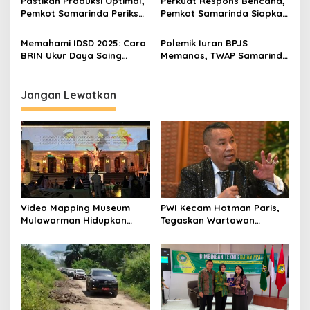
Pastikan Produksi Optimal,
Perkuat Respons Bencana,
Pemkot Samarinda Periksa
Pemkot Samarinda Siapkan
Kualitas Air dan Ikan di Gio
Dukungan untuk Relawan
Farm
Memahami IDSD 2025: Cara
Polemik Iuran BPJS
BRIN Ukur Daya Saing
Memanas, TWAP Samarinda
Daerah Tanpa Survei
Desak Forum Bersama Se-
Lapangan
Kaltim
Jangan Lewatkan
Video Mapping Museum
PWI Kecam Hotman Paris,
Mulawarman Hidupkan
Tegaskan Wartawan
Legenda Putri Karang
Dilindungi UU Pers
Melenu