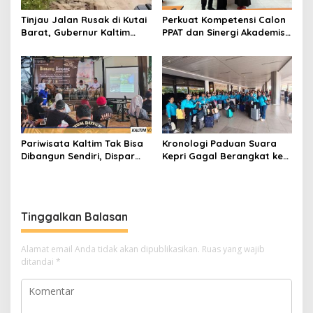
Tinjau Jalan Rusak di Kutai
Perkuat Kompetensi Calon
Barat, Gubernur Kaltim
PPAT dan Sinergi Akademis,
Pastikan Bangun Akses 30
Pengwil Kaltim IPPAT Gelar
Kilometer
Bimtek Ujian PPAT 2026
Pariwisata Kaltim Tak Bisa
Kronologi Paduan Suara
Dibangun Sendiri, Dispar
Kepri Gagal Berangkat ke
Ajak Semua Pihak
Pesparawi Nasional
Berkolaborasi
Tinggalkan Balasan
Alamat email Anda tidak akan dipublikasikan.
Ruas yang wajib
ditandai
*