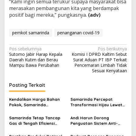
“Kami ingin semua terukur supaya masyarakat bisa
merasakan pembangunan kita yang berdampak
positif bagi mereka,” pungkasnya.
(adv)
pemkot samarinda
penanganan covid-19
Navigasi
Pos sebelumnya
Pos berikutnya
Sutomo Jabir Harap Kepala
Komisi I DPRD Kaltim Sebut
pos
Daerah Kutim dan Berau
Surat Aduan PT IBP Terkait
Mampu Bawa Perubahan
Pencemaran Limbah Tidak
Sesuai Kenyataan
Posting Terkait
Kendalikan Harga Bahan
Samarinda Percepat
Pokok, Samarinda
Transformasi Hijau Lewat
Optimalkan Toko Inflasi di
Kendaraan Listrik dan Tata
Pasar Tradisional
Sampah
Samarinda Tetap Tancap
Andi Harun Dorong
Gas di Tengah Efisiensi
Penguatan Sistem Anti-
Anggaran, Andi Harun
Korupsi di Internal Pemkot
Usung Creative Financing
Samarinda