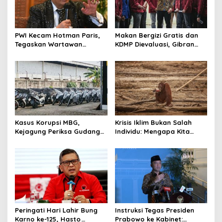
PWI Kecam Hotman Paris,
Makan Bergizi Gratis dan
Tegaskan Wartawan
KDMP Dievaluasi, Gibran
Dilindungi UU Pers
Pastikan Tata Kelola
Diperbaiki
Kasus Korupsi MBG,
Krisis Iklim Bukan Salah
Kejagung Periksa Gudang
Individu: Mengapa Kita
Motor Listrik Pengadaan
Harus Melawan Narasi
BGN
“Tanggung Jawab
Pribadi”?
Peringati Hari Lahir Bung
Instruksi Tegas Presiden
Karno ke-125, Hasto
Prabowo ke Kabinet: