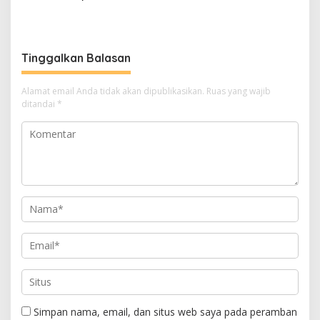
Kristiyanto Serukan
Hentikan Praktik Korupsi
Semangat Pembebasan
Tinggalkan Balasan
Alamat email Anda tidak akan dipublikasikan.
Ruas yang wajib
ditandai
*
Simpan nama, email, dan situs web saya pada peramban