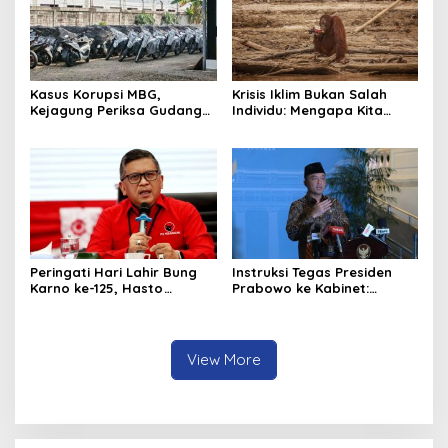
Kasus Korupsi MBG,
Krisis Iklim Bukan Salah
Kejagung Periksa Gudang
Individu: Mengapa Kita
Motor Listrik Pengadaan
Harus Melawan Narasi
BGN
“Tanggung Jawab
Pribadi”?
Peringati Hari Lahir Bung
Instruksi Tegas Presiden
Karno ke-125, Hasto
Prabowo ke Kabinet:
Kristiyanto Serukan
Hentikan Praktik Korupsi
Semangat Pembebasan
View More