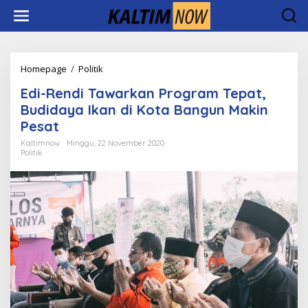
Lewati
ke
konten
Edi-
Homepage
/
Politik
Rendi
Edi-Rendi Tawarkan Program Tepat,
Tawarkan
Program
Budidaya Ikan di Kota Bangun Makin
Tepat,
Pesat
Budidaya
Ikan
Kaltimnow
Minggu, 22 November 2020
Politik
di
Kota
Bangun
Makin
Pesat