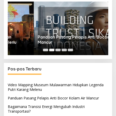
Panduan Pasang Pelapis Anti Bocor Kolam Air
B
Mancur
T
Pos-pos Terbaru
Video Mapping Museum Mulawarman Hidupkan Legenda
Putri Karang Melenu
Panduan Pasang Pelapis Anti Bocor Kolam Air Mancur
Bagaimana Transisi Energi Mengubah Industri
Transportasi?