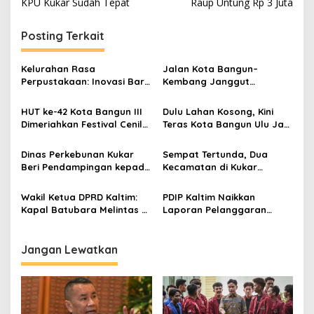
KPU Kukar Sudah Tepat
Raup Untung Rp 3 Juta
Posting Terkait
Kelurahan Rasa
Jalan Kota Bangun–
Perpustakaan: Inovasi Baru
Kembang Janggut
Pelayanan Publik di Kota
Terkendala Hujan dan
Bangun
Tanah Labil
HUT ke-42 Kota Bangun III
Dulu Lahan Kosong, Kini
Dimeriahkan Festival Cenil
Teras Kota Bangun Ulu Jadi
dan Budaya Lokal
Ikon Baru Kukar
Dinas Perkebunan Kukar
Sempat Tertunda, Dua
Beri Pendampingan kepada
Kecamatan di Kukar
Petani Coklat untuk
Disetujui Mendagri untuk
Antisipasi Gagal Panen
Pemekaran
Wakil Ketua DPRD Kaltim:
PDIP Kaltim Naikkan
Kapal Batubara Melintas di
Laporan Pelanggaran
Bawah Jembatan Harus
Salah Satu Tim
Sesuai Kapasitas
Pemenangan Paslon
Pilkada Mahulu
Jangan Lewatkan