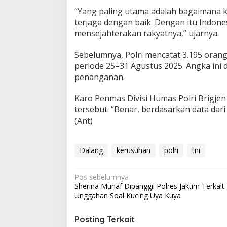
“Yang paling utama adalah bagaimana k
terjaga dengan baik. Dengan itu Indo
mensejahterakan rakyatnya,” ujarnya.
Sebelumnya, Polri mencatat 3.195 orang
periode 25–31 Agustus 2025. Angka ini
penanganan.
Karo Penmas Divisi Humas Polri Brigj
tersebut. “Benar, berdasarkan data dari 
(Ant)
Dalang
kerusuhan
polri
tni
Navigasi
Pos sebelumnya
Sherina Munaf Dipanggil Polres Jaktim Terkait
pos
Unggahan Soal Kucing Uya Kuya
Posting Terkait