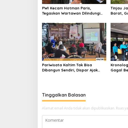
PWI Kecam Hotman Paris,
Tinjau Ja
Tegaskan Wartawan Dilindungi
Barat, G
UU Pers
Bangun A
Pariwisata Kaltim Tak Bisa
Kronolog
Dibangun Sendiri, Dispar Ajak
Gagal Be
Semua Pihak Berkolaborasi
Nasional
Tinggalkan Balasan
Alamat email Anda tidak akan dipublikasikan.
Ruas ya