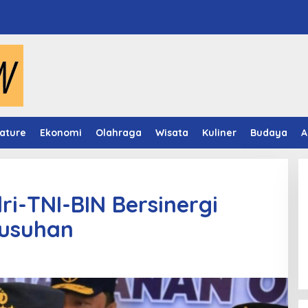
ature
Ekonomi
Olahraga
Wisata
Kuliner
Budaya
A
lri-TNI-BIN Bersinergi
rusuhan
Panduan Pasang Pelapis Anti
Bocor Kolam Air Mancur