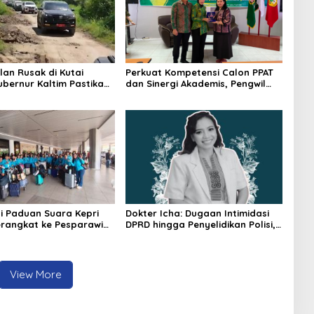
lan Rusak di Kutai
Perkuat Kompetensi Calon PPAT
ubernur Kaltim Pastikan
dan Sinergi Akademis, Pengwil
kses 30 Kilometer
Kaltim IPPAT Gelar Bimtek Ujian
PPAT 2026
i Paduan Suara Kepri
Dokter Icha: Dugaan Intimidasi
rangkat ke Pesparawi
DPRD hingga Penyelidikan Polisi,
Ini Rangkaian Perkembangannya
View More