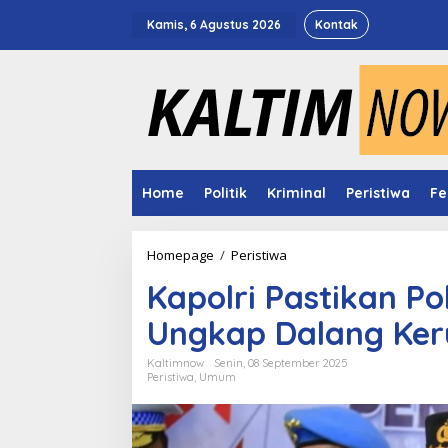
Lewati
ke
Kamis, 6 Agustus 2026
Kontak
konten
Home
Politik
Kriminal
Peristiwa
Fe
Kapolri
Homepage
/
Peristiwa
Pastikan
Kapolri Pastikan Po
Polri-
TNI-
Ungkap Dalang Ke
BIN
Bersinergi
Ungkap
Kaltimnow
Senin, 08 September 2025
Peristiwa
,
Umum
Dalang
Kerusuhan