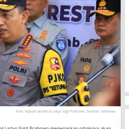
Foto: Kapolri Jenderal Listyo Sigit Prabowo. Sumber: Istimewa.
ral Listyo Sigit Prabowo menegaskan pihaknya akan