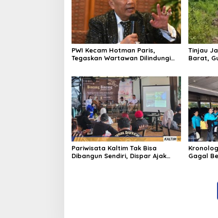
PWI Kecam Hotman Paris,
Tinjau Ja
Tegaskan Wartawan Dilindungi
Barat, G
UU Pers
Bangun A
Pariwisata Kaltim Tak Bisa
Kronolog
Dibangun Sendiri, Dispar Ajak
Gagal Be
Semua Pihak Berkolaborasi
Nasional