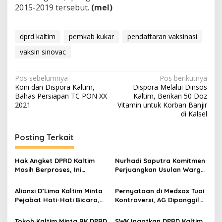
2015-2019 tersebut.
(mel)
dprd kaltim
pemkab kukar
pendaftaran vaksinasi
vaksin sinovac
Navigasi
Pos sebelumnya
Pos berikutnya
Koni dan Dispora Kaltim,
Dispora Melalui Dinsos
pos
Bahas Persiapan TC PON XX
Kaltim, Berikan 50 Doz
2021
Vitamin untuk Korban Banjir
di Kalsel
Posting Terkait
Hak Angket DPRD Kaltim
Nurhadi Saputra Komitmen
Masih Berproses, Ini
Perjuangkan Usulan Warga
Tahapan dan Dinamika di
Gunung Samarinda Hasil
Baliknya
Dialog Bersempekat
Aliansi D’Lima Kaltim Minta
Pernyataan di Medsos Tuai
Pejabat Hati-Hati Bicara,
Kontroversi, AG Dipanggil
Persatuan Bumi Etam
BK DPRD Kaltim
Harga Mati
Tokoh Kaltim Minta BK DPRD
SWK Ingatkan DPRD Kaltim