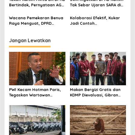
Bertindak, Pernyataan AG
Tak Sebar Ujaran SARA di
Dinilai Langgar Etika dan
Media Sosial
SARA
Wacana Pemekaran Benua
Kolaborasi Efektif, Kukar
Raya Menguat, DPRD
Jadi Contoh
Kaltim Janji Kawal Hingga
Penanggulangan Stunting
Pusat
di Kaltim
Jangan Lewatkan
PWI Kecam Hotman Paris,
Makan Bergizi Gratis dan
Tegaskan Wartawan
KDMP Dievaluasi, Gibran
Dilindungi UU Pers
Pastikan Tata Kelola
Diperbaiki