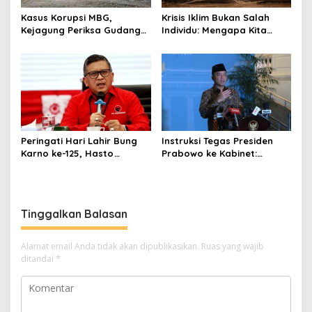
Kasus Korupsi MBG,
Krisis Iklim Bukan Salah
Kejagung Periksa Gudang
Individu: Mengapa Kita
Motor Listrik Pengadaan
Harus Melawan Narasi
BGN
“Tanggung Jawab
Pribadi”?
Peringati Hari Lahir Bung
Instruksi Tegas Presiden
Karno ke-125, Hasto
Prabowo ke Kabinet:
Kristiyanto Serukan
Hentikan Praktik Korupsi
Semangat Pembebasan
Tinggalkan Balasan
Alamat email Anda tidak akan dipublikasikan.
Ruas yang wajib
ditandai
*