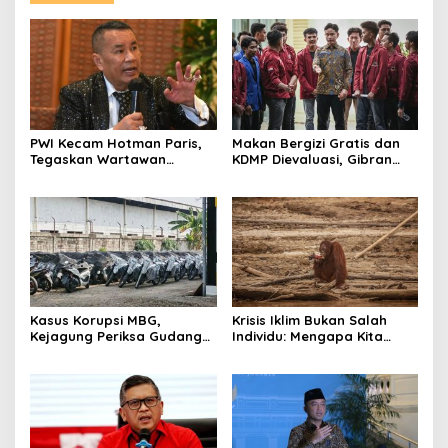
PWI Kecam Hotman Paris,
Makan Bergizi Gratis dan
Tegaskan Wartawan
KDMP Dievaluasi, Gibran
Dilindungi UU Pers
Pastikan Tata Kelola
Diperbaiki
Kasus Korupsi MBG,
Krisis Iklim Bukan Salah
Kejagung Periksa Gudang
Individu: Mengapa Kita
Motor Listrik Pengadaan
Harus Melawan Narasi
BGN
“Tanggung Jawab
Pribadi”?