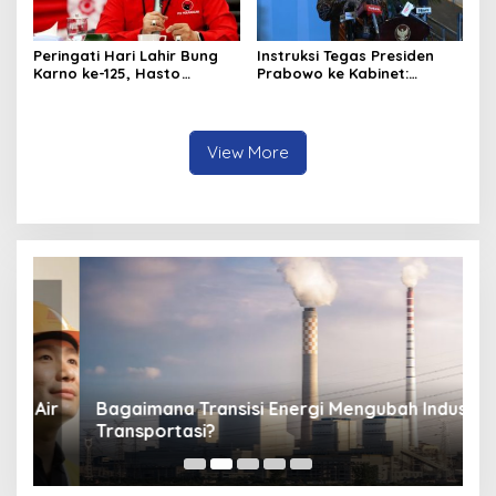
Peringati Hari Lahir Bung
Instruksi Tegas Presiden
Karno ke-125, Hasto
Prabowo ke Kabinet:
Kristiyanto Serukan
Hentikan Praktik Korupsi
Semangat Pembebasan
View More
ir
Bagaimana Transisi Energi Mengubah Industri
S
Transportasi?
M