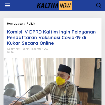
Lewati
ke
konten
Komisi
Homepage
/
Politik
IV
Komisi IV DPRD Kaltim Ingin Pelayanan
DPRD
Kaltim
Pendaftaran Vaksinasi Covid-19 di
Ingin
Kukar Secara Online
Pelayanan
Pendaftaran
Kaltimnow
Senin, 18 Januari 2021
Politik
Vaksinasi
Covid-
19
di
Kukar
Secara
Online