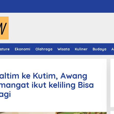
ature
Ekonomi
Olahraga
Wisata
Kuliner
Budaya
A
altim ke Kutim, Awang
angat ikut keliling Bisa
Video Mapping Museum
Mulawarman Hidupkan Legenda
agi
Putri Karang Melenu