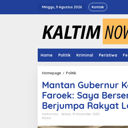
Lewati
ke
Minggu, 9 Agustus 2026
Kontak
konten
Home
Politik
Kriminal
Peristiwa
Fe
Mantan
Homepage
/
Politik
Gubernur
Mantan Gubernur K
Kaltim
ke
Faroek: Saya Bersem
Kutim,
Awang
Berjumpa Rakyat L
Faroek:
Saya
Bersemangat
Kaltimnow
Selasa, 10 November 2020
Politik
ikut
keliling