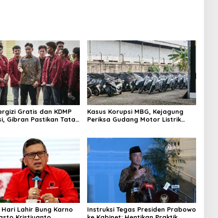
rgizi Gratis dan KDMP
Kasus Korupsi MBG, Kejagung
i, Gibran Pastikan Tata
Periksa Gudang Motor Listrik
perbaiki
Pengadaan BGN
i Hari Lahir Bung Karno
Instruksi Tegas Presiden Prabowo
asto Kristiyanto
ke Kabinet: Hentikan Praktik