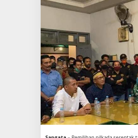
Bisa
Berjumpa
Rakyat
Lagi
Sangata
– Pemilihan pilkada serentak