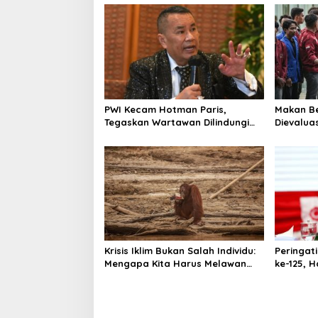
PWI Kecam Hotman Paris,
Makan Be
Tegaskan Wartawan Dilindungi
Dievaluas
UU Pers
Kelola Di
Krisis Iklim Bukan Salah Individu:
Peringat
Mengapa Kita Harus Melawan
ke-125, H
Narasi “Tanggung Jawab
Serukan
Pribadi”?