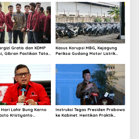
rgizi Gratis dan KDMP
Kasus Korupsi MBG, Kejagung
i, Gibran Pastikan Tata
Periksa Gudang Motor Listrik
perbaiki
Pengadaan BGN
i Hari Lahir Bung Karno
Instruksi Tegas Presiden Prabowo
asto Kristiyanto
ke Kabinet: Hentikan Praktik
 Semangat Pembebasan
Korupsi