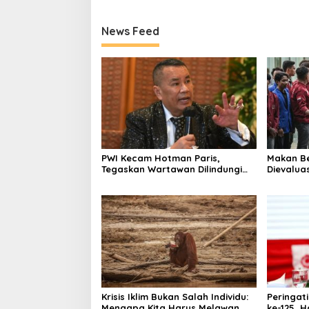
News Feed
PWI Kecam Hotman Paris,
Makan Be
Tegaskan Wartawan Dilindungi
Dievaluas
UU Pers
Kelola Di
Krisis Iklim Bukan Salah Individu:
Peringat
Mengapa Kita Harus Melawan
ke-125, H