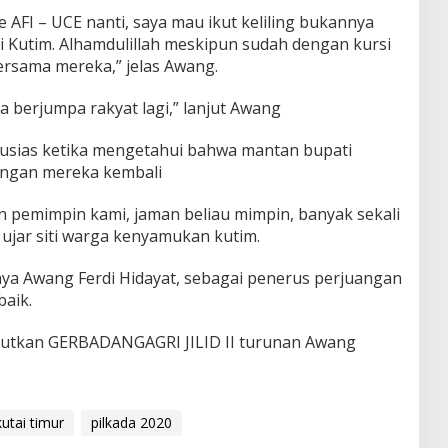
AFI – UCE nanti, saya mau ikut keliling bukannya
i Kutim. Alhamdulillah meskipun sudah dengan kursi
ersama mereka,” jelas Awang.
sa berjumpa rakyat lagi,” lanjut Awang
ntusias ketika mengetahui bahwa mantan bupati
ungan mereka kembali
n pemimpin kami, jaman beliau mimpin, banyak sekali
 ujar siti warga kenyamukan kutim.
nya Awang Ferdi Hidayat, sebagai penerus perjuangan
baik.
anjutkan GERBADANGAGRI JILID II turunan Awang
kutai timur
pilkada 2020