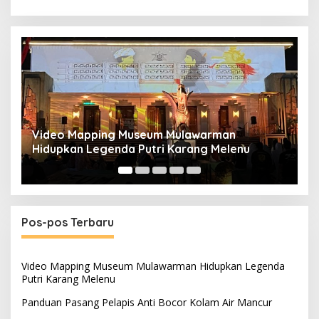
Panduan Pasang Pelapis Anti Bocor Kolam Air
B
Mancur
T
Pos-pos Terbaru
Video Mapping Museum Mulawarman Hidupkan Legenda
Putri Karang Melenu
Panduan Pasang Pelapis Anti Bocor Kolam Air Mancur