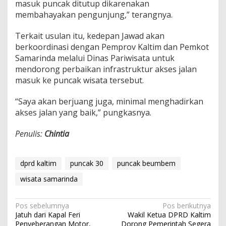
masuk puncak ditutup dikarenakan
membahayakan pengunjung,” terangnya.
Terkait usulan itu, kedepan Jawad akan
berkoordinasi dengan Pemprov Kaltim dan Pemkot
Samarinda melalui Dinas Pariwisata untuk
mendorong perbaikan infrastruktur akses jalan
masuk ke puncak wisata tersebut.
“Saya akan berjuang juga, minimal menghadirkan
akses jalan yang baik,” pungkasnya.
Penulis:
Chintia
dprd kaltim
puncak 30
puncak beumbem
wisata samarinda
Navigasi
Pos sebelumnya
Pos berikutnya
Jatuh dari Kapal Feri
Wakil Ketua DPRD Kaltim
pos
Penyeberangan Motor,
Dorong Pemerintah Segera