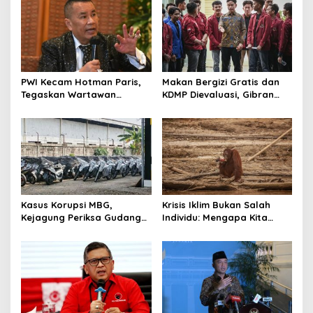
PWI Kecam Hotman Paris,
Makan Bergizi Gratis dan
Tegaskan Wartawan
KDMP Dievaluasi, Gibran
Dilindungi UU Pers
Pastikan Tata Kelola
Diperbaiki
Kasus Korupsi MBG,
Krisis Iklim Bukan Salah
Kejagung Periksa Gudang
Individu: Mengapa Kita
Motor Listrik Pengadaan
Harus Melawan Narasi
BGN
“Tanggung Jawab
Pribadi”?