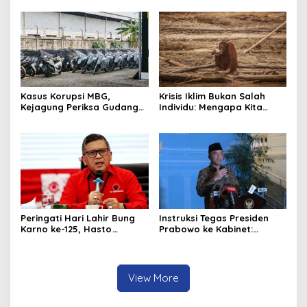
Diperbaiki
Kasus Korupsi MBG,
Krisis Iklim Bukan Salah
Kejagung Periksa Gudang
Individu: Mengapa Kita
Motor Listrik Pengadaan
Harus Melawan Narasi
BGN
“Tanggung Jawab
Pribadi”?
Peringati Hari Lahir Bung
Instruksi Tegas Presiden
Karno ke-125, Hasto
Prabowo ke Kabinet:
Kristiyanto Serukan
Hentikan Praktik Korupsi
Semangat Pembebasan
View More