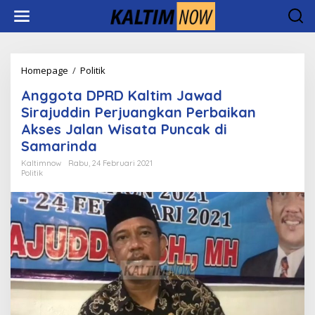
Lewati
ke
konten
Anggota
Homepage
/
Politik
DPRD
Anggota DPRD Kaltim Jawad
Kaltim
Jawad
Sirajuddin Perjuangkan Perbaikan
Sirajuddin
Akses Jalan Wisata Puncak di
Perjuangkan
Samarinda
Perbaikan
Akses
Kaltimnow
Rabu, 24 Februari 2021
Jalan
Politik
Wisata
Puncak
di
Samarinda