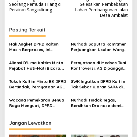
Seorang Pemuda Hilang di
Selesaikan Pembebasan
Perairan Sangkulirang
Lahan Pembangunan Jalan
Desa Ambalat
Posting Terkait
Hak Angket DPRD Kaltim
Nurhadi Saputra Komitmen
Masih Berproses, Ini
Perjuangkan Usulan Warga
Tahapan dan Dinamika di
Gunung Samarinda Hasil
Baliknya
Dialog Bersempekat
Aliansi D’Lima Kaltim Minta
Pernyataan di Medsos Tuai
Pejabat Hati-Hati Bicara,
Kontroversi, AG Dipanggil
Persatuan Bumi Etam
BK DPRD Kaltim
Harga Mati
Tokoh Kaltim Minta BK DPRD
SWK Ingatkan DPRD Kaltim
Bertindak, Pernyataan AG
Tak Sebar Ujaran SARA di
Dinilai Langgar Etika dan
Media Sosial
SARA
Wacana Pemekaran Benua
Nurhadi Tindak Tegas,
Raya Menguat, DPRD
Bersihkan Drainase demi
Kaltim Janji Kawal Hingga
Kelancaran Aliran Air
Pusat
Jangan Lewatkan