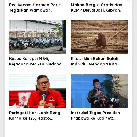
PWI Kecam Hotman Paris,
Makan Bergizi Gratis dan
Tegaskan Wartawan
KDMP Dievaluasi, Gibran
Dilindungi UU Pers
Pastikan Tata Kelola
Diperbaiki
Kasus Korupsi MBG,
Krisis Iklim Bukan Salah
Kejagung Periksa Gudang
Individu: Mengapa Kita
Motor Listrik Pengadaan
Harus Melawan Narasi
BGN
“Tanggung Jawab
Pribadi”?
Peringati Hari Lahir Bung
Instruksi Tegas Presiden
Karno ke-125, Hasto
Prabowo ke Kabinet:
Kristiyanto Serukan
Hentikan Praktik Korupsi
Semangat Pembebasan