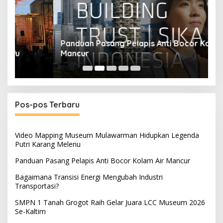
Panduan Pasang Pelapis Anti Bocor Kolam Air
B
Mancur
T
Pos-pos Terbaru
Video Mapping Museum Mulawarman Hidupkan Legenda
Putri Karang Melenu
Panduan Pasang Pelapis Anti Bocor Kolam Air Mancur
Bagaimana Transisi Energi Mengubah Industri
Transportasi?
SMPN 1 Tanah Grogot Raih Gelar Juara LCC Museum 2026
Se-Kaltim