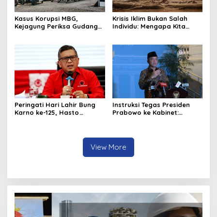
Kasus Korupsi MBG,
Krisis Iklim Bukan Salah
Kejagung Periksa Gudang
Individu: Mengapa Kita
Motor Listrik Pengadaan
Harus Melawan Narasi
BGN
“Tanggung Jawab
Pribadi”?
Peringati Hari Lahir Bung
Instruksi Tegas Presiden
Karno ke-125, Hasto
Prabowo ke Kabinet:
Kristiyanto Serukan
Hentikan Praktik Korupsi
Semangat Pembebasan
View More