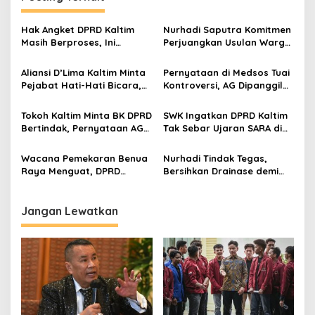
Hak Angket DPRD Kaltim
Nurhadi Saputra Komitmen
Masih Berproses, Ini
Perjuangkan Usulan Warga
Tahapan dan Dinamika di
Gunung Samarinda Hasil
Baliknya
Dialog Bersempekat
Aliansi D’Lima Kaltim Minta
Pernyataan di Medsos Tuai
Pejabat Hati-Hati Bicara,
Kontroversi, AG Dipanggil
Persatuan Bumi Etam
BK DPRD Kaltim
Harga Mati
Tokoh Kaltim Minta BK DPRD
SWK Ingatkan DPRD Kaltim
Bertindak, Pernyataan AG
Tak Sebar Ujaran SARA di
Dinilai Langgar Etika dan
Media Sosial
SARA
Wacana Pemekaran Benua
Nurhadi Tindak Tegas,
Raya Menguat, DPRD
Bersihkan Drainase demi
Kaltim Janji Kawal Hingga
Kelancaran Aliran Air
Pusat
Jangan Lewatkan