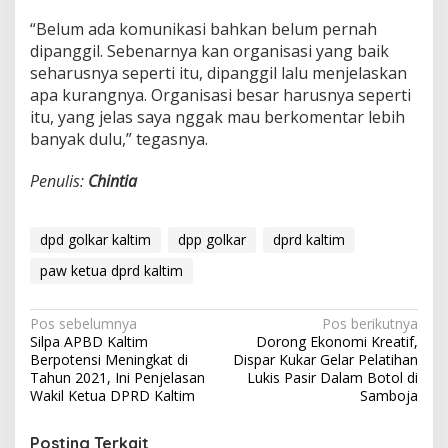
“Belum ada komunikasi bahkan belum pernah
dipanggil. Sebenarnya kan organisasi yang baik
seharusnya seperti itu, dipanggil lalu menjelaskan
apa kurangnya. Organisasi besar harusnya seperti
itu, yang jelas saya nggak mau berkomentar lebih
banyak dulu,” tegasnya.
Penulis:
Chintia
dpd golkar kaltim
dpp golkar
dprd kaltim
paw ketua dprd kaltim
Navigasi
Pos sebelumnya
Pos berikutnya
Silpa APBD Kaltim
Dorong Ekonomi Kreatif,
pos
Berpotensi Meningkat di
Dispar Kukar Gelar Pelatihan
Tahun 2021, Ini Penjelasan
Lukis Pasir Dalam Botol di
Wakil Ketua DPRD Kaltim
Samboja
Posting Terkait