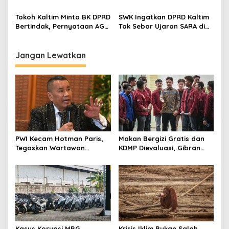
Persatuan Bumi Etam
BK DPRD Kaltim
Harga Mati
Tokoh Kaltim Minta BK DPRD
SWK Ingatkan DPRD Kaltim
Bertindak, Pernyataan AG
Tak Sebar Ujaran SARA di
Dinilai Langgar Etika dan
Media Sosial
SARA
Jangan Lewatkan
PWI Kecam Hotman Paris,
Makan Bergizi Gratis dan
Tegaskan Wartawan
KDMP Dievaluasi, Gibran
Dilindungi UU Pers
Pastikan Tata Kelola
Diperbaiki
Kasus Korupsi MBG,
Krisis Iklim Bukan Salah