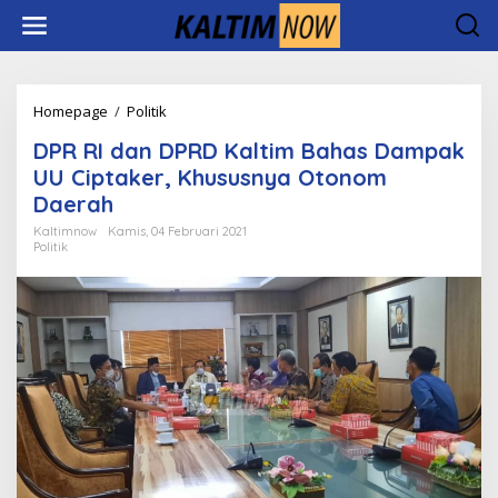
Lewati
ke
konten
DPR
Homepage
/
Politik
RI
DPR RI dan DPRD Kaltim Bahas Dampak
dan
DPRD
UU Ciptaker, Khususnya Otonom
Kaltim
Daerah
Bahas
Dampak
Kaltimnow
Kamis, 04 Februari 2021
Politik
UU
Ciptaker,
Khususnya
Otonom
Daerah