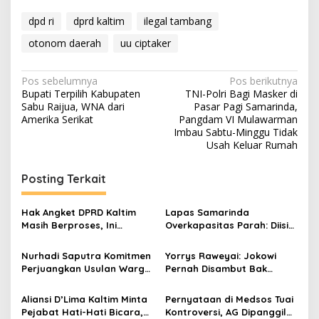
dpd ri
dprd kaltim
ilegal tambang
otonom daerah
uu ciptaker
Navigasi
Pos sebelumnya
Pos berikutnya
Bupati Terpilih Kabupaten
TNI-Polri Bagi Masker di
pos
Sabu Raijua, WNA dari
Pasar Pagi Samarinda,
Amerika Serikat
Pangdam VI Mulawarman
Imbau Sabtu-Minggu Tidak
Usah Keluar Rumah
Posting Terkait
Hak Angket DPRD Kaltim
Lapas Samarinda
Masih Berproses, Ini
Overkapasitas Parah: Diisi
Tahapan dan Dinamika di
750 Orang dari Kuota 217,
Baliknya
Ketua DPD RI Mengaku
Nurhadi Saputra Komitmen
Yorrys Raweyai: Jokowi
“Sedih Melihatnya”
Perjuangkan Usulan Warga
Pernah Disambut Bak
Gunung Samarinda Hasil
“Penyelamat” di Papua,
Dialog Bersempekat
Namun Konflik Tak Kunjung
Aliansi D’Lima Kaltim Minta
Pernyataan di Medsos Tuai
Usai
Pejabat Hati-Hati Bicara,
Kontroversi, AG Dipanggil