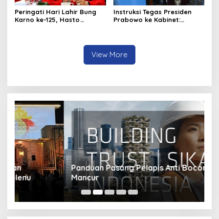
Peringati Hari Lahir Bung
Instruksi Tegas Presiden
Karno ke-125, Hasto
Prabowo ke Kabinet:
Kristiyanto Serukan
Hentikan Praktik Korupsi
Semangat Pembebasan
View More
Panduan Pasang Pelapis Anti Bocor Kolam Air
B
Mancur
T