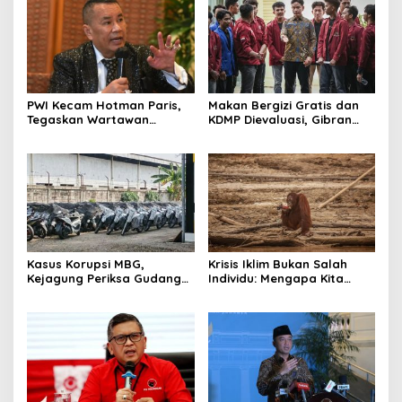
PWI Kecam Hotman Paris,
Makan Bergizi Gratis dan
Tegaskan Wartawan
KDMP Dievaluasi, Gibran
Dilindungi UU Pers
Pastikan Tata Kelola
Diperbaiki
Kasus Korupsi MBG,
Krisis Iklim Bukan Salah
Kejagung Periksa Gudang
Individu: Mengapa Kita
Motor Listrik Pengadaan
Harus Melawan Narasi
BGN
“Tanggung Jawab
Pribadi”?