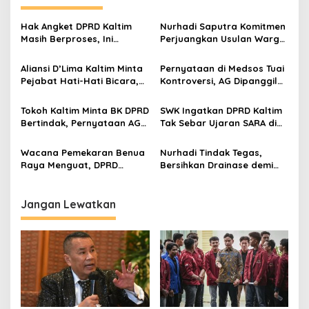
Hak Angket DPRD Kaltim
Nurhadi Saputra Komitmen
Masih Berproses, Ini
Perjuangkan Usulan Warga
Tahapan dan Dinamika di
Gunung Samarinda Hasil
Baliknya
Dialog Bersempekat
Aliansi D’Lima Kaltim Minta
Pernyataan di Medsos Tuai
Pejabat Hati-Hati Bicara,
Kontroversi, AG Dipanggil
Persatuan Bumi Etam
BK DPRD Kaltim
Harga Mati
Tokoh Kaltim Minta BK DPRD
SWK Ingatkan DPRD Kaltim
Bertindak, Pernyataan AG
Tak Sebar Ujaran SARA di
Dinilai Langgar Etika dan
Media Sosial
SARA
Wacana Pemekaran Benua
Nurhadi Tindak Tegas,
Raya Menguat, DPRD
Bersihkan Drainase demi
Kaltim Janji Kawal Hingga
Kelancaran Aliran Air
Pusat
Jangan Lewatkan