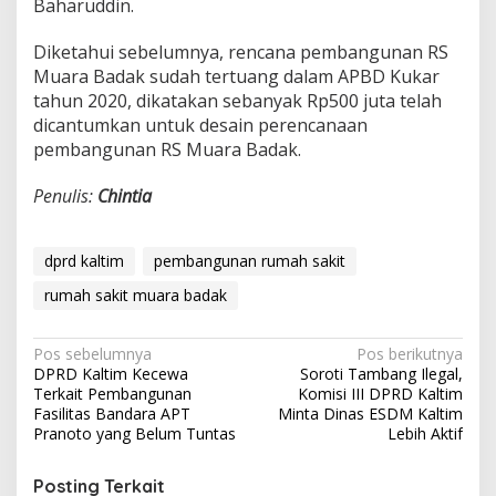
Baharuddin.
Diketahui sebelumnya, rencana pembangunan RS
Muara Badak sudah tertuang dalam APBD Kukar
tahun 2020, dikatakan sebanyak Rp500 juta telah
dicantumkan untuk desain perencanaan
pembangunan RS Muara Badak.
Penulis:
Chintia
dprd kaltim
pembangunan rumah sakit
rumah sakit muara badak
Navigasi
Pos sebelumnya
Pos berikutnya
DPRD Kaltim Kecewa
Soroti Tambang Ilegal,
pos
Terkait Pembangunan
Komisi III DPRD Kaltim
Fasilitas Bandara APT
Minta Dinas ESDM Kaltim
Pranoto yang Belum Tuntas
Lebih Aktif
Posting Terkait