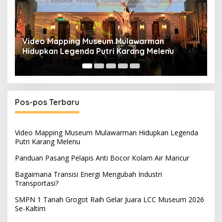
Panduan Pasang Pelapis Anti Bocor Kolam Air
B
Mancur
T
Pos-pos Terbaru
Video Mapping Museum Mulawarman Hidupkan Legenda
Putri Karang Melenu
Panduan Pasang Pelapis Anti Bocor Kolam Air Mancur
Bagaimana Transisi Energi Mengubah Industri
Transportasi?
SMPN 1 Tanah Grogot Raih Gelar Juara LCC Museum 2026
Se-Kaltim