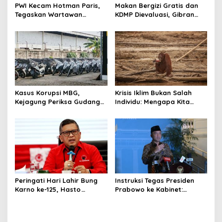
PWI Kecam Hotman Paris,
Makan Bergizi Gratis dan
Tegaskan Wartawan
KDMP Dievaluasi, Gibran
Dilindungi UU Pers
Pastikan Tata Kelola
Diperbaiki
Kasus Korupsi MBG,
Krisis Iklim Bukan Salah
Kejagung Periksa Gudang
Individu: Mengapa Kita
Motor Listrik Pengadaan
Harus Melawan Narasi
BGN
“Tanggung Jawab
Pribadi”?
Peringati Hari Lahir Bung
Instruksi Tegas Presiden
Karno ke-125, Hasto
Prabowo ke Kabinet:
Kristiyanto Serukan
Hentikan Praktik Korupsi
Semangat Pembebasan