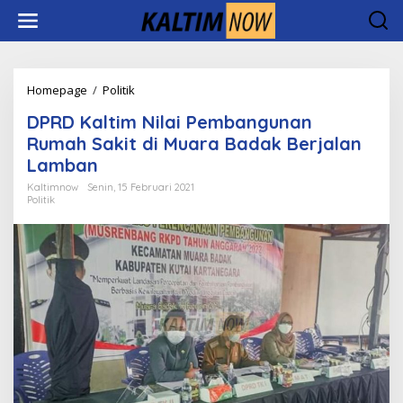
Lewati
ke
konten
DPRD
Homepage
/
Politik
Kaltim
DPRD Kaltim Nilai Pembangunan
Nilai
Pembangunan
Rumah Sakit di Muara Badak Berjalan
Rumah
Lamban
Sakit
di
Kaltimnow
Senin, 15 Februari 2021
Politik
Muara
Badak
Berjalan
Lamban