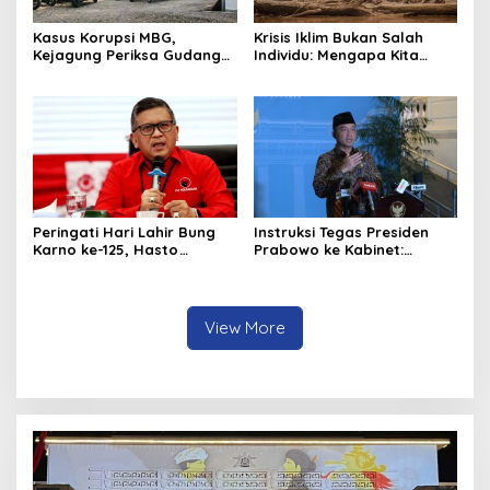
Kasus Korupsi MBG,
Krisis Iklim Bukan Salah
Kejagung Periksa Gudang
Individu: Mengapa Kita
Motor Listrik Pengadaan
Harus Melawan Narasi
BGN
“Tanggung Jawab
Pribadi”?
Peringati Hari Lahir Bung
Instruksi Tegas Presiden
Karno ke-125, Hasto
Prabowo ke Kabinet:
Kristiyanto Serukan
Hentikan Praktik Korupsi
Semangat Pembebasan
View More