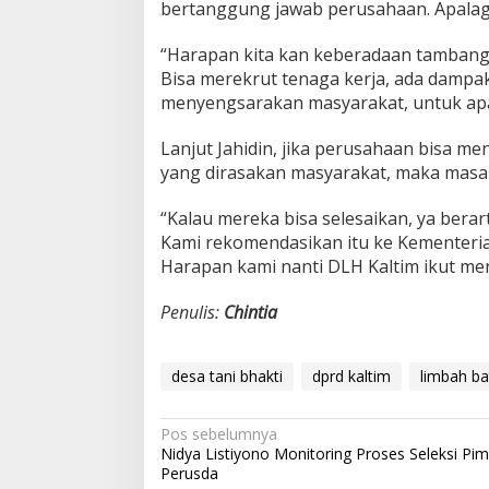
bertanggung jawab perusahaan. Apalagi
“Harapan kita kan keberadaan tambang 
Bisa merekrut tenaga kerja, ada dampa
menyengsarakan masyarakat, untuk apa
Lanjut Jahidin, jika perusahaan bisa m
yang dirasakan masyarakat, maka masala
“Kalau mereka bisa selesaikan, ya berart
Kami rekomendasikan itu ke Kementeri
Harapan kami nanti DLH Kaltim ikut me
Penulis:
Chintia
desa tani bhakti
dprd kaltim
limbah ba
Navigasi
Pos sebelumnya
Nidya Listiyono Monitoring Proses Seleksi Pi
pos
Perusda