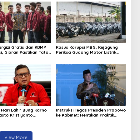
rgizi Gratis dan KDMP
Kasus Korupsi MBG, Kejagung
i, Gibran Pastikan Tata
Periksa Gudang Motor Listrik
perbaiki
Pengadaan BGN
i Hari Lahir Bung Karno
Instruksi Tegas Presiden Prabowo
asto Kristiyanto
ke Kabinet: Hentikan Praktik
 Semangat Pembebasan
Korupsi
View More