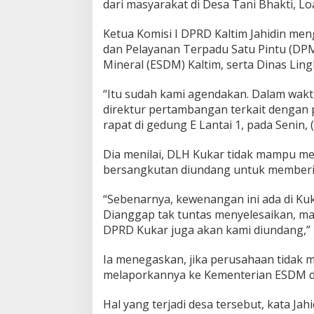
dari masyarakat di Desa Tani Bhakti, L
Ketua Komisi I DPRD Kaltim Jahidin m
dan Pelayanan Terpadu Satu Pintu (DP
Mineral (ESDM) Kaltim, serta Dinas Lin
“Itu sudah kami agendakan. Dalam wakt
direktur pertambangan terkait dengan p
rapat di gedung E Lantai 1, pada Senin, 
Dia menilai, DLH Kukar tidak mampu me
bersangkutan diundang untuk memberik
“Sebenarnya, kewenangan ini ada di Kuka
Dianggap tak tuntas menyelesaikan, mak
DPRD Kukar juga akan kami diundang,” u
Ia menegaskan, jika perusahaan tidak 
melaporkannya ke Kementerian ESDM di
Hal yang terjadi desa tersebut, kata Ja