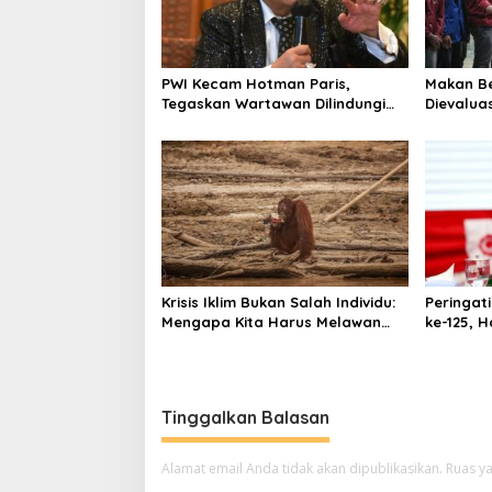
PWI Kecam Hotman Paris,
Makan Be
Tegaskan Wartawan Dilindungi
Dievaluas
UU Pers
Kelola Di
Krisis Iklim Bukan Salah Individu:
Peringat
Mengapa Kita Harus Melawan
ke-125, H
Narasi “Tanggung Jawab
Serukan
Pribadi”?
Tinggalkan Balasan
Alamat email Anda tidak akan dipublikasikan.
Ruas ya