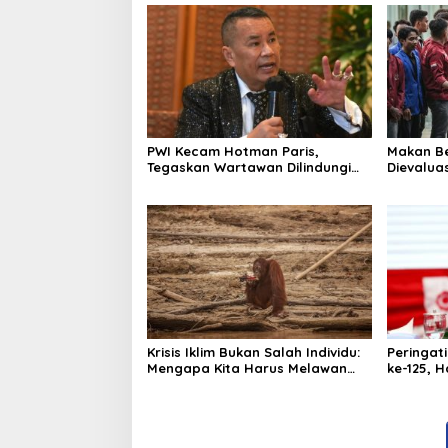
PWI Kecam Hotman Paris,
Makan Be
Tegaskan Wartawan Dilindungi
Dievaluas
UU Pers
Kelola Di
Krisis Iklim Bukan Salah Individu:
Peringat
Mengapa Kita Harus Melawan
ke-125, H
Narasi “Tanggung Jawab
Serukan
Pribadi”?