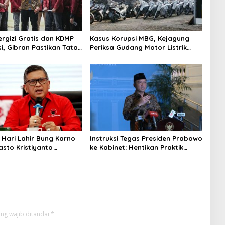
rgizi Gratis dan KDMP
Kasus Korupsi MBG, Kejagung
i, Gibran Pastikan Tata
Periksa Gudang Motor Listrik
perbaiki
Pengadaan BGN
i Hari Lahir Bung Karno
Instruksi Tegas Presiden Prabowo
asto Kristiyanto
ke Kabinet: Hentikan Praktik
 Semangat Pembebasan
Korupsi
ng wajib ditandai
*