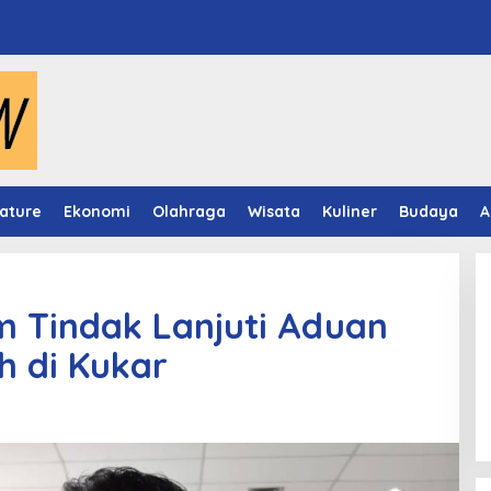
ature
Ekonomi
Olahraga
Wisata
Kuliner
Budaya
A
im Tindak Lanjuti Aduan
 di Kukar
Video Mapping Museum
Mulawarman Hidupkan Legenda
Putri Karang Melenu