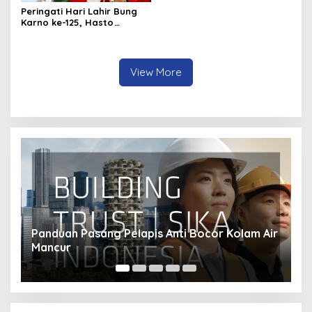
Hentikan Praktik Korupsi
Peringati Hari Lahir Bung
Karno ke-125, Hasto
Kristiyanto Serukan
Semangat Pembebasan
View More
ir
Bagaimana Transisi Energi Mengubah Industri
S
Transportasi?
M