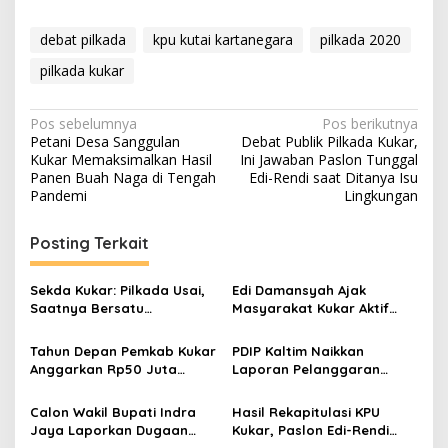
debat pilkada
kpu kutai kartanegara
pilkada 2020
pilkada kukar
Navigasi
Pos sebelumnya
Pos berikutnya
Petani Desa Sanggulan
Debat Publik Pilkada Kukar,
pos
Kukar Memaksimalkan Hasil
Ini Jawaban Paslon Tunggal
Panen Buah Naga di Tengah
Edi-Rendi saat Ditanya Isu
Pandemi
Lingkungan
Posting Terkait
Sekda Kukar: Pilkada Usai,
Edi Damansyah Ajak
Saatnya Bersatu
Masyarakat Kukar Aktif
Membangun Daerah
dalam Pilkada 2024
Tahun Depan Pemkab Kukar
PDIP Kaltim Naikkan
Anggarkan Rp50 Juta
Laporan Pelanggaran
Setiap RT
Salah Satu Tim
Pemenangan Paslon
Calon Wakil Bupati Indra
Hasil Rekapitulasi KPU
Pilkada Mahulu
Jaya Laporkan Dugaan
Kukar, Paslon Edi-Rendi
Money Politic Pilkada di
Unggul dari Kolom Kosong