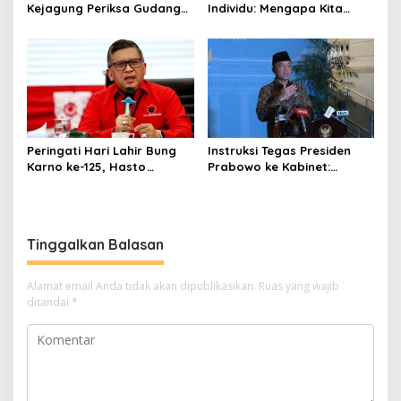
Kejagung Periksa Gudang
Individu: Mengapa Kita
Motor Listrik Pengadaan
Harus Melawan Narasi
BGN
“Tanggung Jawab
Pribadi”?
Peringati Hari Lahir Bung
Instruksi Tegas Presiden
Karno ke-125, Hasto
Prabowo ke Kabinet:
Kristiyanto Serukan
Hentikan Praktik Korupsi
Semangat Pembebasan
Tinggalkan Balasan
Alamat email Anda tidak akan dipublikasikan.
Ruas yang wajib
ditandai
*