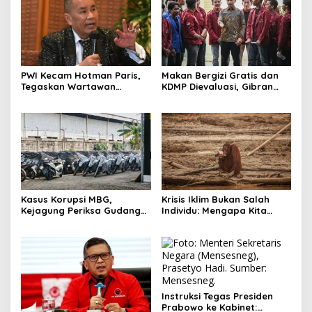
PWI Kecam Hotman Paris,
Makan Bergizi Gratis dan
Tegaskan Wartawan
KDMP Dievaluasi, Gibran
Dilindungi UU Pers
Pastikan Tata Kelola
Diperbaiki
Kasus Korupsi MBG,
Krisis Iklim Bukan Salah
Kejagung Periksa Gudang
Individu: Mengapa Kita
Motor Listrik Pengadaan
Harus Melawan Narasi
BGN
“Tanggung Jawab
Pribadi”?
Instruksi Tegas Presiden
Prabowo ke Kabinet: