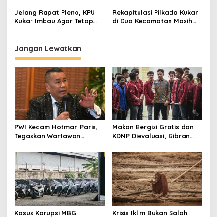
Mahakam Ulu
Jelang Rapat Pleno, KPU
Rekapitulasi Pilkada Kukar
Kukar Imbau Agar Tetap
di Dua Kecamatan Masih
Menjaga Situasi Kondusif
Dalam Proses, KPU Pastikan
Selesai Hari Ini
Jangan Lewatkan
PWI Kecam Hotman Paris,
Makan Bergizi Gratis dan
Tegaskan Wartawan
KDMP Dievaluasi, Gibran
Dilindungi UU Pers
Pastikan Tata Kelola
Diperbaiki
Kasus Korupsi MBG,
Krisis Iklim Bukan Salah