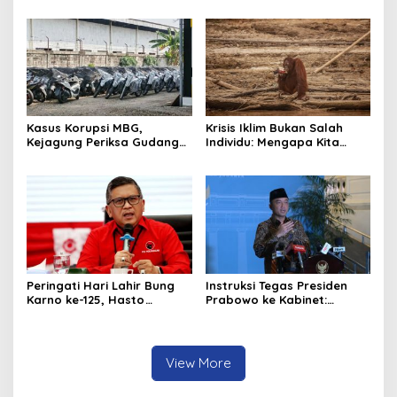
Diperbaiki
Kasus Korupsi MBG,
Krisis Iklim Bukan Salah
Kejagung Periksa Gudang
Individu: Mengapa Kita
Motor Listrik Pengadaan
Harus Melawan Narasi
BGN
“Tanggung Jawab
Pribadi”?
Peringati Hari Lahir Bung
Instruksi Tegas Presiden
Karno ke-125, Hasto
Prabowo ke Kabinet:
Kristiyanto Serukan
Hentikan Praktik Korupsi
Semangat Pembebasan
View More