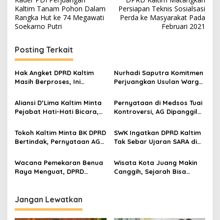
pos
Kaltim Tanam Pohon Dalam
Persiapan Teknis Sosialsasi
Rangka Hut ke 74 Megawati
Perda ke Masyarakat Pada
Soekarno Putri
Februari 2021
Posting Terkait
Hak Angket DPRD Kaltim
Nurhadi Saputra Komitmen
Masih Berproses, Ini
Perjuangkan Usulan Warga
Tahapan dan Dinamika di
Gunung Samarinda Hasil
Baliknya
Dialog Bersempekat
Aliansi D’Lima Kaltim Minta
Pernyataan di Medsos Tuai
Pejabat Hati-Hati Bicara,
Kontroversi, AG Dipanggil
Persatuan Bumi Etam
BK DPRD Kaltim
Harga Mati
Tokoh Kaltim Minta BK DPRD
SWK Ingatkan DPRD Kaltim
Bertindak, Pernyataan AG
Tak Sebar Ujaran SARA di
Dinilai Langgar Etika dan
Media Sosial
SARA
Wacana Pemekaran Benua
Wisata Kota Juang Makin
Raya Menguat, DPRD
Canggih, Sejarah Bisa
Kaltim Janji Kawal Hingga
Diakses Lewat Barcode
Pusat
Jangan Lewatkan