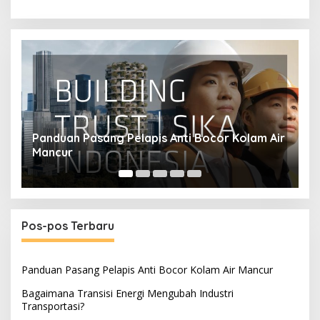
ir
Bagaimana Transisi Energi Mengubah Industri
S
Transportasi?
M
Pos-pos Terbaru
Panduan Pasang Pelapis Anti Bocor Kolam Air Mancur
Bagaimana Transisi Energi Mengubah Industri
Transportasi?