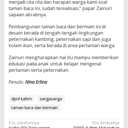
menjadi cita cita dan harapan warga kami soal
taman baca ini, sudah terealisasi,” papar Zainuri
sapaan akrabnya.
Pembangunan taman baca dan bermain ini di
desain berada di tengah-tengah lingkungan
peternakan kambing, peternakan sapi dan juga
kolam ikan, serta berada di area pertanian warga.
Zainuri mengharapkan hal itu mampu memberikan
edukasi pada anak untuk belajar mengenal
pertanian serta peternakan.
Penulis:
Nina Erlina
dprd kaltim
sangasanga
taman baca dan bermain
Navigasi
Pos sebelumnya
Pos berikutnya
Kader PDI Perjuangan
DPRD Kaltim Matangkan