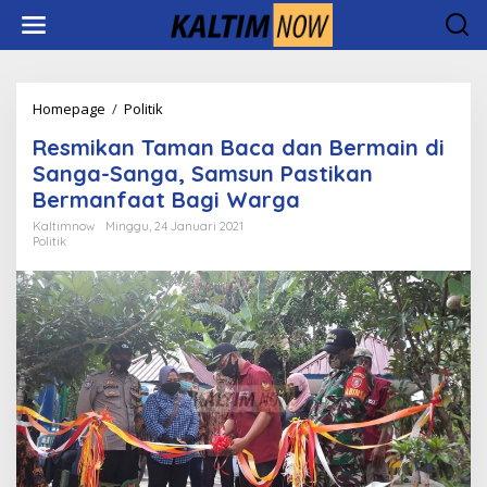
Lewati
ke
konten
Resmikan
Homepage
/
Politik
Taman
Resmikan Taman Baca dan Bermain di
Baca
dan
Sanga-Sanga, Samsun Pastikan
Bermain
Bermanfaat Bagi Warga
di
Sanga-
Kaltimnow
Minggu, 24 Januari 2021
Politik
Sanga,
Samsun
Pastikan
Bermanfaat
Bagi
Warga