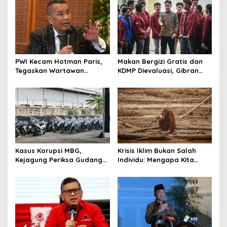
PWI Kecam Hotman Paris,
Makan Bergizi Gratis dan
Tegaskan Wartawan
KDMP Dievaluasi, Gibran
Dilindungi UU Pers
Pastikan Tata Kelola
Diperbaiki
Kasus Korupsi MBG,
Krisis Iklim Bukan Salah
Kejagung Periksa Gudang
Individu: Mengapa Kita
Motor Listrik Pengadaan
Harus Melawan Narasi
BGN
“Tanggung Jawab
Pribadi”?