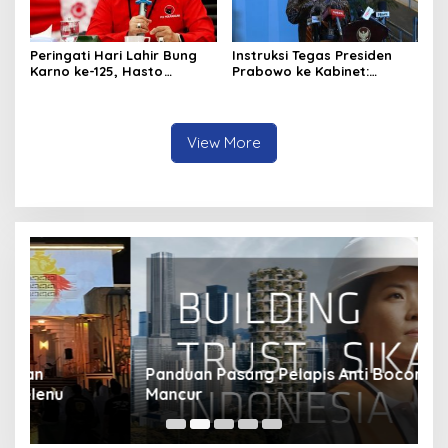
Peringati Hari Lahir Bung
Instruksi Tegas Presiden
Karno ke-125, Hasto
Prabowo ke Kabinet:
Kristiyanto Serukan
Hentikan Praktik Korupsi
Semangat Pembebasan
View More
Panduan Pasang Pelapis Anti Bocor Kolam Air
B
Mancur
T