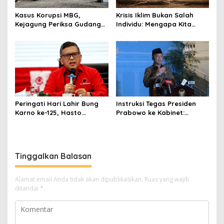
Kasus Korupsi MBG,
Krisis Iklim Bukan Salah
Kejagung Periksa Gudang
Individu: Mengapa Kita
Motor Listrik Pengadaan
Harus Melawan Narasi
BGN
“Tanggung Jawab
Pribadi”?
Peringati Hari Lahir Bung
Instruksi Tegas Presiden
Karno ke-125, Hasto
Prabowo ke Kabinet:
Kristiyanto Serukan
Hentikan Praktik Korupsi
Semangat Pembebasan
Tinggalkan Balasan
Alamat email Anda tidak akan dipublikasikan.
Ruas yang wajib
ditandai
*