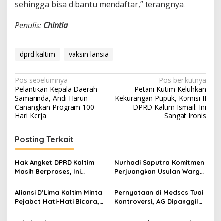
sehingga bisa dibantu mendaftar,” terangnya.
Penulis:
Chintia
dprd kaltim
vaksin lansia
Navigasi
Pos sebelumnya
Pos berikutnya
Pelantikan Kepala Daerah
Petani Kutim Keluhkan
pos
Samarinda, Andi Harun
Kekurangan Pupuk, Komisi II
Canangkan Program 100
DPRD Kaltim Ismail: Ini
Hari Kerja
Sangat Ironis
Posting Terkait
Hak Angket DPRD Kaltim
Nurhadi Saputra Komitmen
Masih Berproses, Ini
Perjuangkan Usulan Warga
Tahapan dan Dinamika di
Gunung Samarinda Hasil
Baliknya
Dialog Bersempekat
Aliansi D’Lima Kaltim Minta
Pernyataan di Medsos Tuai
Pejabat Hati-Hati Bicara,
Kontroversi, AG Dipanggil
Persatuan Bumi Etam
BK DPRD Kaltim
Harga Mati