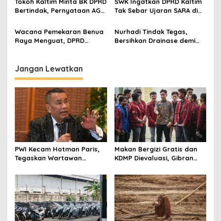
Tokoh Kaltim Minta BK DPRD
SWK Ingatkan DPRD Kaltim
Bertindak, Pernyataan AG
Tak Sebar Ujaran SARA di
Dinilai Langgar Etika dan
Media Sosial
SARA
Wacana Pemekaran Benua
Nurhadi Tindak Tegas,
Raya Menguat, DPRD
Bersihkan Drainase demi
Kaltim Janji Kawal Hingga
Kelancaran Aliran Air
Pusat
Jangan Lewatkan
PWI Kecam Hotman Paris,
Makan Bergizi Gratis dan
Tegaskan Wartawan
KDMP Dievaluasi, Gibran
Dilindungi UU Pers
Pastikan Tata Kelola
Diperbaiki