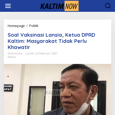
Lewati
ke
konten
Soal
Homepage
/
Politik
Vaksinasi
Soal Vaksinasi Lansia, Ketua DPRD
Lansia,
Ketua
Kaltim: Masyarakat Tidak Perlu
DPRD
Khawatir
Kaltim:
Masyarakat
Kaltimnow
Jumat, 26 Februari 2021
Politik
Tidak
Perlu
Khawatir