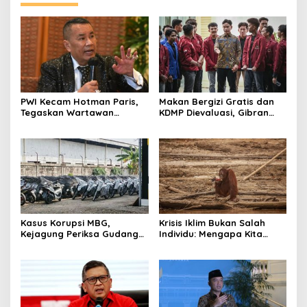
PWI Kecam Hotman Paris,
Makan Bergizi Gratis dan
Tegaskan Wartawan
KDMP Dievaluasi, Gibran
Dilindungi UU Pers
Pastikan Tata Kelola
Diperbaiki
Kasus Korupsi MBG,
Krisis Iklim Bukan Salah
Kejagung Periksa Gudang
Individu: Mengapa Kita
Motor Listrik Pengadaan
Harus Melawan Narasi
BGN
“Tanggung Jawab
Pribadi”?