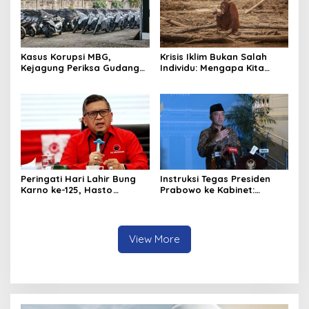
Kasus Korupsi MBG,
Krisis Iklim Bukan Salah
Kejagung Periksa Gudang
Individu: Mengapa Kita
Motor Listrik Pengadaan
Harus Melawan Narasi
BGN
“Tanggung Jawab
Pribadi”?
Peringati Hari Lahir Bung
Instruksi Tegas Presiden
Karno ke-125, Hasto
Prabowo ke Kabinet:
Kristiyanto Serukan
Hentikan Praktik Korupsi
Semangat Pembebasan
View More