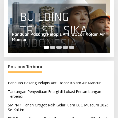
ir
Tantangan Penyediaan Energi di Lokasi
S
Pertambangan Terpencil
M
Pos-pos Terbaru
Panduan Pasang Pelapis Anti Bocor Kolam Air Mancur
Tantangan Penyediaan Energi di Lokasi Pertambangan
Terpencil
SMPN 1 Tanah Grogot Raih Gelar Juara LCC Museum 2026
Se-Kaltim