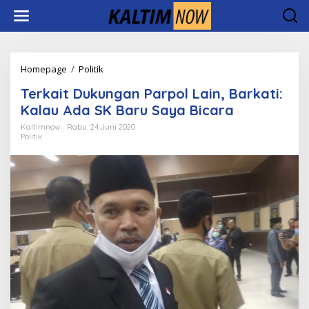
Lewati
ke
konten
Terkait
Homepage
/
Politik
Dukungan
Terkait Dukungan Parpol Lain, Barkati:
Parpol
Lain,
Kalau Ada SK Baru Saya Bicara
Barkati:
Kaltimnow
Rabu, 24 Juni 2020
Kalau
Politik
Ada
SK
Baru
Saya
Bicara