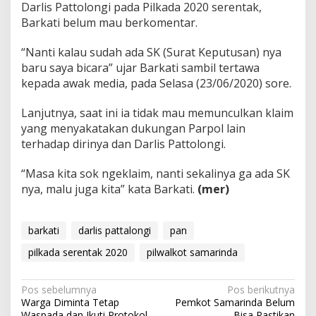
Darlis Pattolongi pada Pilkada 2020 serentak,
Barkati belum mau berkomentar.
“Nanti kalau sudah ada SK (Surat Keputusan) nya
baru saya bicara” ujar Barkati sambil tertawa
kepada awak media, pada Selasa (23/06/2020) sore.
Lanjutnya, saat ini ia tidak mau memunculkan klaim
yang menyakatakan dukungan Parpol lain
terhadap dirinya dan Darlis Pattolongi.
“Masa kita sok ngeklaim, nanti sekalinya ga ada SK
nya, malu juga kita” kata Barkati.
(mer)
barkati
darlis pattalongi
pan
pilkada serentak 2020
pilwalkot samarinda
Navigasi
Pos sebelumnya
Pos berikutnya
Warga Diminta Tetap
Pemkot Samarinda Belum
pos
Waspada dan Ikuti Protokol
Bisa Pastikan