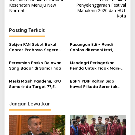
Kesehatan Menuju New
Penyelenggaraan Festival
Normal
Mahakam 2020 dan HUT
Kota
Posting Terkait
Sekjen PAN Sebut Bakal
Pasangan Edi – Rendi
Capres Prabowo Segera
Coblos ditemani Istri,
Ketemu Para Ketum Parpol
Optimis Menang
Peresmian Posko Relawan
Mendagri Peringatkan
Sang Badar di Samarinda
Pemda Untuk Tidak Main-
Main Dengan Dana Pilkada
Meski Masih Pandemi, KPU
BSPN PDIP Kaltim Siap
Samarinda Target 77,5
Kawal Pilkada Serentak
Persen Partisipasi Pemilih
2020 di Sembilan
Kabupaten/Kota
Jangan Lewatkan