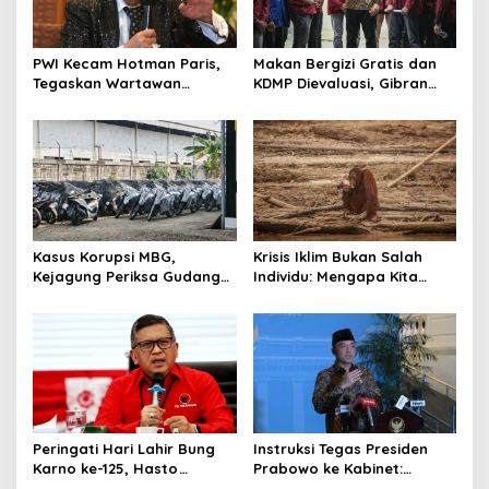
PWI Kecam Hotman Paris,
Makan Bergizi Gratis dan
Tegaskan Wartawan
KDMP Dievaluasi, Gibran
Dilindungi UU Pers
Pastikan Tata Kelola
Diperbaiki
Kasus Korupsi MBG,
Krisis Iklim Bukan Salah
Kejagung Periksa Gudang
Individu: Mengapa Kita
Motor Listrik Pengadaan
Harus Melawan Narasi
BGN
“Tanggung Jawab
Pribadi”?
Peringati Hari Lahir Bung
Instruksi Tegas Presiden
Karno ke-125, Hasto
Prabowo ke Kabinet:
Kristiyanto Serukan
Hentikan Praktik Korupsi